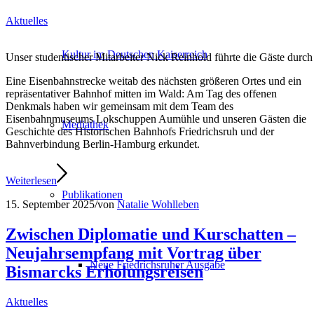
Aktuelles
Kultur im Deutschen Kaiserreich
Unser studentischer Mitarbeiter Nick Reinhold führte die Gäste durch
Eine Eisenbahnstrecke weitab des nächsten größeren Ortes und ein
repräsentativer Bahnhof mitten im Wald: Am Tag des offenen
Denkmals haben wir gemeinsam mit dem Team des
Eisenbahnmuseums Lokschuppen Aumühle und unseren Gästen die
Mediathek
Geschichte des Historischen Bahnhofs Friedrichsruh und der
Bahnverbindung Berlin-Hamburg erkundet.
Weiterlesen
Publikationen
15. September 2025
/
von
Natalie Wohlleben
Zwischen Diplomatie und Kurschatten –
Neujahrsempfang mit Vortrag über
Neue Friedrichsruher Ausgabe
Bismarcks Erholungsreisen
Aktuelles