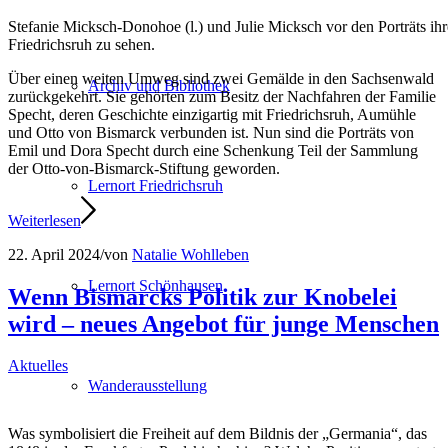
Stefanie Micksch-Donohoe (l.) und Julie Micksch vor den Porträts i
Friedrichsruh zu sehen.
Über einen weiten Umweg sind zwei Gemälde in den Sachsenwald
Archiv und Bibliothek
zurückgekehrt. Sie gehörten zum Besitz der Nachfahren der Familie
Specht, deren Geschichte einzigartig mit Friedrichsruh, Aumühle
und Otto von Bismarck verbunden ist. Nun sind die Porträts von
Emil und Dora Specht durch eine Schenkung Teil der Sammlung
der Otto-von-Bismarck-Stiftung geworden.
Lernort Friedrichsruh
Weiterlesen
22. April 2024
/
von
Natalie Wohlleben
Lernort Schönhausen
Wenn Bismarcks Politik zur Knobelei
wird – neues Angebot für junge Menschen
Aktuelles
Wanderausstellung
Was symbolisiert die Freiheit auf dem Bildnis der „Germania“, das