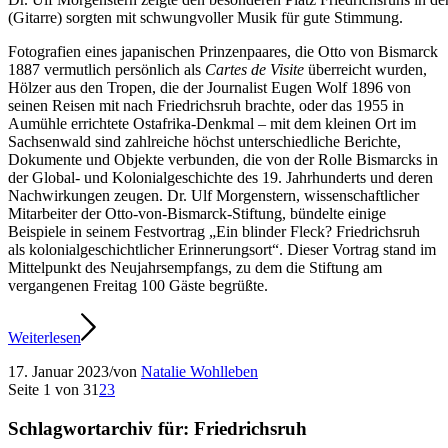
(Gitarre) sorgten mit schwungvoller Musik für gute Stimmung.
Fotografien eines japanischen Prinzenpaares, die Otto von Bismarck
1887 vermutlich persönlich als
Cartes de Visite
überreicht wurden,
Hölzer aus den Tropen, die der Journalist Eugen Wolf 1896 von
seinen Reisen mit nach Friedrichsruh brachte, oder das 1955 in
Aumühle errichtete Ostafrika-Denkmal – mit dem kleinen Ort im
Sachsenwald sind zahlreiche höchst unterschiedliche Berichte,
Dokumente und Objekte verbunden, die von der Rolle Bismarcks in
der Global- und Kolonialgeschichte des 19. Jahrhunderts und deren
Nachwirkungen zeugen. Dr. Ulf Morgenstern, wissenschaftlicher
Mitarbeiter der Otto-von-Bismarck-Stiftung, bündelte einige
Beispiele in seinem Festvortrag „Ein blinder Fleck? Friedrichsruh
als kolonialgeschichtlicher Erinnerungsort“. Dieser Vortrag stand im
Mittelpunkt des Neujahrsempfangs, zu dem die Stiftung am
vergangenen Freitag 100 Gäste begrüßte.
Weiterlesen
17. Januar 2023
/
von
Natalie Wohlleben
Seite 1 von 3
1
2
3
Schlagwortarchiv für:
Friedrichsruh