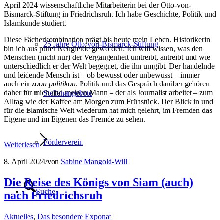
April 2024 wissenschaftliche Mitarbeiterin bei der Otto-von-
Bismarck-Stiftung in Friedrichsruh. Ich habe Geschichte, Politik und
Islamkunde studiert.
Diese Fächerkombination prägt bis heute mein Leben. Historikerin
25 Jahre Otto-von-Bismarck-Stiftung
bin ich aus purer Neugierde geworden: Ich will wissen, was den
Menschen (nicht nur) der Vergangenheit umtreibt, antreibt und wie
unterschiedlich er der Welt begegnet, die ihn umgibt. Der handelnde
und leidende Mensch ist – ob bewusst oder unbewusst – immer
auch ein
zoon politikon
. Politik und das Gespräch darüber gehören
daher für mich und meinen Mann – der als Journalist arbeitet – zum
Stellenangebote
Alltag wie der Kaffee am Morgen zum Frühstück. Der Blick in und
für die islamische Welt wiederum hat mich gelehrt, im Fremden das
Eigene und im Eigenen das Fremde zu sehen.
Förderverein
Weiterlesen
8. April 2024
/
von
Sabine Mangold-Will
Die Reise des Königs von Siam (auch)
Suche
nach Friedrichsruh
Aktuelles
,
Das besondere Exponat