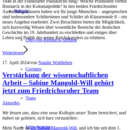
1848 in der Frankfurter Paulskirche hing? Welche Positionen vertrat
Bismarck in der Kolonialpolitik? In den beiden Friedrichsruher
Stiftung
Ausstellungshäusern haben wir für junge Menschen – angesprochen
sind insbesondere Schülerinnen und Schüler ab Klassenstufe 8 – ein
neues Angebot erarbeitet: Zwei Broschüren bieten die Möglichkeit,
sich kurzweilig Wissen über wesentliche Bereiche der deutschen
Geschichte im 19. Jahrhundert zu erschließen und einiges über
Leben und Politik des ersten Reichskanzlers zu erfahren.
Otto-von-Bismarck-Stiftung
Weiterlesen
17. April 2024
/
von
Natalie Wohlleben
Gremien
Verstärkung der wissenschaftlichen
Arbeit – Sabine Mangold-Will gehört
jetzt zum Friedrichsruher Team
Team
Aktuelles
Wir freuen uns, dass eine neue Kollegin unser Team bereichert, und
haben sie gebeten, sich kurz vorzustellen:
Jahresberichte
Mein Name ist
Dr. Sabine Mangold-Will
, und ich bin seit dem 1.