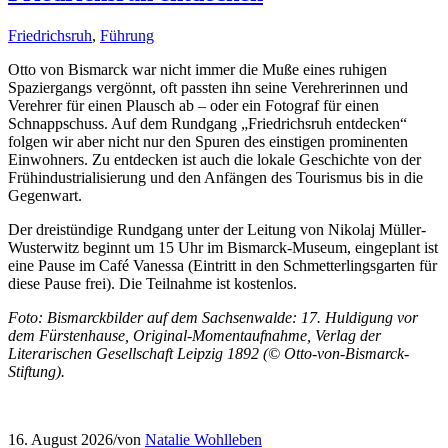
Friedrichsruh
,
Führung
Otto von Bismarck war nicht immer die Muße eines ruhigen
Spaziergangs vergönnt, oft passten ihn seine Verehrerinnen und
Verehrer für einen Plausch ab – oder ein Fotograf für einen
Schnappschuss. Auf dem Rundgang „Friedrichsruh entdecken“
folgen wir aber nicht nur den Spuren des einstigen prominenten
Einwohners. Zu entdecken ist auch die lokale Geschichte von der
Frühindustrialisierung und den Anfängen des Tourismus bis in die
Gegenwart.
Der dreistündige Rundgang unter der Leitung von Nikolaj Müller-
Wusterwitz beginnt um 15 Uhr im Bismarck-Museum, eingeplant ist
eine Pause im Café Vanessa (Eintritt in den Schmetterlingsgarten für
diese Pause frei). Die Teilnahme ist kostenlos.
Foto: Bismarckbilder auf dem Sachsenwalde: 17. Huldigung vor
dem Fürstenhause, Original-Momentaufnahme, Verlag der
Literarischen Gesellschaft Leipzig 1892 (© Otto-von-Bismarck-
Stiftung).
16. August 2026
/
von
Natalie Wohlleben