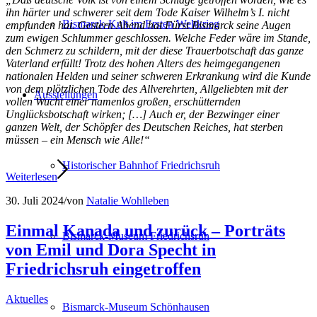
ihn härter und schwerer seit dem Tode Kaiser Wilhelm’s I. nicht
Bismarck-Kult im Ersten Weltkrieg
empfunden hat. Gestern Abend hat Fürst Bismarck seine Augen
zum ewigen Schlummer geschlossen. Welche Feder wäre im Stande,
den Schmerz zu schildern, mit der diese Trauerbotschaft das ganze
Vaterland erfüllt! Trotz des hohen Alters des heimgegangenen
nationalen Helden und seiner schweren Erkrankung wird die Kunde
von dem plötzlichen Tode des Allverehrten, Allgeliebten mit der
Ausstellungen
vollen Wucht einer namenlos großen, erschütternden
Unglücksbotschaft wirken; […] Auch er, der Bezwinger einer
ganzen Welt, der Schöpfer des Deutschen Reiches, hat sterben
müssen – ein Mensch wie Alle!“
Historischer Bahnhof Friedrichsruh
Weiterlesen
30. Juli 2024
/
von
Natalie Wohlleben
Einmal Kanada und zurück – Porträts
Bismarck-Museum Friedrichsruh
von Emil und Dora Specht in
Friedrichsruh eingetroffen
Aktuelles
Bismarck-Museum Schönhausen