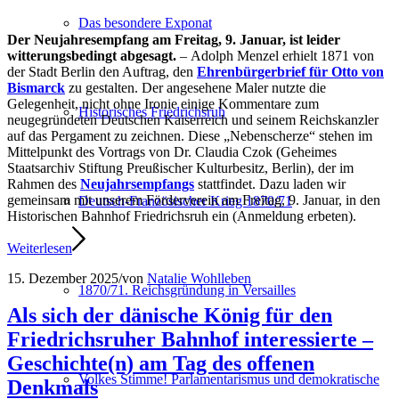
Das besondere Exponat
Der Neujahresempfang am Freitag, 9. Januar, ist leider
witterungsbedingt abgesagt.
– Adolph Menzel erhielt 1871 von
der Stadt Berlin den Auftrag, den
Ehrenbürgerbrief für Otto von
Bismarck
zu gestalten. Der angesehene Maler nutzte die
Gelegenheit, nicht ohne Ironie einige Kommentare zum
Historisches Friedrichsruh
neugegründeten Deutschen Kaiserreich und seinem Reichskanzler
auf das Pergament zu zeichnen. Diese „Nebenscherze“ stehen im
Mittelpunkt des Vortrags von Dr. Claudia Czok (Geheimes
Staatsarchiv Stiftung Preußischer Kulturbesitz, Berlin), der im
Rahmen des
Neujahrsempfangs
stattfindet. Dazu laden wir
gemeinsam mit unserem Förderverein am Freitag, 9. Januar, in den
Deutsch-Französischer Krieg 1870/71
Historischen Bahnhof Friedrichsruh ein (Anmeldung erbeten).
Weiterlesen
15. Dezember 2025
/
von
Natalie Wohlleben
1870/71. Reichsgründung in Versailles
Als sich der dänische König für den
Friedrichsruher Bahnhof interessierte –
Geschichte(n) am Tag des offenen
Volkes Stimme! Parlamentarismus und demokratische
Denkmals