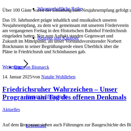
Wissenschaftliche Reihe
Über 100 Gäste waren der Einladung zum Neujahrsempfang gefolgt un
Das 19. Jahrhundert prägte inhaltlich und musikalisch unseren
Neujahrsempfang, zu dem wir gemeinsam mit unserem Förderverein
am vergangenen Freitag in den Historischen Bahnhof Friedrichsruh
eingeladen hatten. Nur zum Auftakt standen Gegenwart und
Beiträge und Kataloge
Zukunft im Mittelpunkt, als unser Vorstandsvorsitzender Norbert
Brackmann in seiner Begrüßungsrede einen Überblick über die
Pläne in Friedrichsruh und Schönhausen gab.
Weiterlesen
Otto von Bismarck
14. Januar 2025
/
von
Natalie Wohlleben
Friedrichsruher Wahrzeichen – Unser
Programm am Tag des offenen Denkmals
Bismarck-Biografie.de
Aktuelles
Auf dem Programm stehen auch Führungen zur Baugeschichte des Bi
Lebenslauf