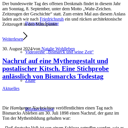
Der bundesweite Tag des offenen Denkmals findet in diesem Jahr
am Sonntag, 8. September, unter dem Motto „Wahr-Zeichen.
Zeitzeugen der Geschichte“ statt. Zum ersten Mal aus diesem Anlass
laden auch wir nach
Friedrichsruh
ein und rücken architektonische
Bismarcks Stimme
Zeitzeugen in den Mittelpunkt.
Weiterlesen
30. August 2024
/
von
Natalie Wohlleben
Videoreihe „Bismarck und seine Zeit“
Nachruf auf eine Mythengestalt und
postalischer Kitsch. Eine Stichprobe
anlässlich von Bismarcks Todestag
Zitate
Aktuelles
Die
Hamburger Nachrichten
veröffentlichten einen Tag nach
Bismarckierung
Bismarcks Ableben am 30. Juli 1898 einen Nachruf, der ganz im
Ton der Mythenbildung gehalten war:
„Daß deutsche Volk ist von einem Schlage getroffen worden, wie es