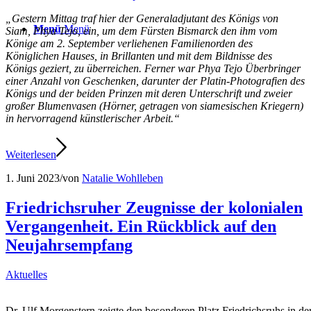
„Gestern Mittag traf hier der Generaladjutant des Königs von
Menü
Menü
Siam, Phya Tejo, ein, um dem Fürsten Bismarck den ihm vom
Könige am 2. September verliehenen Familienorden des
Königlichen Hauses, in Brillanten und mit dem Bildnisse des
Königs geziert, zu überreichen. Ferner war Phya Tejo Überbringer
einer Anzahl von Geschenken, darunter der Platin-Photografien des
Königs und der beiden Prinzen mit deren Unterschrift und zweier
großer Blumenvasen (Hörner, getragen von siamesischen Kriegern)
in hervorragend künstlerischer Arbeit.“
Weiterlesen
1. Juni 2023
/
von
Natalie Wohlleben
Friedrichsruher Zeugnisse der kolonialen
Vergangenheit. Ein Rückblick auf den
Neujahrsempfang
Aktuelles
Dr. Ulf Morgenstern zeigte den besonderen Platz Friedrichsruhs in d