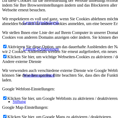
Da diese Cookies für die Bereitstellung der Website unbedingt erford
indem Sie Ihre Browsereinstellungen ändern und das Blockieren aller
Webseite erneut besuchen.
Wir respektieren es voll und ganz, wenn Sie Cookies ablehnen möchten
Lernort Friedrichsruh
abmelden oder sich für andere Cookies anmelden, um eine bessere Erf
Wir stellen Ihnen eine Liste der auf Ihrem Computer in unserer Dom
Cookies von anderen Domains anzeigen oder ändern. Sie können diese
Aktivieren Sie diese Option, um das dauerhafte Ausblenden der Nac
Lernort Schönhausen
wir 2 Cookies. Andernfalls werden Sie erneut aufgefordert, ein neues
Klicken Sie hier, um wichtige Webseiten-Cookies zu aktivieren / d
Andere externe Dienste
Wir verwenden auch verschiedene externe Dienste wie Google Webfon
Wanderausstellung
können Sie diese hier sperren. Bitte beachten Sie, dass dies die Fun
laden.
Google Webfont-Einstellungen:
Klicken Sie hier, um Google Webfonts zu aktivieren / deaktivieren
Stiftung
Google Map-Einstellungen:
Klicken Sie hier, um Google Maps zu aktivieren / deaktivieren.