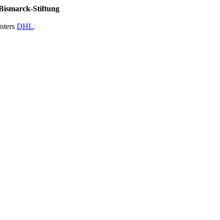
Bismarck-Stiftung
isters
DHL
.