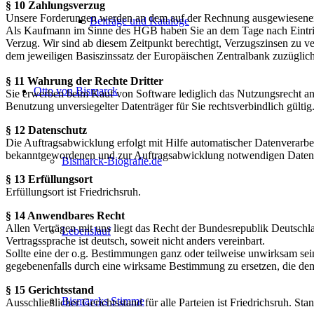
§ 10 Zahlungsverzug
Unsere Forderungen werden an dem auf der Rechnung ausgewiesenen D
Beiträge und Kataloge
Als Kaufmann im Sinne des HGB haben Sie an dem Tage nach Eintritt 
Verzug. Wir sind ab diesem Zeitpunkt berechtigt, Verzugszinsen zu v
dem jeweiligen Basiszinssatz der Europäischen Zentralbank zuzüglic
§ 11 Wahrung der Rechte Dritter
Otto von Bismarck
Sie erwerben beim Kauf von Software lediglich das Nutzungsrecht an
Benutzung unversiegelter Datenträger für Sie rechtsverbindlich gültig
§ 12 Datenschutz
Die Auftragsabwicklung erfolgt mit Hilfe automatischer Datenverarbe
bekanntgewordenen und zur Auftragsabwicklung notwendigen Daten
Bismarck-Biografie.de
§ 13 Erfüllungsort
Erfüllungsort ist Friedrichsruh.
§ 14 Anwendbares Recht
Allen Verträgen mit uns liegt das Recht der Bundesrepublik Deutsch
Lebenslauf
Vertragssprache ist deutsch, soweit nicht anders vereinbart.
Sollte eine der o.g. Bestimmungen ganz oder teilweise unwirksam sei
gegebenenfalls durch eine wirksame Bestimmung zu ersetzen, die d
§ 15 Gerichtsstand
Bismarcks Stimme
Ausschließlicher Gerichtsstand für alle Parteien ist Friedrichsruh. St