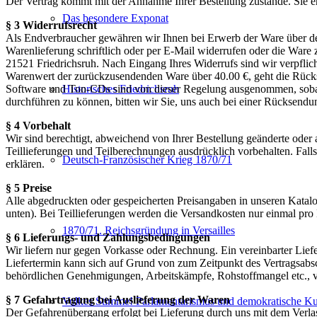
Der Vertrag kommt mit der Annahme Ihrer Bestellung zustande. Sie e
Das besondere Exponat
§ 3 Widerrufsrecht
Als Endverbraucher gewähren wir Ihnen bei Erwerb der Ware über den
Warenlieferung schriftlich oder per E-Mail widerrufen oder die War
21521 Friedrichsruh. Nach Eingang Ihres Widerrufs sind wir verpflich
Warenwert der zurückzusendenden Ware über 40.00 €, geht die Rücks
Historisches Friedrichsruh
Software und Ton-CDs sind von dieser Regelung ausgenommen, sobald
durchführen zu können, bitten wir Sie, uns auch bei einer Rücksendu
§ 4 Vorbehalt
Wir sind berechtigt, abweichend von Ihrer Bestellung geänderte oder a
Teillieferungen und Teilberechnungen ausdrücklich vorbehalten. Falls 
Deutsch-Französischer Krieg 1870/71
erklären.
§ 5 Preise
Alle abgedruckten oder gespeicherten Preisangaben in unseren Katalog
unten). Bei Teillieferungen werden die Versandkosten nur einmal pro 
1870/71. Reichsgründung in Versailles
§ 6 Lieferungs- und Zahlungsbedingungen
Wir liefern nur gegen Vorkasse oder Rechnung. Ein vereinbarter Lief
Liefertermin kann sich auf Grund von zum Zeitpunkt des Vertragsabs
behördlichen Genehmigungen, Arbeitskämpfe, Rohstoffmangel etc., vers
§ 7 Gefahrtragung bei Auslieferung der Waren
Volkes Stimme! Parlamentarismus und demokratische Kul
Der Gefahrenübergang erfolgt bei Lieferung durch uns mit dem Verla