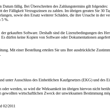
atum fällig. Bei Überschreiten des Zahlungstermins gilt folgendes:
der Fälligkeit Verzugszinsen zu zahlen. Im übrigen geraten Sie 30 T
erlangen, sowie den Ersatz weiterer Schäden, die ihre Ursache in der 
h 5 %.
 der gekauften Software. Deshalb sind die Lizenzbedingungen des Hers
. Es dürfen keine Kopien von Software oder Dokumentationen angefertigt
itung. Mit einer Bestellung erteilen Sie uns Ihre ausdrückliche Zusti
.
land unter Ausschluss des Einheitlichen Kaufgesetzes (EKG) und des E
n oder werden, so wird die Wirksamkeit im übrigen hiervon nicht berüh
em gewollten wirtschaftlichen Zweck der unwirksamen Bestimmung mö
and 02/2011