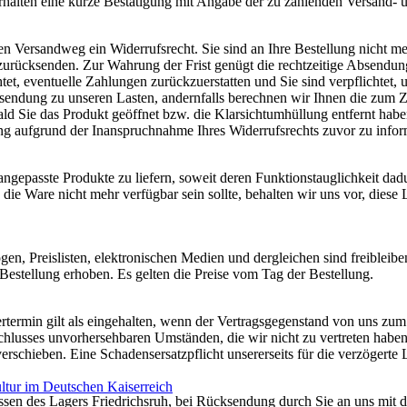
rhalten eine kurze Bestätigung mit Angabe der zu zahlenden Versand-
 Versandweg ein Widerrufsrecht. Sie sind an Ihre Bestellung nicht m
e zurücksenden. Zur Wahrung der Frist genügt die rechtzeitige Absendu
tet, eventuelle Zahlungen zurückzuerstatten und Sie sind verpflichtet,
endung zu unseren Lasten, andernfalls berechnen wir Ihnen die zum Z
 Sie das Produkt geöffnet bzw. die Klarsichtumhüllung entfernt hab
ng aufgrund der Inanspruchnahme Ihres Widerrufsrechts zuvor zu infor
ngepasste Produkte zu liefern, soweit deren Funktionstauglichkeit dadu
die Ware nicht mehr verfügbar sein sollte, behalten wir uns vor, diese
en, Preislisten, elektronischen Medien und dergleichen sind freibleibe
Bestellung erhoben. Es gelten die Preise vom Tag der Bestellung.
ertermin gilt als eingehalten, wenn der Vertragsgegenstand von uns zu
chlusses unvorhersehbaren Umständen, die wir nicht zu vertreten haben
chieben. Eine Schadensersatzpflicht unsererseits für die verzögerte Li
tur im Deutschen Kaiserreich
ssen des Lagers Friedrichsruh, bei Rücksendung durch Sie an uns mit 