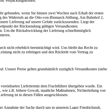
 und Verpackungskosten.
ehr gebunden, wenn Sie binnen zwei Wochen nach Erhalt der ersten
ng des Widerrufs an die Otto-von-Bismarck-Stiftung, Am Bahnhof 2,
 unsere Lieferung auf unsere Gefahr zurückzusenden. Liegt der
eitpunkt der Rücksendung gültigen Versandkosten.
en. Um die Rückabwicklung der Lieferung schnellstmöglich
mieren.
rch nicht erheblich beeinträchtigt wird. Uns bleibt das Recht zu
 Leistung nicht zu erbringen und den Rücktritt vom Vertrag zu
nd. Unsere Preise gelten grundsätzlich zuzüglich Versandkosten (siehe
m vereinbarten Liefertermin dem Frachtführer übergeben wurde. Ein
, wie z.B. höhere Gewalt, staatliche Maßnahmen, Nichterteilung von
eferung ist in diesen Fällen ausgeschlossen.
der Annahme der Sache durch uns in unserem Lager Friedrichsruh.