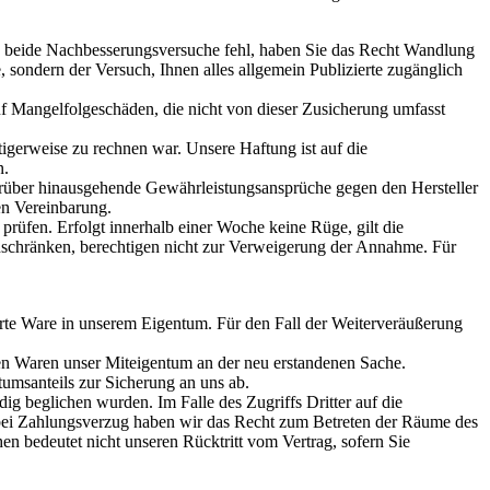
en beide Nachbesserungsversuche fehl, haben Sie das Recht Wandlung
sondern der Versuch, Ihnen alles allgemein Publizierte zugänglich
auf Mangelfolgeschäden, die nicht von dieser Zusicherung umfasst
tigerweise zu rechnen war. Unsere Haftung ist auf die
n.
Darüber hinausgehende Gewährleistungsansprüche gegen den Hersteller
en Vereinbarung.
rüfen. Erfolgt innerhalb einer Woche keine Rüge, gilt die
nschränken, berechtigen nicht zur Verweigerung der Annahme. Für
ferte Ware in unserem Eigentum. Für den Fall der Weiterveräußerung
en Waren unser Miteigentum an der neu erstandenen Sache.
umsanteils zur Sicherung an uns ab.
ig beglichen wurden. Im Falle des Zugriffs Dritter auf die
 bei Zahlungsverzug haben wir das Recht zum Betreten der Räume des
bedeutet nicht unseren Rücktritt vom Vertrag, sofern Sie