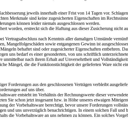
Nachbesserung jeweils innerhalb einer Frist von 14 Tagen vor. Schlag
hten Merkmale sind keine zugesicherten Eigenschaften im Rechtssinne, 
nderungen können leider niemals ausgeschlossen werden.
chert worden, erstreckt sich die Haftung aus dieser Zusicherung nicht 
 bei Vertragsabschluss nach Kenntnis aller damaligen Umstände vernünf
häden, Mangelfolgeschäden sowie entgangenen Gewinn ist ausgeschlosse
t Mängeln behaftet sind oder zugesicherter Eigenschaften entbehren. 
gen uns bedarf es einer gesonderten, von uns schriftlich unterzeichnet
unmittelbar nach ihrem Erhalt auf Unversehrtheit und Vollständigkeit p
 Mängel, die die Funktionstüchtigkeit der gelieferten Ware nicht ei
ftiger Forderungen aus den geschlossenen Verträgen verbleibt ausgelie
orderungen auf uns über.
altsware entsteht im Verhältnis der Rechnungswerte dieser verwendet
ten Sie schon jetzt insgesamt bzw. in Höhe unseres etwaigen Miteigent
ung der Vorbehaltsware berechtigt, bevor unsere Forderungen vollständ
gen und uns unverzüglich benachrichtigen. In einem solchen Fall und
s die Vorbehaltsware an uns nehmen zu können. Ein solches Vorgehen 