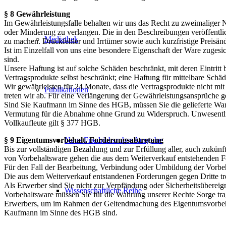
§ 8 Gewährleistung
Im Gewährleistungsfalle behalten wir uns das Recht zu zweimaliger 
oder Minderung zu verlangen. Die in den Beschreibungen veröffentlic
Mediathek
zu machen. Druckfehler und Irrtümer sowie auch kurzfristige Preisä
Ist im Einzelfall von uns eine besondere Eigenschaft der Ware zugesi
sind.
Unsere Haftung ist auf solche Schäden beschränkt, mit deren Eintritt
Vertragsprodukte selbst beschränkt; eine Haftung für mittelbare Sc
Wir gewährleisten für 24 Monate, dass die Vertragsprodukte nicht mi
Publikationen
treten wir ab. Für eine Verlängerung der Gewährleistungsansprüche ge
Sind Sie Kaufmann im Sinne des HGB, müssen Sie die gelieferte Ware 
Vermutung für die Abnahme ohne Grund zu Widerspruch. Unwesentliche
Vollkaufleute gilt § 377 HGB.
Neue Friedrichsruher Ausgabe
§ 9 Eigentumsvorbehalt, Forderungsabtretung
Bis zur vollständigen Bezahlung und zur Erfüllung aller, auch zukün
von Vorbehaltsware gehen die aus dem Weiterverkauf entstehenden F
Für den Fall der Bearbeitung, Verbindung oder Umbildung der Vorbeh
Die aus dem Weiterverkauf entstandenen Forderungen gegen Dritte tre
Als Erwerber sind Sie nicht zur Verpfändung oder Sicherheitsübereign
Wissenschaftliche Reihe
Vorbehaltsware müssen Sie für die Wahrung unserer Rechte Sorge tra
Erwerbers, um im Rahmen der Geltendmachung des Eigentumsvorbehalt
Kaufmann im Sinne des HGB sind.