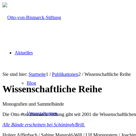
Aktuelles
Sie sind hier:
Startseite
1
/
Publikationen
2
/
Wissenschaftliche Reihe
Blog
Wissenschaftliche Reihe
Monografien und Sammelbände
Veranstaltungen
Die Otto-von-Bismarck-Stiftung gibt seit 2001 die Wissenschaftlich
Alle Bände erscheinen bei Schöningh/Brill.
Holger Afflerbach / Sabine Mangold-Will / Ulf Morgenstern / Joachi