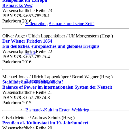
Realpolitik für Europa
Bismarcks Weg
Wissenschaftliche Reihe 23
ISBN 978-3-657-78526-1
Paderborn 2016
Videoreihe „Bismarck und seine Zeit“
Oliver Auge / Ulrich Lappenküper / Ulf Morgenstern (Hrsg.)
Der Wiener Frieden 1864
Ein deutsches, europäisches und globales Ereignis
Wissenschaftliche Reihe 22
Zitate
ISBN 978-3-657-78525-4
Paderborn 2016
Michael Jonas / Ulrich Lappenküper / Bernd Wegner (Hrsg.)
Bismarckierung
Stabilität durch Gleichgewicht?
Balance of Power im internationalen System der Neuzeit
Wissenschaftliche Reihe 21
ISBN 978-3-657-78374-8
Paderborn 2015
Bismarck-Kult im Ersten Weltkrieg
Gisela Mettele / Andreas Schulz (Hrsg.)
Preußen als Kulturstaat im 19. Jahrhundert
Wissenschaftliche Reihe 20