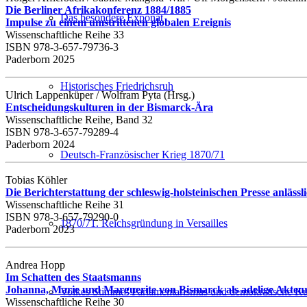
Die Berliner Afrikakonferenz 1884/1885
Das besondere Exponat
Impulse zu einem umstrittenen globalen Ereignis
Wissenschaftliche Reihe 33
ISBN 978-3-657-79736-3
Paderborn 2025
Historisches Friedrichsruh
Ulrich Lappenküper / Wolfram Pyta (Hrsg.)
Entscheidungskulturen in der Bismarck-Ära
Wissenschaftliche Reihe, Band 32
ISBN 978-3-657-79289-4
Paderborn 2024
Deutsch-Französischer Krieg 1870/71
Tobias Köhler
Die Berichterstattung der schleswig-holsteinischen Presse anl
Wissenschaftliche Reihe 31
ISBN 978-3-657-79290-0
1870/71. Reichsgründung in Versailles
Paderborn 2023
Andrea Hopp
Im Schatten des Staatsmanns
Johanna, Marie und Marguerite von Bismarck als adelige Akteu
Volkes Stimme! Parlamentarismus und demokratische Kul
Wissenschaftliche Reihe 30