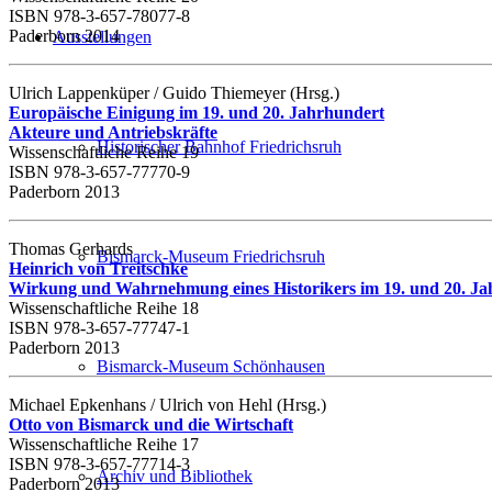
ISBN 978-3-657-78077-8
Paderborn 2014
Ausstellungen
Ulrich Lappenküper / Guido Thiemeyer (Hrsg.)
Europäische Einigung im 19. und 20. Jahrhundert
Akteure und Antriebskräfte
Historischer Bahnhof Friedrichsruh
Wissenschaftliche Reihe 19
ISBN 978-3-657-77770-9
Paderborn 2013
Thomas Gerhards
Bismarck-Museum Friedrichsruh
Heinrich von Treitschke
Wirkung und Wahrnehmung eines Historikers im 19. und 20. Ja
Wissenschaftliche Reihe 18
ISBN 978-3-657-77747-1
Paderborn 2013
Bismarck-Museum Schönhausen
Michael Epkenhans / Ulrich von Hehl (Hrsg.)
Otto von Bismarck und die Wirtschaft
Wissenschaftliche Reihe 17
ISBN 978-3-657-77714-3
Archiv und Bibliothek
Paderborn 2013