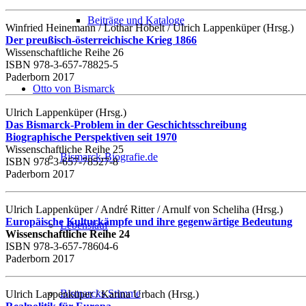
Beiträge und Kataloge
Winfried Heinemann / Lothar Höbelt / Ulrich Lappenküper (Hrsg.)
Der preußisch-österreichische Krieg 1866
Wissenschaftliche Reihe 26
ISBN 978-3-657-78825-5
Paderborn 2017
Otto von Bismarck
Ulrich Lappenküper (Hrsg.)
Das Bismarck-Problem in der Geschichtsschreibung
Biographische Perspektiven seit 1970
Wissenschaftliche Reihe 25
Bismarck-Biografie.de
ISBN 978-3-657-78527-8
Paderborn 2017
Ulrich Lappenküper / André Ritter / Arnulf von Scheliha (Hrsg.)
Europäische Kulturkämpfe und ihre gegenwärtige Bedeutung
Lebenslauf
Wissenschaftliche Reihe 24
ISBN 978-3-657-78604-6
Paderborn 2017
Bismarcks Stimme
Ulrich Lappenküper / Karina Urbach (Hrsg.)