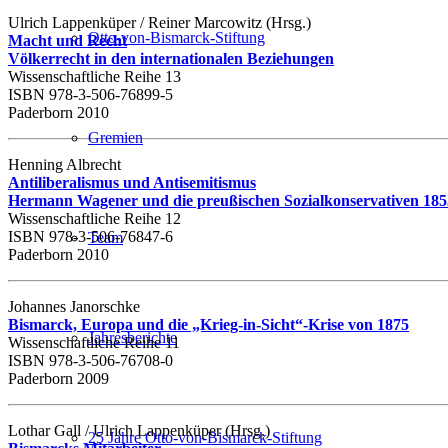
Ulrich Lappenküper / Reiner Marcowitz (Hrsg.)
Otto-von-Bismarck-Stiftung
Macht und Recht
Völkerrecht in den internationalen Beziehungen
Wissenschaftliche Reihe 13
ISBN 978-3-506-76899-5
Paderborn 2010
Gremien
Henning Albrecht
Antiliberalismus und Antisemitismus
Hermann Wagener und die preußischen Sozialkonservativen 185
Wissenschaftliche Reihe 12
ISBN 978-3-506-76847-6
Team
Paderborn 2010
Johannes Janorschke
Bismarck, Europa und die „Krieg-in-Sicht“-Krise von 1875
Jahresberichte
Wissenschaftliche Reihe 11
ISBN 978-3-506-76708-0
Paderborn 2009
Lothar Gall / Ulrich Lappenküper (Hrsg.)
25 Jahre Otto-von-Bismarck-Stiftung