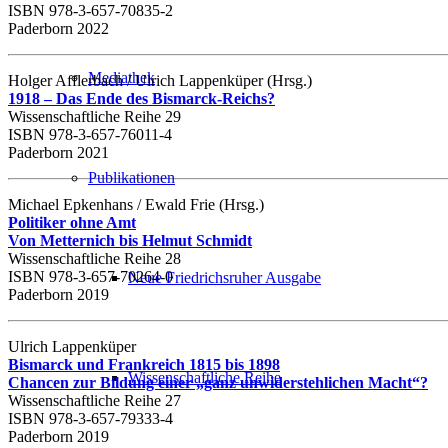
ISBN 978-3-657-70835-2
Paderborn 2022
Mediathek
Holger Afflerbach / Ulrich Lappenküper (Hrsg.)
1918 – Das Ende des Bismarck-Reichs?
Wissenschaftliche Reihe 29
ISBN 978-3-657-76011-4
Paderborn 2021
Publikationen
Michael Epkenhans / Ewald Frie (Hrsg.)
Politiker ohne Amt
Von Metternich bis Helmut Schmidt
Wissenschaftliche Reihe 28
ISBN 978-3-657-70264-0
Neue Friedrichsruher Ausgabe
Paderborn 2019
Ulrich Lappenküper
Bismarck und Frankreich 1815 bis 1898
Wissenschaftliche Reihe
Chancen zur Bildung einer „ganz unwiderstehlichen Macht“?
Wissenschaftliche Reihe 27
ISBN 978-3-657-79333-4
Paderborn 2019