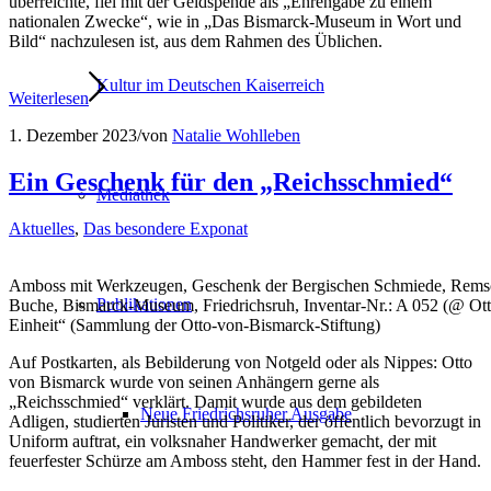
überreichte, fiel mit der Geldspende als „Ehrengabe zu einem
nationalen Zwecke“, wie in „Das Bismarck-Museum in Wort und
Bild“ nachzulesen ist, aus dem Rahmen des Üblichen.
Kultur im Deutschen Kaiserreich
Weiterlesen
1. Dezember 2023
/
von
Natalie Wohlleben
Ein Geschenk für den „Reichsschmied“
Mediathek
Aktuelles
,
Das besondere Exponat
Amboss mit Werkzeugen, Geschenk der Bergischen Schmiede, Remschei
Publikationen
Buche, Bismarck-Museum, Friedrichsruh, Inventar-Nr.: A 052 (@ Ott
Einheit“ (Sammlung der Otto-von-Bismarck-Stiftung)
Auf Postkarten, als Bebilderung von Notgeld oder als Nippes: Otto
von Bismarck wurde von seinen Anhängern gerne als
„Reichsschmied“ verklärt. Damit wurde aus dem gebildeten
Neue Friedrichsruher Ausgabe
Adligen, studierten Juristen und Politiker, der öffentlich bevorzugt in
Uniform auftrat, ein volksnaher Handwerker gemacht, der mit
feuerfester Schürze am Amboss steht, den Hammer fest in der Hand.