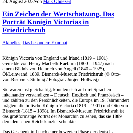
24. August 2023
/
von
Maik Ohnezeit
Ein Zeichen der Wertschätzung. Das
Porträt Königin Victorias in
Friedrichsruh
Aktuelles
,
Das besondere Exponat
Königin Victoria von England und Irland (1819 – 1901),
Gemälde von Henry Macbeth-Raeburn (1860 – 1947) nach
einem Bildnis von Heinrich von Angeli (1840 – 1925),
Öl/Leinwand, 1889, Bismarck-Museum Friedrichsruh (© Otto-
von-Bismarck-Stiftung / Fotograf: Jürgen Hollweg)
Sie waren fast gleichaltrig, konnten sich auf drei Sprachen
miteinander verständigen – Deutsch, Englisch und Französisch –
und zählten zu den Persönlichkeiten, die Europa im 19. Jahrhundert
prägten: die britische Königin Victoria (1819 – 1901) und Otto von
Bismarck (1815 – 1898). Im Bismarck-Museum Friedrichsruh ist
das großformatige Porträt der Monarchin zu sehen, das sie 1889
dem deutschen Reichskanzler schenkte.
Das Geschenk traf nach einer bewegten Phase der deutsch-