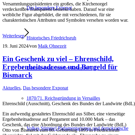
Versammlungspräsidenten ein großes, die Kirchenorgel
Das besondere Exponat
verdeckendes Transparent bemerkt haben. Darauf war eine
weibliche Figur abgebildet, die mit verschiedenen, für sie
charakteristischen Attributen und Symbolen versehen worden war.
Weiterlesen
Historisches Friedrichsruh
19. Juni 2024
/
von
Maik Ohnezeit
Ein Geschenk zu viel – Ehrenschild,
Ergebenheitsadresse und Bargeld für
Deutsch-Französischer Krieg 1870/71
Bismarck
Aktuelles
,
Das besondere Exponat
1870/71. Reichsgründung in Versailles
Ehrenschild (Ausschnitt), Geschenk des Bundes der Landwirte (BdL)
Ein aufwendig gestaltetes Ehrenschild aus Silber, eine vierseitige
Ergebenheitsadresse auf Pergament und 10.000 Mark – das
Geschenk, das eine Abordnung des Bundes der Landwirte (BdL)
Volkes Stimme! Parlamentarismus und demokratische
Otto von Bismarck zum 80. Geburtstag 1895 in Friedrichsruh