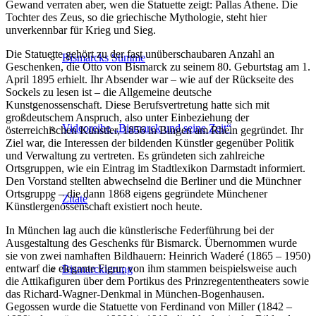
Gewand verraten aber, wen die Statuette zeigt: Pallas Athene. Die
Tochter des Zeus, so die griechische Mythologie, steht hier
unverkennbar für Krieg und Sieg.
Die Statuette gehört zu der fast unüberschaubaren Anzahl an
Bismarcks Stimme
Geschenken, die Otto von Bismarck zu seinem 80. Geburtstag am 1.
April 1895 erhielt. Ihr Absender war – wie auf der Rückseite des
Sockels zu lesen ist – die Allgemeine deutsche
Kunstgenossenschaft. Diese Berufsvertretung hatte sich mit
großdeutschem Anspruch, also unter Einbeziehung der
Videoreihe „Bismarck und seine Zeit“
österreichischen Künstler, 1856 in Bingen am Rhein gegründet. Ihr
Ziel war, die Interessen der bildenden Künstler gegenüber Politik
und Verwaltung zu vertreten. Es gründeten sich zahlreiche
Ortsgruppen, wie ein Eintrag im Stadtlexikon Darmstadt informiert.
Den Vorstand stellten abwechselnd die Berliner und die Münchner
Ortsgruppe – die dann 1868 eigens gegründete Münchener
Zitate
Künstlergenossenschaft existiert noch heute.
In München lag auch die künstlerische Federführung bei der
Ausgestaltung des Geschenks für Bismarck. Übernommen wurde
sie von zwei namhaften Bildhauern: Heinrich Waderé (1865 – 1950)
entwarf die elegante Figur; von ihm stammen beispielsweise auch
Bismarckierung
die Attikafiguren über dem Portikus des Prinzregententheaters sowie
das Richard-Wagner-Denkmal in München-Bogenhausen.
Gegossen wurde die Statuette von Ferdinand von Miller (1842 –