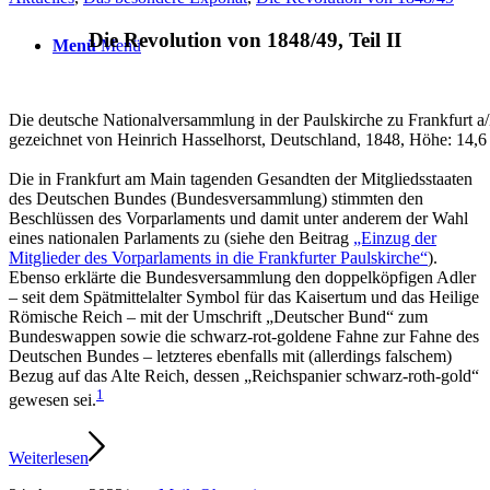
Die Revolution von 1848/49, Teil II
Menü
Menü
Die deutsche Nationalversammlung in der Paulskirche zu Frankfurt a/
gezeichnet von Heinrich Hasselhorst, Deutschland, 1848, Höhe: 14,6 c
Die in Frankfurt am Main tagenden Gesandten der Mitgliedsstaaten
des Deutschen Bundes (Bundesversammlung) stimmten den
Beschlüssen des Vorparlaments und damit unter anderem der Wahl
eines nationalen Parlaments zu (siehe den Beitrag
„Einzug der
Mitglieder des Vorparlaments in die Frankfurter Paulskirche“
).
Ebenso erklärte die Bundesversammlung den doppelköpfigen Adler
– seit dem Spätmittelalter Symbol für das Kaisertum und das Heilige
Römische Reich – mit der Umschrift „Deutscher Bund“ zum
Bundeswappen sowie die schwarz-rot-goldene Fahne zur Fahne des
Deutschen Bundes – letzteres ebenfalls mit (allerdings falschem)
Bezug auf das Alte Reich, dessen „Reichspanier schwarz-roth-gold“
1
gewesen sei.
Weiterlesen