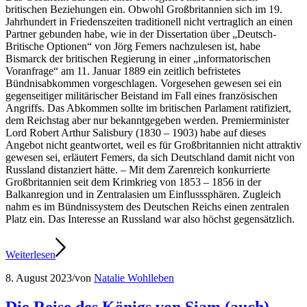
britischen Beziehungen ein. Obwohl Großbritannien sich im 19.
Jahrhundert in Friedenszeiten traditionell nicht vertraglich an einen
Partner gebunden habe, wie in der Dissertation über „Deutsch-
Britische Optionen“ von Jörg Femers nachzulesen ist, habe
Bismarck der britischen Regierung in einer „informatorischen
Voranfrage“ am 11. Januar 1889 ein zeitlich befristetes
Bündnisabkommen vorgeschlagen. Vorgesehen gewesen sei ein
gegenseitiger militärischer Beistand im Fall eines französischen
Angriffs. Das Abkommen sollte im britischen Parlament ratifiziert,
dem Reichstag aber nur bekanntgegeben werden. Premierminister
Lord Robert Arthur Salisbury (1830 – 1903) habe auf dieses
Angebot nicht geantwortet, weil es für Großbritannien nicht attraktiv
gewesen sei, erläutert Femers, da sich Deutschland damit nicht von
Russland distanziert hätte. – Mit dem Zarenreich konkurrierte
Großbritannien seit dem Krimkrieg von 1853 – 1856 in der
Balkanregion und in Zentralasien um Einflusssphären. Zugleich
nahm es im Bündnissystem des Deutschen Reichs einen zentralen
Platz ein. Das Interesse an Russland war also höchst gegensätzlich.
Weiterlesen
8. August 2023
/
von
Natalie Wohlleben
Die Reise des Königs von Siam (auch)