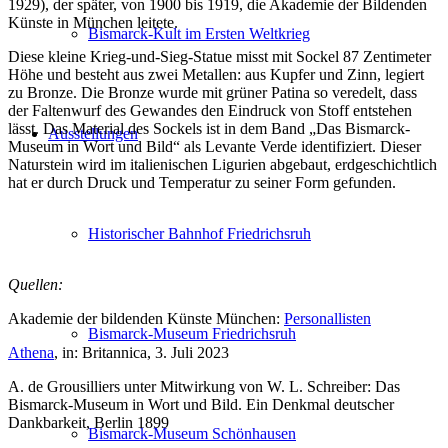
1929), der später, von 1900 bis 1919, die Akademie der Bildenden
Künste in München leitete.
Bismarck-Kult im Ersten Weltkrieg
Diese kleine Krieg-und-Sieg-Statue misst mit Sockel 87 Zentimeter
Höhe und besteht aus zwei Metallen: aus Kupfer und Zinn, legiert
zu Bronze. Die Bronze wurde mit grüner Patina so veredelt, dass
der Faltenwurf des Gewandes den Eindruck von Stoff entstehen
lässt. Das Material des Sockels ist in dem Band „Das Bismarck-
Ausstellungen
Museum in Wort und Bild“ als Levante Verde identifiziert. Dieser
Naturstein wird im italienischen Ligurien abgebaut, erdgeschichtlich
hat er durch Druck und Temperatur zu seiner Form gefunden.
Historischer Bahnhof Friedrichsruh
Quellen:
Akademie der bildenden Künste München:
Personallisten
Bismarck-Museum Friedrichsruh
Athena
, in: Britannica, 3. Juli 2023
A. de Grousilliers unter Mitwirkung von W. L. Schreiber: Das
Bismarck-Museum in Wort und Bild. Ein Denkmal deutscher
Dankbarkeit, Berlin 1899
Bismarck-Museum Schönhausen