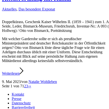
Aktuelles
,
Das besondere Exponat
Doppelkürass, Geschenk Kaiser Wilhelms II. (1859 – 1941) zum 1. Apr
Seide, Leder, Bismarck-Museum, Friedrichsruh, Inventar-Nr.: A 093 (
Hollweg) / Otto von Bismarck, Porträtsitzung
Mit welcher Garderobe sollte er sich als preußischer
Ministerpräsident und deutscher Reichskanzler in der Öffentlichkeit
zeigen? Otto von Bismarck löste diese tägliche Frage wie für einen
Adeligen durchaus üblich mit einer Uniform. Diese Entscheidung
erscheint mit Blick auf seine persönliche Haltung zum eigenen
Militärdienst allerdings keinesfalls selbstverständlich.
Weiterlesen
9. Mai 2023
/
von
Natalie Wohlleben
Seite 1 von 7
1
2
3
›
»
Kontakt
Presse
Datenschutz
Barrierefreiheit