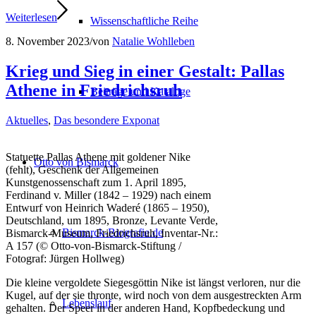
Weiterlesen
Wissenschaftliche Reihe
8. November 2023
/
von
Natalie Wohlleben
Krieg und Sieg in einer Gestalt: Pallas
Athene in Friedrichsruh
Beiträge und Kataloge
Aktuelles
,
Das besondere Exponat
Statuette Pallas Athene mit goldener Nike
Otto von Bismarck
(fehlt), Geschenk der Allgemeinen
Kunstgenossenschaft zum 1. April 1895,
Ferdinand v. Miller (1842 – 1929) nach einem
Entwurf von Heinrich Waderé (1865 – 1950),
Deutschland, um 1895, Bronze, Levante Verde,
Bismarck-Biografie.de
Bismarck-Museum, Friedrichsruh, Inventar-Nr.:
A 157 (© Otto-von-Bismarck-Stiftung /
Fotograf: Jürgen Hollweg)
Die kleine vergoldete Siegesgöttin Nike ist längst verloren, nur die
Kugel, auf der sie thronte, wird noch von dem ausgestreckten Arm
Lebenslauf
gehalten. Der Speer in der anderen Hand, Kopfbedeckung und