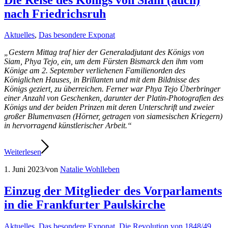
nach Friedrichsruh
Aktuelles
,
Das besondere Exponat
„Gestern Mittag traf hier der Generaladjutant des Königs von
Siam, Phya Tejo, ein, um dem Fürsten Bismarck den ihm vom
Könige am 2. September verliehenen Familienorden des
Königlichen Hauses, in Brillanten und mit dem Bildnisse des
Königs geziert, zu überreichen. Ferner war Phya Tejo Überbringer
einer Anzahl von Geschenken, darunter der Platin-Photografien des
Königs und der beiden Prinzen mit deren Unterschrift und zweier
großer Blumenvasen (Hörner, getragen von siamesischen Kriegern)
in hervorragend künstlerischer Arbeit.“
Weiterlesen
1. Juni 2023
/
von
Natalie Wohlleben
Einzug der Mitglieder des Vorparlaments
in die Frankfurter Paulskirche
Aktuelles
,
Das besondere Exponat
,
Die Revolution von 1848/49