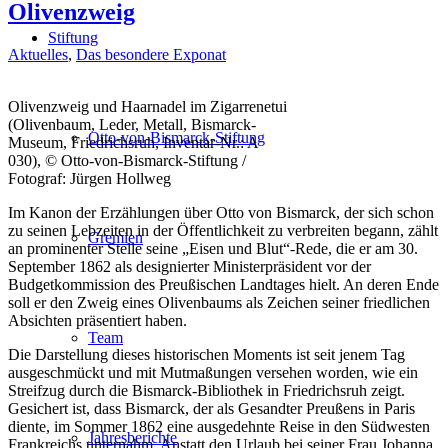
Olivenzweig
Stiftung
Aktuelles
,
Das besondere Exponat
Olivenzweig und Haarnadel im Zigarrenetui
(Olivenbaum, Leder, Metall, Bismarck-
Otto-von-Bismarck-Stiftung
Museum, Friedrichsruh, Inventar-Nr.: A
030), © Otto-von-Bismarck-Stiftung /
Fotograf: Jürgen Hollweg
Im Kanon der Erzählungen über Otto von Bismarck, der sich schon
zu seinen Lebzeiten in der Öffentlichkeit zu verbreiten begann, zählt
Gremien
an prominenter Stelle seine „Eisen und Blut“-Rede, die er am 30.
September 1862 als designierter Ministerpräsident vor der
Budgetkommission des Preußischen Landtages hielt. An deren Ende
soll er den Zweig eines Olivenbaums als Zeichen seiner friedlichen
Absichten präsentiert haben.
Team
Die Darstellung dieses historischen Moments ist seit jenem Tag
ausgeschmückt und mit Mutmaßungen versehen worden, wie ein
Streifzug durch die Bismarck-Bibliothek in Friedrichsruh zeigt.
Gesichert ist, dass Bismarck, der als Gesandter Preußens in Paris
diente, im Sommer 1862 eine ausgedehnte Reise in den Südwesten
Jahresberichte
Frankreichs unternahm. Anstatt den Urlaub bei seiner Frau Johanna