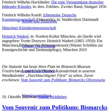
Friedrich Wilhelm Hackländer:
Die erste Versammlung deutscher
bildender Künstler
, in: ders. Erlebtes. Zweiter Band, Stuttgart 1856
Friedrich Wilhelm Knieß:
Allgemeine Deutsche
Kunstgenossenschaft
(Ortsverein), in: Stadtlexikon Darmstadt
Archiv und Bibliothek
Münchner Künstlergenossenschaft
Heinrich Waderé
, in: Nordost-Kultur München, als Quelle wird
angegeben: Yvette Deseyve: Heinrich Waderé (1865–1950): Ein
Münchner Bildhauer der Prinzregentenzeit (Wiener Schriften zur
Lernort Friedrichsruh
Kunstgeschichte und Denkmalpflege), München 2010
Die Statuette hat heute ihren Platz im Bismarck-Museum
Lernort Schönhausen
Friedrichsruh und ist als Oktober-Kalenderblatt in unserem
Wandkalender „Durchlauchtigster Fürst“ zu sehen. Zuvor
erschienen:
Vom Souvenir zum Politikum: Bismarcks Olivenzweig
Wanderausstellung
10. Oktober 2023
/
von
Natalie Wohlleben
Vom Souvenir zum Politikum: Bismarcks