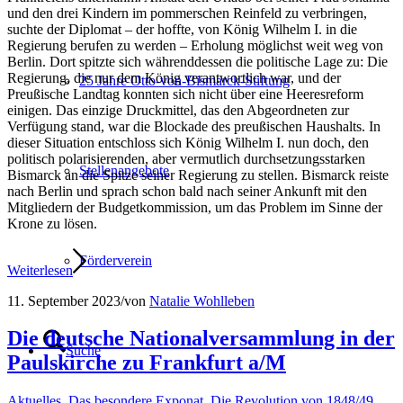
und den drei Kindern im pommerschen Reinfeld zu verbringen,
suchte der Diplomat – der hoffte, von König Wilhelm I. in die
Regierung berufen zu werden – Erholung möglichst weit weg von
Berlin. Dort spitzte sich währenddessen die politische Lage zu: Die
Regierung, die nur dem König verantwortlich war, und der
25 Jahre Otto-von-Bismarck-Stiftung
Preußische Landtag konnten sich nicht über eine Heeresreform
einigen. Das einzige Druckmittel, das den Abgeordneten zur
Verfügung stand, war die Blockade des preußischen Haushalts. In
dieser Situation entschloss sich König Wilhelm I. nun doch, den
politisch polarisierenden, aber vermutlich durchsetzungsstarken
Stellenangebote
Bismarck an die Spitze seiner Regierung zu stellen. Bismarck reiste
nach Berlin und sprach schon bald nach seiner Ankunft mit den
Mitgliedern der Budgetkommission, um das Problem im Sinne der
Krone zu lösen.
Förderverein
Weiterlesen
11. September 2023
/
von
Natalie Wohlleben
Die deutsche Nationalversammlung in der
Suche
Paulskirche zu Frankfurt a/M
Aktuelles
,
Das besondere Exponat
,
Die Revolution von 1848/49