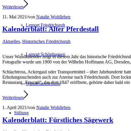
Weiterlesen
11. Mai 2021
/
von
Natalie Wohlleben
Lernort Friedrichsruh
Kalenderblatt: Alter Pferdestall
Aktuelles
,
Historisches Friedrichsruh
Lernort Schönhausen
Unser Wandkalender zeigt in diesem Jahr das historische Friedrichsru
Fotografie wurde um 1900 von der Wilhelm Hoffmann AG, Dresden
Schlachtross, Ackergaul oder Transportmittel – über Jahrhunderte hat
Erholungssuchenden auch zur Anreise nach Friedrichsruh. Dort lockt
Restaurant „Frascati“, das dort 1847 eröffnete, gehörte daher bald ei
Wanderausstellung
Weiterlesen
1. April 2021
/
von
Natalie Wohlleben
Stiftung
Kalenderblatt: Fürstliches Sägewerk