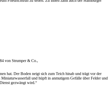
eum Friedrichsruh zu sehen. Zu ihnen zählt auch der Hamburger
884 von Strumper & Co.,
nen hat. Der Boden neigt sich zum Teich hinab und trägt vor der
 Miniaturwasserfall und hüpft in anmutigem Gefälle über Felder und
 Dienst gezwängt wird.“