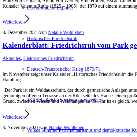
Franz von Lenbach, Anton von Werner, Emil Hürten, Ascan Lutteroth
Künstler Valentin Ruths (1825 – 1905), der 1879 auf einem stimmungs
Das besondere Exponat
Weiterlesen
8. Dezember 2021
/
von
Natalie Wohlleben
Historisches Friedrichsruh
Kalenderblatt: Friedrichsruh vom Park ge
Aktuelles
,
Historisches Friedrichsruh
Deutsch-Französischer Krieg 1870/71
Im November zeigt unser Kalender „Historisches Friedrichsruh“ die
Hamburg
„Der Park ist ein Waldausschnitt, der durch gärtnerische Anlagen unt
geräumigen offenen Terrasse an der Rückseite des Hauses einen große
1870/71. Reichsgründung in Versailles
Grand, zwischen Wiesen und Waldhängen zu Tal. Ihr ist es gleich, we
Weiterlesen
3. November 2021
/
von
Natalie Wohlleben
Volkes Stimme! Parlamentarismus und demokratische Kul