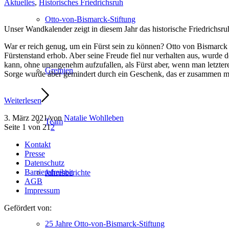
Aktuelles
,
Historisches Friedrichsruh
Otto-von-Bismarck-Stiftung
Unser Wandkalender zeigt in diesem Jahr das historische Friedrichs
War er reich genug, um ein Fürst sein zu können? Otto von Bismarck 
Fürstenstand erhob. Aber seine Freude fiel nur verhalten aus, wurd
kann, ohne unangenehm aufzufallen, als Fürst aber, wenn man letzter
Gremien
Sorge wurde aber gemindert durch ein Geschenk, das er zusammen m
Weiterlesen
3. März 2021
/
von
Natalie Wohlleben
Team
Seite 1 von 2
1
2
Kontakt
Presse
Datenschutz
Barrierefreiheit
Jahresberichte
AGB
Impressum
Gefördert von:
25 Jahre Otto-von-Bismarck-Stiftung