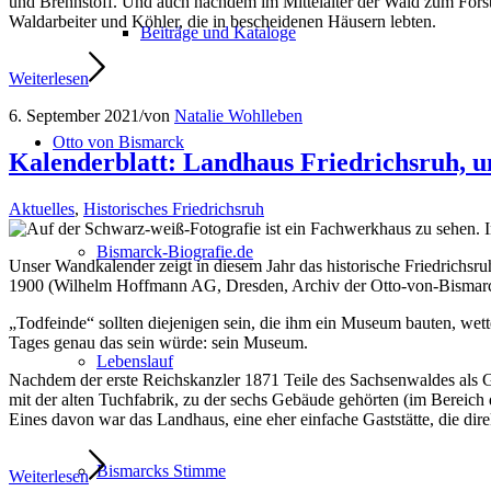
und Brennstoff. Und auch nachdem im Mittelalter der Wald zum Forst
Waldarbeiter und Köhler, die in bescheidenen Häusern lebten.
Beiträge und Kataloge
Weiterlesen
6. September 2021
/
von
Natalie Wohlleben
Otto von Bismarck
Kalenderblatt: Landhaus Friedrichsruh, 
Aktuelles
,
Historisches Friedrichsruh
Bismarck-Biografie.de
Unser Wandkalender zeigt in diesem Jahr das historische Friedrichsr
1900 (Wilhelm Hoffmann AG, Dresden, Archiv der Otto-von-Bismarc
„Todfeinde“ sollten diejenigen sein, die ihm ein Museum bauten, wett
Tages genau das sein würde: sein Museum.
Lebenslauf
Nachdem der erste Reichskanzler 1871 Teile des Sachsenwaldes als G
mit der alten Tuchfabrik, zu der sechs Gebäude gehörten (im Bereich
Eines davon war das Landhaus, eine eher einfache Gaststätte, die 
Bismarcks Stimme
Weiterlesen