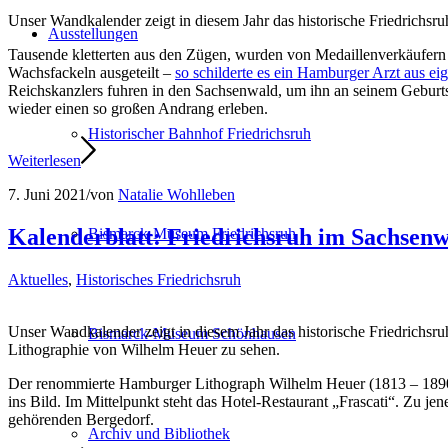
Unser Wandkalender zeigt in diesem Jahr das historische Friedrichsr
Ausstellungen
Tausende kletterten aus den Zügen, wurden von Medaillenverkäufern u
Wachsfackeln ausgeteilt –
so schilderte es ein Hamburger Arzt aus e
Reichskanzlers fuhren in den Sachsenwald, um ihn an seinem Geburts
wieder einen so großen Andrang erleben.
Historischer Bahnhof Friedrichsruh
Weiterlesen
7. Juni 2021
/
von
Natalie Wohlleben
Kalenderblatt: Friedrichsruh im Sachsen
Bismarck-Museum Friedrichsruh
Aktuelles
,
Historisches Friedrichsruh
Unser Wandkalender zeigt in diesem Jahr das historische Friedrichsr
Bismarck-Museum Schönhausen
Lithographie von Wilhelm Heuer zu sehen.
Der renommierte Hamburger Lithograph Wilhelm Heuer (1813 – 1890) s
ins Bild. Im Mittelpunkt steht das Hotel-Restaurant „Frascati“. Zu 
gehörenden Bergedorf.
Archiv und Bibliothek