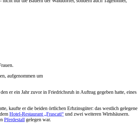
 nicht nur die Bauern der Walddörfer, sondern auch Tagelöhner,
sehen, aufgenommen um
en er ein Jahr zuvor in Friedrichsruh in Auftrag gegeben hatte, eines
tte, kaufte er die beiden örtlichen Erbzinsgüter: das westlich gelegene
t dem
Hotel-Restaurant „Frascati“
und zwei weiteren Wirtshäusern.
en
Pferdestall
gelegen war.