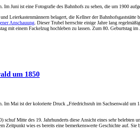
uh. Im Juni ist eine Fotografie des Bahnhofs zu sehen, die um 1900 a
nd Leierkastenmännern belagert, die Kellner der Bahnhofsgaststätte b
igener Anschauung
. Dieser Trubel herrschte einige Jahre lang regelmäßi
tag mit einem Fackelzug hochleben zu lassen. Zum 80. Geburtstag im J
wald um 1850
uh. Im Mai ist der kolorierte Druck „Friedrichsruh im Sachsenwald um 
chuf Mitte des 19. Jahrhunderts diese Ansicht eines sehr belebten un
jenem Zeitpunkt wies es bereits eine bemerkenswerte Geschichte auf. S