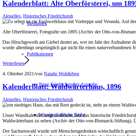
Kalenderblatt: Alte Oberförsterei, um 189
Aktuelles
,
Historisches Friedrichsruh
Mediathek
Alte Oberförsterei, Fotografie um 1895 (Archiv der Otto-von-Bismarc
Das Hirschgeweih am Giebel deutet an, wer im Jahr der Aufnahme dies
wurde allerdings ursprünglich gar nicht für einen naturverbundenen M
Publikationen
Weiterlesen
4. Oktober 2021
/
von
Natalie Wohlleben
Neue Friedrichsruher Ausgabe
Kalenderblatt: Waldwärterhaus, 1896
Aktuelles
,
Historisches Friedrichsruh
Wissenschaftliche Reihe
Unser Wandkalender zeigt in diesem Jahr das historische Friedrichsru
Waldwärterhaus zu sehen (Archiv der Otto-von-Bismarck-Stiftung). Ü
Der Sachsenwald wurde seit Menschengedenken wirtschaftlich genutzt