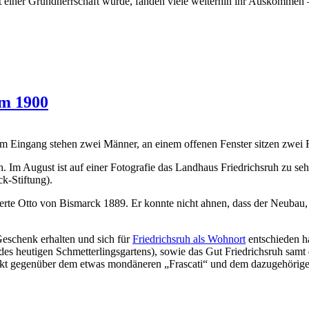
 einer Grundherrschaft wurde, fanden viele weiterhin ihr Auskommen –
um 1900
uh. Im August ist auf einer Fotografie das Landhaus Friedrichsruh zu 
k-Stiftung).
erte Otto von Bismarck 1889. Er konnte nicht ahnen, dass der Neubau, d
eschenk erhalten und sich für
Friedrichsruh als Wohnort
entschieden ha
 des heutigen Schmetterlingsgartens), sowie das Gut Friedrichsruh sam
direkt gegenüber dem etwas mondäneren „Frascati“ und dem dazugehörig