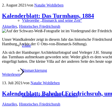
2. August 2021
/
von
Natalie Wohlleben
Kalenderblatt: Das Turmhaus, 1884
Videoreihe „Bismarck und seine Zeit“
Aktuelles
,
Historisches Friedrichsruh
Unser Wandkalender zeigt in diesem Jahr das historische Friedrichsru
Hamburg, Archiv der © Otto-von-Bismarck-Stiftung).
Zitate
Als sich der Hamburger Architekturfotograf und Verleger J.H. Strump
das Turmhaus aufmerksam geworden sein: Weder glich es dem wuchtig
eingefügt hatten. Die kleine Villa auf der anderen Seite des heute
Bismarckierung
Weiterlesen
13. Juli 2021
/
von
Natalie Wohlleben
Kalenderblatt: Bahnhof Friedrichsruh, u
Bismarck-Kult im Ersten Weltkrieg
Aktuelles
,
Historisches Friedrichsruh