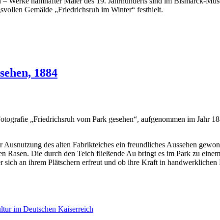
 – Werke namhafter Maler des 19. Jahrhunderts sind im Bismarck-Mus
vollen Gemälde „Friedrichsruh im Winter“ festhielt.
sehen, 1884
 Fotografie „Friedrichsruh vom Park gesehen“, aufgenommen im Jahr 1
er Ausnutzung des alten Fabrikteiches ein freundliches Aussehen gewon
n Rasen. Die durch den Teich fließende Au bringt es im Park zu einem
r sich an ihrem Plätschern erfreut und ob ihre Kraft in handwerklichen
tur im Deutschen Kaiserreich