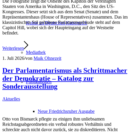
Die Fotografie zeigt die Ostseite des Kapitols der Vereinigten
Staaten von Amerika in Washington, D.C., den Sitz des US-
Kongresses. Dieser setzt sich aus dem Senat (Senate) und dem
Repräsentantenhaus (House of Representatives) zusammen. Das im
klassizistischen Stil gehaltene Parlamentsgebäude steht auf dem
Kultur im Deutschen Kaiserreich
Capitol Hill, wobei sich der Haupteingang auf der Westseite
befindet.
Weiterlesen
Mediathek
1. Juli 2026
/
von
Maik Ohnezeit
Der Parlamentarismus als Schrittmacher
der Demokratie – Katalog zur
Publikationen
Sonderausstellung
Aktuelles
Neue Friedrichsruher Ausgabe
Otto von Bismarck pflegte zu einigen ihm unliebsamen
Reichstagsabgeordneten ein verbal robustes Verhältnis und
schreckte auch nicht davor zurück, sie zu diskreditieren. Nicht