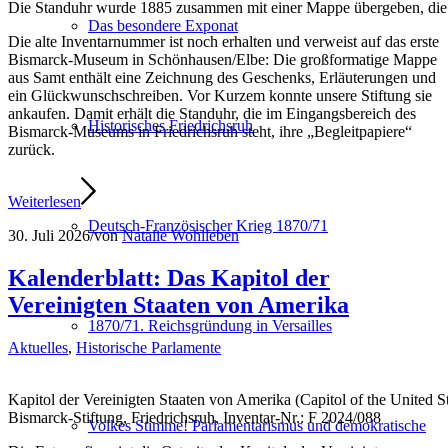
Die Standuhr wurde 1885 zusammen mit einer Mappe übergeben, die e
Das besondere Exponat
Die alte Inventarnummer ist noch erhalten und verweist auf das erste
Bismarck-Museum in Schönhausen/Elbe: Die großformatige Mappe
aus Samt enthält eine Zeichnung des Geschenks, Erläuterungen und
ein Glückwunschschreiben. Vor Kurzem konnte unsere Stiftung sie
ankaufen. Damit erhält die Standuhr, die im Eingangsbereich des
Historisches Friedrichsruh
Bismarck-Museums in Friedrichsruh steht, ihre „Begleitpapiere“
zurück.
Weiterlesen
Deutsch-Französischer Krieg 1870/71
30. Juli 2026
/
von
Natalie Wohlleben
Kalenderblatt: Das Kapitol der
Vereinigten Staaten von Amerika
1870/71. Reichsgründung in Versailles
Aktuelles
,
Historische Parlamente
Kapitol der Vereinigten Staaten von Amerika (Capitol of the United 
Bismarck-Stiftung, Friedrichsruh, Inventar-Nr.: F 2024/088
Volkes Stimme! Parlamentarismus und demokratische