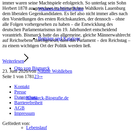
immer waren seine Machtspiele erfolgreich. So unterlag sein Sohn
Herbert 1878 ausgerechnet im heimatlichen Wahlkreis Lauenburg
Wissenschaftliche Reihe
dem liberalen Gegenkandidaten. Es lief also nicht immer alles nach
den Vorstellungen des ersten Reichskanzlers, der dennoch – ohne
alle Folgen vorhergesehen zu haben – die Entwicklung des
deutschen Parlamentarismus im 19. Jahrhundert entscheidend
vorantrieb. Bismarck hatte das allgemeine, gleiche Männerwahlrecht
Beiträge und Kataloge
auf Reichsebene durchgesetzt, dass das Parlament – den Reichstag –
zu einem wichtigen Ort der Politik werden ließ.
Weiterlesen
Otto von Bismarck
23. Juni 2026
/
von
Natalie Wohlleben
Seite 1 von 178
1
2
3
›
»
Kontakt
Presse
Datenschutz
Bismarck-Biografie.de
Barrierefreiheit
AGB
Impressum
Gefördert von:
Lebenslauf