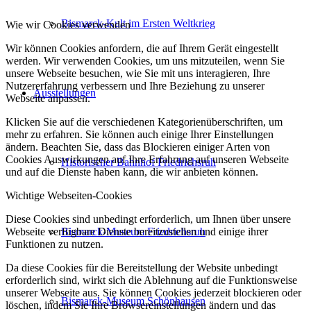
Bismarck-Kult im Ersten Weltkrieg
Wie wir Cookies verwenden
Wir können Cookies anfordern, die auf Ihrem Gerät eingestellt
werden. Wir verwenden Cookies, um uns mitzuteilen, wenn Sie
unsere Webseite besuchen, wie Sie mit uns interagieren, Ihre
Nutzererfahrung verbessern und Ihre Beziehung zu unserer
Ausstellungen
Webseite anpassen.
Klicken Sie auf die verschiedenen Kategorienüberschriften, um
mehr zu erfahren. Sie können auch einige Ihrer Einstellungen
ändern. Beachten Sie, dass das Blockieren einiger Arten von
Cookies Auswirkungen auf Ihre Erfahrung auf unseren Webseite
Historischer Bahnhof Friedrichsruh
und auf die Dienste haben kann, die wir anbieten können.
Wichtige Webseiten-Cookies
Diese Cookies sind unbedingt erforderlich, um Ihnen über unsere
Bismarck-Museum Friedrichsruh
Webseite verfügbare Dienste bereitzustellen und einige ihrer
Funktionen zu nutzen.
Da diese Cookies für die Bereitstellung der Website unbedingt
erforderlich sind, wirkt sich die Ablehnung auf die Funktionsweise
unserer Webseite aus. Sie können Cookies jederzeit blockieren oder
Bismarck-Museum Schönhausen
löschen, indem Sie Ihre Browsereinstellungen ändern und das