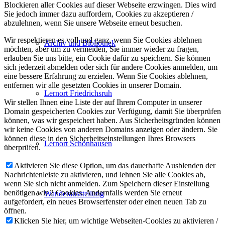
Blockieren aller Cookies auf dieser Webseite erzwingen. Dies wird
Sie jedoch immer dazu auffordern, Cookies zu akzeptieren /
abzulehnen, wenn Sie unsere Webseite erneut besuchen.
Wir respektieren es voll und ganz, wenn Sie Cookies ablehnen
Archiv und Bibliothek
möchten, aber um zu vermeiden, Sie immer wieder zu fragen,
erlauben Sie uns bitte, ein Cookie dafür zu speichern. Sie können
sich jederzeit abmelden oder sich für andere Cookies anmelden, um
eine bessere Erfahrung zu erzielen. Wenn Sie Cookies ablehnen,
entfernen wir alle gesetzten Cookies in unserer Domain.
Lernort Friedrichsruh
Wir stellen Ihnen eine Liste der auf Ihrem Computer in unserer
Domain gespeicherten Cookies zur Verfügung, damit Sie überprüfen
können, was wir gespeichert haben. Aus Sicherheitsgründen können
wir keine Cookies von anderen Domains anzeigen oder ändern. Sie
können diese in den Sicherheitseinstellungen Ihres Browsers
Lernort Schönhausen
überprüfen.
Aktivieren Sie diese Option, um das dauerhafte Ausblenden der
Nachrichtenleiste zu aktivieren, und lehnen Sie alle Cookies ab,
wenn Sie sich nicht anmelden. Zum Speichern dieser Einstellung
benötigen wir 2 Cookies. Andernfalls werden Sie erneut
Wanderausstellung
aufgefordert, ein neues Browserfenster oder einen neuen Tab zu
öffnen.
Klicken Sie hier, um wichtige Webseiten-Cookies zu aktivieren /