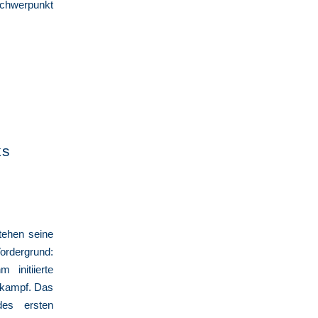
Schwerpunkt
ks
tehen seine
ordergrund:
 initiierte
rkampf. Das
des ersten