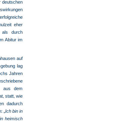
r deutschen
swirkungen
rfolgreiche
ulzeit eher
l als durch
m Abitur im
nhausen auf
mgebung lag
echs Jahren
eschriebene
te aus dem
, statt, wie
Den dadurch
: „
Ich bin in
rin heimisch