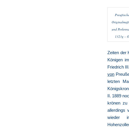
Preußisch
Originalmaße
und Perlenna
1323g – Or
Zeiten der 
Königen im
Friedrich I
von
Preußen
letzten M
Königskrone
II. 1889 no
krönen zu 
allerdings 
wieder i
Hohenzolle