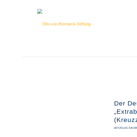
Der De
„Extra
(Kreuz
AKTUELLES
,
DAS B