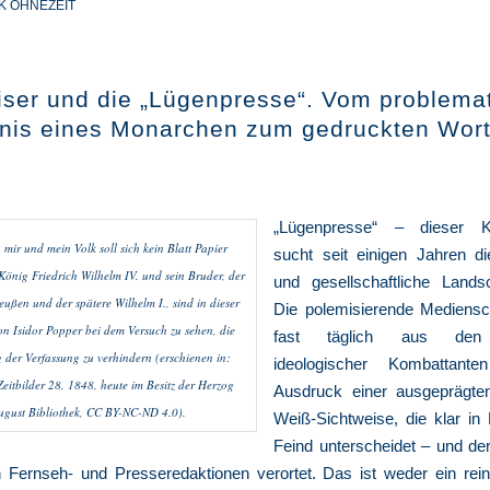
K OHNEZEIT
iser und die „Lügenpresse“. Vom problema
tnis eines Monarchen zum gedruckten Wor
„Lügenpresse“ – dieser Ka
mir und mein Volk soll sich kein Blatt Papier
sucht seit einigen Jahren die
önig Friedrich Wilhelm IV. und sein Bruder, der
und gesellschaftliche Lands
eußen und der spätere Wilhelm I., sind in dieser
Die polemisierende Mediensch
on Isidor Popper bei dem Versuch zu sehen, die
fast täglich aus den
 der Verfassung zu verhindern (erschienen in:
ideologischer Kombattant
Zeitbilder 28, 1848, heute im Besitz der Herzog
Ausdruck einer ausgeprägte
ugust Bibliothek, CC BY-NC-ND 4.0).
Weiß-Sichtweise, die klar in
Feind unterscheidet – und der
in Fernseh- und Presseredaktionen verortet. Das ist weder ein rei