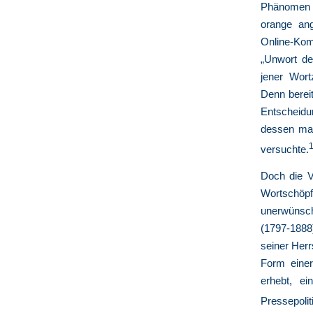
Phänomen n
orange ang
Online-Kom
„Unwort de
jener Wor
Denn berei
Entscheidu
dessen man
versuchte.
Doch die V
Wortschöpf
unerwünsch
(1797-1888
seiner Herr
Form einer
erhebt, ei
Pressepoli