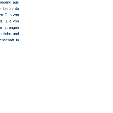
wiegend aus
er berühmte
en Otto von
et. Die von
r strengen
ndliche und
enschaft“ in