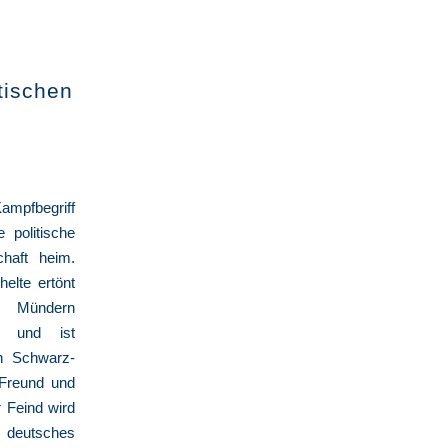
tischen
t
mpfbegriff
 politische
chaft heim.
elte ertönt
 Mündern
en und ist
n Schwarz-
 Freund und
 Feind wird
n deutsches