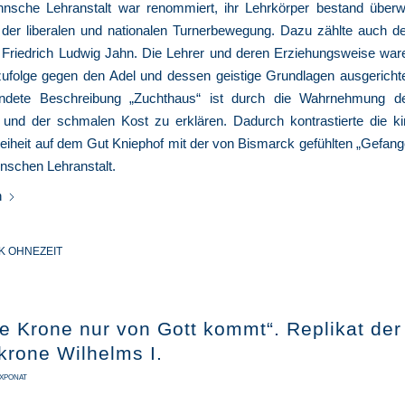
nsche Lehranstalt war renommiert, ihr Lehrkörper bestand über
n der liberalen und nationalen Turnerbewegung. Dazu zählte auch d
“ Friedrich Ludwig Jahn. Die Lehrer und deren Erziehungsweise war
ufolge gegen den Adel und dessen geistige Grundlagen ausgericht
ndete Beschreibung „Zuchthaus“ ist durch die Wahrnehmung de
 und der schmalen Kost zu erklären. Dadurch kontrastierte die ki
reiheit auf dem Gut Kniephof mit der von Bismarck gefühlten „Gefang
nschen Lehranstalt.
n
K OHNEZEIT
ie Krone nur von Gott kommt“. Replikat der
krone Wilhelms I.
XPONAT