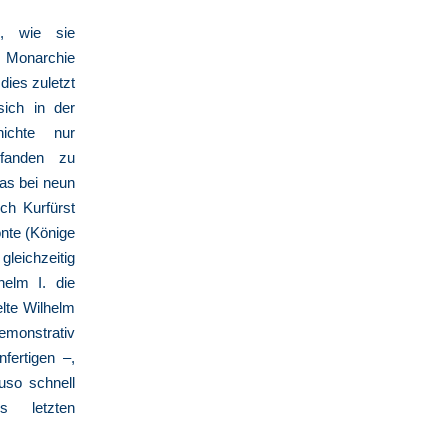
n, wie sie
e Monarchie
ies zuletzt
sich in der
hichte nur
fanden zu
das bei neun
ch Kurfürst
nte (Könige
leichzeitig
elm I. die
elte Wilhelm
demonstrativ
fertigen –,
auso schnell
s letzten