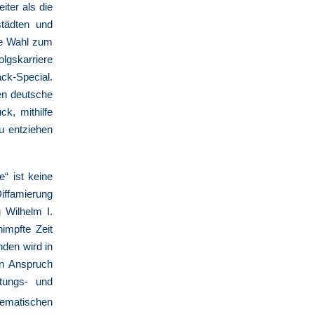
ter als die
städten und
ie Wahl zum
lgskarriere
k-Special.
en deutsche
k, mithilfe
u entziehen
“ ist keine
iffamierung
 Wilhelm I.
impfte Zeit
nden wird in
en Anspruch
itungs- und
lematischen