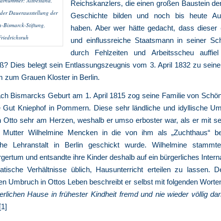
tarnummer: Altbestand,
Reichskanzlers, die einen großen Baustein de
n der Dauerausstellung der
Geschichte bilden und noch bis heute Au
n-Bismarck-Stiftung,
haben. Aber wer hätte gedacht, dass dieser e
Friedrichsruh
und einflussreiche Staatsmann in seiner Sch
durch Fehlzeiten und Arbeitsscheu auffie
iß? Dies belegt sein Entlassungszeugnis vom 3. April 1832 zu seine
zum Grauen Kloster in Berlin.
ach Bismarcks Geburt am 1. April 1815 zog seine Familie von Schö
e Gut Kniephof in Pommern. Diese sehr ländliche und idyllische U
 Otto sehr am Herzen, weshalb er umso erboster war, als er mit s
 Mutter Wilhelmine Mencken in die von ihm als „Zuchthaus“ b
he Lehranstalt in Berlin geschickt wurde. Wilhelmine stamm
gertum und entsandte ihre Kinder deshalb auf ein bürgerliches Internat
kratische Verhältnisse üblich, Hausunterricht erteilen zu lassen. 
n Umbruch in Ottos Leben beschreibt er selbst mit folgenden Worten
rlichen Hause in frühester Kindheit fremd und nie wieder völlig da
[1]