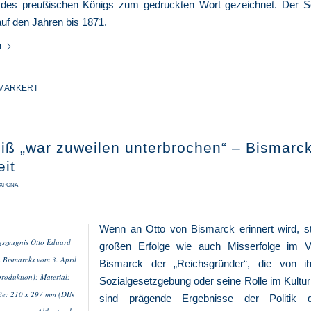
des preußischen Königs zum gedruckten Wort gezeichnet. Der 
 auf den Jahren bis 1871.
n
 MARKERT
eiß „war zuweilen unterbrochen“ – Bismarc
eit
XPONAT
Wenn an Otto von Bismarck erinnert wird, s
gszeugnis Otto Eduard
großen Erfolge wie auch Misserfolge im V
 Bismarcks vom 3. April
Bismarck der „Reichsgründer“, die von ihm
roduktion); Material:
Sozialgesetzgebung oder seine Rolle im Kultu
ße: 210 x 297 mm (DIN
sind prägende Ergebnisse der Politik 