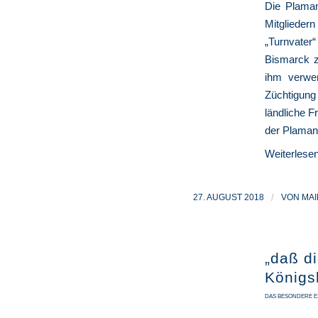
Die Plaman
Mitglieder
„Turnvater
Bismarck z
ihm verwe
Züchtigung
ländliche F
der Plaman
Weiterlese
27. AUGUST 2018
/
VON
MAI
„daß d
Königs
DAS BESONDERE E