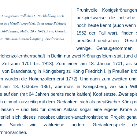
Prunkvolle Königskrönunge
e Königskrone Wilhelms I., Nachbildung nach
beispielsweise die britisch
n aus Metall (vergoldet), Samt sowie Edelstein-
noch heute kennt (auch wenn d
chbildungen, Maße: 20 x 16/21,5 cm, Gewicht:
1952 der Fall war), finden 
t: Otto-von-Bismarck-Stiftung, Friedrichsruh
preußisch-deutschen Gesc
wenige. Genaugenommen 
Hohenzollernherrschaft in Berlin nur zwei Krönungsfeiern statt (und 
 Zeitraum 1701 bis 1918): Zum einen am 18. Januar 1701, als si
II. von Brandenburg in Königsberg zu König Friedrich I.
in
Preußen krö
 wurden die Hohenzollern erst 1772). Und dann zum zweiten und g
al am 18. Oktober 1861, abermals in Königsberg, wo sich Wilh
 auf den (mit 64 Jahren bereits recht kahlen) Kopf setzte. Zwar spi
ch einmal kurzzeitig mit dem Gedanken, sich als preußischer König 
lassen – und ließ für diesen Anlass sogar eine eigene Krone an
verlief sich dieses neoabsolutistisch-anachronistische Projekt gen
m Sande wie zahlreiche andere Gedankenspiele de
rnmonarchen.