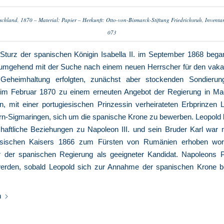
chland, 1870 – Material: Papier – Herkunft: Otto-von-Bismarck-Stiftung Friedrichsruh, Inventa
073
turz der spanischen Königin Isabella II. im September 1868 bega
umgehend mit der Suche nach einem neuen Herrscher für den vaka
Geheimhaltung erfolgten, zunächst aber stockenden Sondierun
h im Februar 1870 zu einem erneuten Angebot der Regierung in Ma
en, mit einer portugiesischen Prinzessin verheirateten Erbprinzen 
rn-Sigmaringen, sich um die spanische Krone zu bewerben. Leopold
haftliche Beziehungen zu Napoleon III. und sein Bruder Karl war mi
ösischen Kaisers 1866 zum Fürsten von Rumänien erhoben wor
r der spanischen Regierung als geeigneter Kandidat. Napoleons Pl
werden, sobald Leopold sich zur Annahme der spanischen Krone ber
n