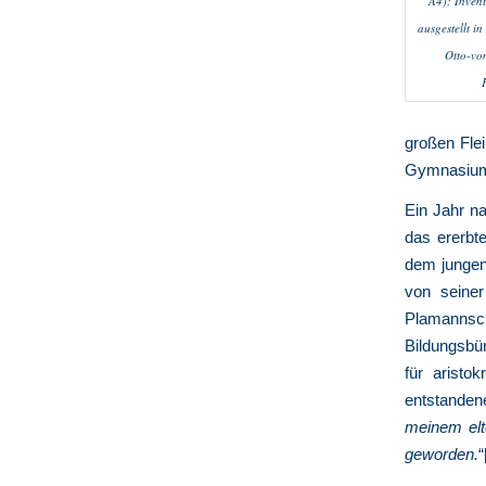
A4); Inven
ausgestellt i
Otto-vo
großen Fle
Gymnasium 
Ein Jahr n
das ererbt
dem jungen
von seiner
Plamannsc
Bildungsbür
für aristo
entstandene
meinem elte
geworden.
“