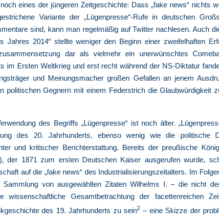
och eines der jüngeren Zeitgeschichte: Dass „fake news“ nichts wei
estrichene Variante der „Lügenpresse“-Rufe in deutschen Groß
mentare sind, kann man regelmäßig auf Twitter nachlesen. Auch d
s Jahres 2014“ stellte weniger den Beginn einer zweifelhaften Erfo
tzusammensetzung dar als vielmehr ein unerwünschtes Comebac
ts im Ersten Weltkrieg und erst recht während der NS-Diktatur fand
ngsträger und Meinungsmacher großen Gefallen an jenem Ausdruc
 politischen Gegnern mit einem Federstrich die Glaubwürdigkeit z
1
erwendung des Begriffs „Lügenpresse“ ist noch älter. „Lügenpresse
ung des 20. Jahrhunderts, ebenso wenig wie die politische D
ter und kritischer Berichterstattung. Bereits der preußische König
), der 1871 zum ersten Deutschen Kaiser ausgerufen wurde, sch
schaft auf die „fake news“ des Industrialisierungszeitalters. Im Folge
 Sammlung von ausgewählten Zitaten Wilhelms I. – die nicht d
ne wissenschaftliche Gesamtbetrachtung der facettenreichen Ze
2
tikgeschichte des 19. Jahrhunderts zu sein
– eine Skizze der prob