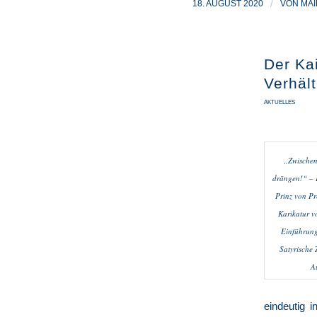
18. AUGUST 2020
/
VON
MAI
Der Ka
Verhäl
AKTUELLES
„Zwischen 
drängen!“ – K
Prinz von Pr
Karikatur v
Einführung
Satyrische 
A
eindeutig 