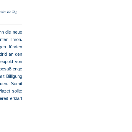
r-Nr.: He ZSg
nn die neue
nten Thron.
gen führten
drid an den
Leopold von
 besaß enge
t Billigung
den. Somit
azet sollte
eit erklärt