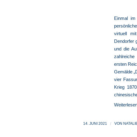
Einmal im
persönliche
virtuell m
Dendorfer g
und die Au
zahlreiche 
ersten Reic
Gemälde „Di
vier Fassu
Krieg 1870
chinesische
Weiterlese
14. JUNI 2021
/
VON
NATALI