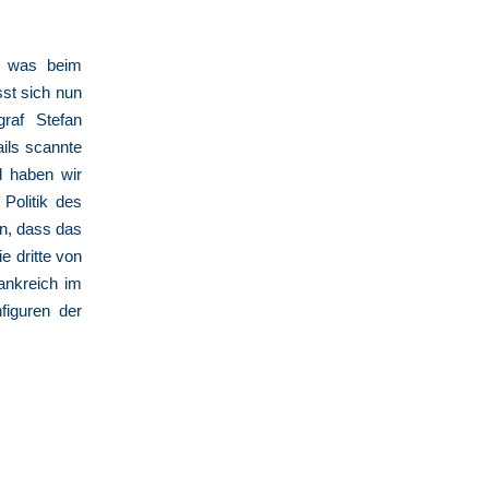
– was beim
sst sich nun
graf Stefan
ails scannte
d haben wir
 Politik des
en, dass das
e dritte von
ankreich im
figuren der