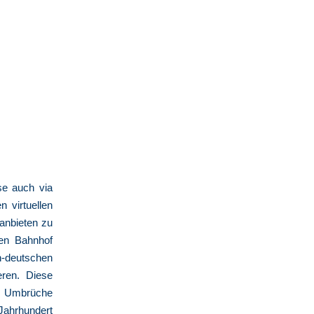
ise auch via
n virtuellen
anbieten zu
hen Bahnhof
-deutschen
eren. Diese
en Umbrüche
 Jahrhundert