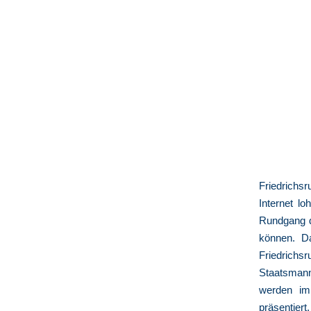
Friedrichsr
Internet lo
Rundgang d
können. Da
Friedrich
Staatsmann
werden im 
präsentiert