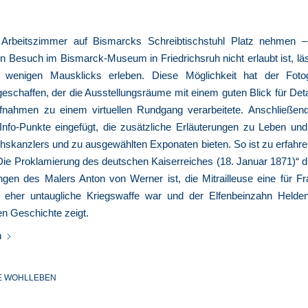
 Arbeitszimmer auf Bismarcks Schreibtischstuhl Platz nehmen 
n Besuch im Bismarck-Museum in Friedrichsruh nicht erlaubt ist, lä
it wenigen Mausklicks erleben. Diese Möglichkeit hat der Foto
eschaffen, der die Ausstellungsräume mit einem guten Blick für Det
fnahmen zu einem virtuellen Rundgang verarbeitete. Anschließen
Info-Punkte eingefügt, die zusätzliche Erläuterungen zu Leben und
hskanzlers und zu ausgewählten Exponaten bieten. So ist zu erfahr
e Proklamierung des deutschen Kaiserreiches (18. Januar 1871)“ di
ngen des Malers Anton von Werner ist, die Mitrailleuse eine für Fr
 eher untaugliche Kriegswaffe war und der Elfenbeinzahn Helden
n Geschichte zeigt.
n
E WOHLLEBEN