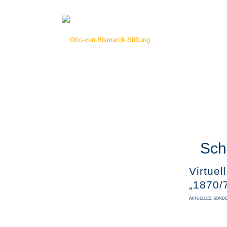
Sch
Virtue
„1870/
AKTUELLES
,
SONDE