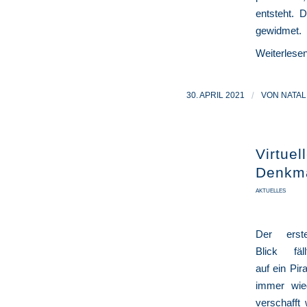
entsteht. 
gewidmet.
Weiterlese
30. APRIL 2021
/
VON
NATAL
Virtue
Denkm
AKTUELLES
Der erst
Blick fäll
auf ein Pir
immer wie
verschafft