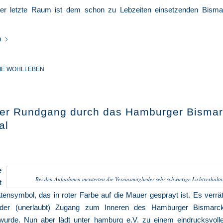
Der letzte Raum ist dem schon zu Lebzeiten einsetzenden Bism
n
IE WOHLLEBEN
ller Rundgang durch das Hamburger Bismar
al
e
Bei den Aufnahmen meisterten die Vereinsmitglieder sehr schwierige Lichtverhältni
t
atensymbol, das in roter Farbe auf die Mauer gesprayt ist. Es verrä
der (unerlaubt) Zugang zum Inneren des Hamburger Bismarc
 wurde. Nun aber lädt
unter hamburg e.V.
zu einem eindrucksvol