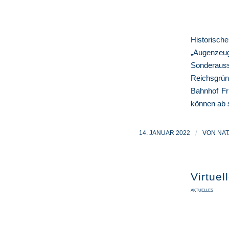
Historisch
„Augenzeu
Sonderaus
Reichsgrü
Bahnhof Fr
können ab s
14. JANUAR 2022
/
VON
NAT
Virtue
AKTUELLES