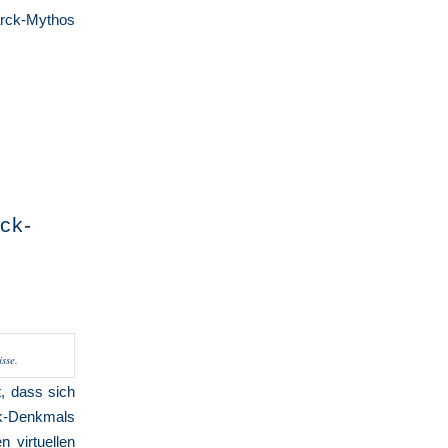
arck-Mythos
ck-
sse.
t, dass sich
k-Denkmals
len
virtuellen