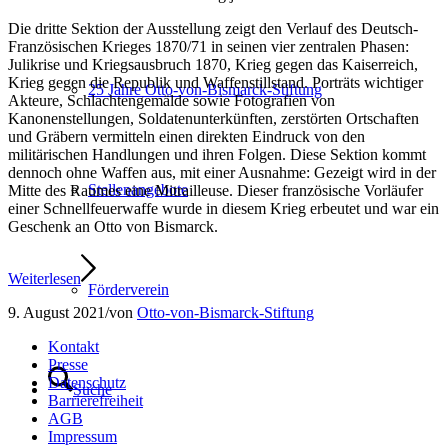
Die dritte Sektion der Ausstellung zeigt den Verlauf des Deutsch-
Französischen Krieges 1870/71 in seinen vier zentralen Phasen:
Julikrise und Kriegsausbruch 1870, Krieg gegen das Kaiserreich,
Krieg gegen die Republik und Waffenstillstand. Porträts wichtiger
25 Jahre Otto-von-Bismarck-Stiftung
Akteure, Schlachtengemälde sowie Fotografien von
Kanonenstellungen, Soldatenunterkünften, zerstörten Ortschaften
und Gräbern vermitteln einen direkten Eindruck von den
militärischen Handlungen und ihren Folgen. Diese Sektion kommt
dennoch ohne Waffen aus, mit einer Ausnahme: Gezeigt wird in der
Stellenangebote
Mitte des Raumes eine Mitrailleuse. Dieser französische Vorläufer
einer Schnellfeuerwaffe wurde in diesem Krieg erbeutet und war ein
Geschenk an Otto von Bismarck.
Weiterlesen
Förderverein
9. August 2021
/
von
Otto-von-Bismarck-Stiftung
Kontakt
Presse
Datenschutz
Suche
Barrierefreiheit
AGB
Impressum