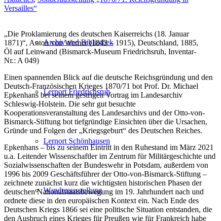
Versailles“
„Die Proklamierung des deutschen Kaiserreichs (18. Januar
Archiv und Bibliothek
1871)“, Anton von Werner (1843 – 1915), Deutschland, 1885,
Öl auf Leinwand (Bismarck-Museum Friedrichsruh, Inventar-
Nr.: A 049)
Einen spannenden Blick auf die deutsche Reichsgründung und den
Deutsch-Französischen Krieges 1870/71 bot Prof. Dr. Michael
Lernort Friedrichsruh
Epkenhans bei seinem gestrigen Vortrag im Landesarchiv
Schleswig-Holstein. Die sehr gut besuchte
Kooperationsveranstaltung des Landesarchivs und der Otto-von-
Bismarck-Stiftung bot tiefgründige Einsichten über die Ursachen,
Gründe und Folgen der „Kriegsgeburt“ des Deutschen Reiches.
Lernort Schönhausen
Epkenhans – bis zu seinem Eintritt in den Ruhestand im März 2021
u.a. Leitender Wissenschaftler im Zentrum für Militärgeschichte und
Sozialwissenschaften der Bundeswehr in Potsdam, außerdem von
1996 bis 2009 Geschäftsführer der Otto-von-Bismarck-Stiftung –
zeichnete zunächst kurz die wichtigsten historischen Phasen der
Wanderausstellung
deutschen Nationalstaatsbewegung im 19. Jahrhundert nach und
ordnete diese in den europäischen Kontext ein. Nach Ende des
Deutschen Kriegs 1866 sei eine politische Situation entstanden, die
den Ausbruch eines Krieges für Preußen wie für Frankreich habe