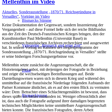
Mellenthin im Video
Aktuelles
,
Sonderausstellung „1870/71. Reichsgründung in
Versailles“
,
Vorträge im Video
Bismarcks Stimme
Keine Dokumentation der Gegenwart, sondern Inszenierung der
Vergangenheit – auf diese Formel ließe sich der reiche Bildfundus
aus der Zeit des Deutsch-Französischen Krieges bringen, den der
Kunsthistoriker Paul Mellenthin (Universität Basel) in
verschiedenen französischen Archiven recherchiert und ausgewertet
Videoreihe „Bismarck und seine Zeit“
hat. In seinem Vortrag im Rahmen des Begleitprogramms der
Sonderausstellung „1870/71. Reichsgründung in Versailles“ stellte
er seine bisherigen Forschungsergebnisse vor.
Mellenthin setzte zunächst die Augenzeugenschaft, die die
Historienmalerei anbot, mit derjenigen der Fotografie in Beziehung
Zitate
und zeigte die wechselseitigen Beeinflussungen auf. Beide
Darstellungsweisen waren sich in diesem Krieg und während des
unmittelbar auf die französische Niederlage folgenden Aufstands der
Pariser Kommune ähnlicher, als es auf den ersten Blick zu vermuten
wäre: Dem Betrachter eines Schlachtengemäldes ist bewusst, dass
Bismarckierung
dieses später im Atelier entstanden ist. Weniger offensichtlich aber
ist, dass auch die Fotografie aufgrund ihrer damaligen begrenzten
technischen Möglichkeiten keine unmittelbare Augenzeugenschaft
bieten konnte. Die französischen Fotografen, deren Arbeit