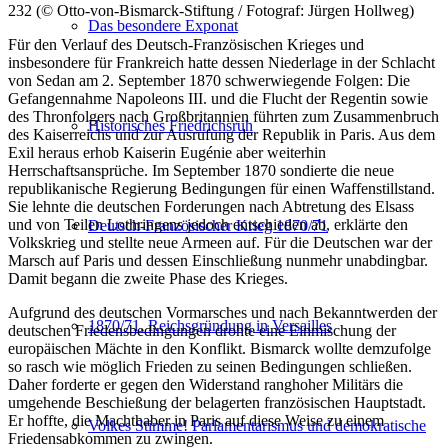
232 (© Otto-von-Bismarck-Stiftung / Fotograf: Jürgen Hollweg)
Das besondere Exponat
Für den Verlauf des Deutsch-Französischen Krieges und
insbesondere für Frankreich hatte dessen Niederlage in der Schlacht
von Sedan am 2. September 1870 schwerwiegende Folgen: Die
Gefangennahme Napoleons III. und die Flucht der Regentin sowie
des Thronfolgers nach Großbritannien führten zum Zusammenbruch
Historisches Friedrichsruh
des Kaiserreichs und zur Ausrufung der Republik in Paris. Aus dem
Exil heraus erhob Kaiserin Eugénie aber weiterhin
Herrschaftsansprüche. Im September 1870 sondierte die neue
republikanische Regierung Bedingungen für einen Waffenstillstand.
Sie lehnte die deutschen Forderungen nach Abtretung des Elsass
und von Teilen Lothringens jedoch entschieden ab, erklärte den
Deutsch-Französischer Krieg 1870/71
Volkskrieg und stellte neue Armeen auf. Für die Deutschen war der
Marsch auf Paris und dessen Einschließung nunmehr unabdingbar.
Damit begann die zweite Phase des Krieges.
Aufgrund des deutschen Vormarsches und nach Bekanntwerden der
1870/71. Reichsgründung in Versailles
deutschen Friedensbedingungen drohte eine Einmischung der
europäischen Mächte in den Konflikt. Bismarck wollte demzufolge
so rasch wie möglich Frieden zu seinen Bedingungen schließen.
Daher forderte er gegen den Widerstand ranghoher Militärs die
umgehende Beschießung der belagerten französischen Hauptstadt.
Er hoffte, die Machthaber in Paris auf diese Weise zu einem
Volkes Stimme! Parlamentarismus und demokratische
Friedensabkommen zu zwingen.