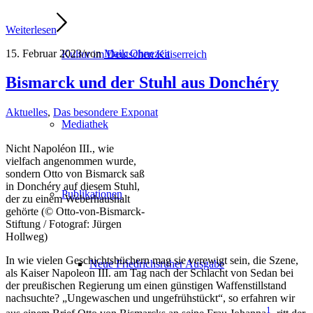
Weiterlesen
15. Februar 2023
/
von
Maik Ohnezeit
Kultur im Deutschen Kaiserreich
Bismarck und der Stuhl aus Donchéry
Aktuelles
,
Das besondere Exponat
Mediathek
Nicht Napoléon III., wie
vielfach angenommen wurde,
sondern Otto von Bismarck saß
in Donchéry auf diesem Stuhl,
Publikationen
der zu einem Weberhaushalt
gehörte (© Otto-von-Bismarck-
Stiftung / Fotograf: Jürgen
Hollweg)
In wie vielen Geschichtsbüchern mag sie verewigt sein, die Szene,
Neue Friedrichsruher Ausgabe
als Kaiser Napoleon III. am Tag nach der Schlacht von Sedan bei
der preußischen Regierung um einen günstigen Waffenstillstand
nachsuchte? „Ungewaschen und ungefrühstückt“, so erfahren wir
1