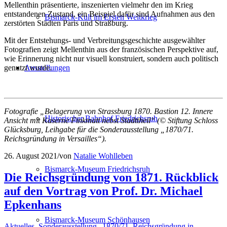
Mellenthin präsentierte, inszenierten vielmehr den im Krieg
entstandenen Zustand, ein Beispiel dafür sind Aufnahmen aus den
Bismarck-Kult im Ersten Weltkrieg
zerstörten Städten Paris und Straßburg.
Mit der Entstehungs- und Verbreitungsgeschichte ausgewählter
Fotografien zeigt Mellenthin aus der französischen Perspektive auf,
wie Erinnerung nicht nur visuell konstruiert, sondern auch politisch
Ausstellungen
genutzt wurde.
Fotografie „Belagerung von Strassburg 1870. Bastion 12. Innere
Historischer Bahnhof Friedrichsruh
Ansicht mit Kaserne Finkmatt nebst Stadttheil“ (© Stiftung Schloss
Glücksburg, Leihgabe für die Sonderausstellung „1870/71.
Reichsgründung in Versailles“).
26. August 2021
/
von
Natalie Wohlleben
Bismarck-Museum Friedrichsruh
Die Reichsgründung von 1871. Rückblick
auf den Vortrag von Prof. Dr. Michael
Epkenhans
Bismarck-Museum Schönhausen
Aktuelles
,
Sonderausstellung „1870/71. Reichsgründung in