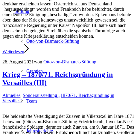
denkbar erscheinen lassen: Österreich sei aus Deutschland
„herausgedrängt“ worden und Frankreich habe befürchtet, durch
Stiftung
eine deutsche Einigung „beschädigt“ zu werden. Epkenhans betonte
aber, dass der Krieg keineswegs unausweichlich gewesen sei, die
französische Regierung unter Kaiser Napoléon III. hätte sich nach
dem schon beigelegten Streit über die spanische Thronfolge auch
gegen eine Kriegserklärung entscheiden können.
Otto-von-Bismarck-Stiftung
Weiterlesen
26. August 2021
/
von
Otto-von-Bismarck-Stiftung
Gremien
Krieg – 1870/71. Reichsgründung in
Versailles (III)
Aktuelles
,
Sonderausstellung „1870/71. Reichsgründung in
Versailles“
Team
Die heldenhafte Verteidigung der Zuaven in Villersexel im Jahre 1871
Leinwand (Otto-von-Bismarck-Stiftung Friedrichsruh, Inventar-Nr.: O
französische Soldaten, darunter auch Zuaven, am 9. Januar 1871. Da
Jahresberichte
Frankreichs war mit diesem Erfolg jedoch nicht aufzuhalten. Grolleron