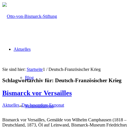
Aktuelles
Sie sind hier:
Startseite
1
/
Deutsch-Französischer Krieg
Blog
Schlagwortarchiv für:
Deutsch-Französischer Krieg
Bismarck vor Versailles
Aktuelles
,
Das besondere Exponat
Veranstaltungen
Bismarck vor Versailles, Gemälde von Wilhelm Camphausen (1818 –
Deutschland, 1873, Öl auf Leinwand, Bismarck-Museum Friedrichsruh