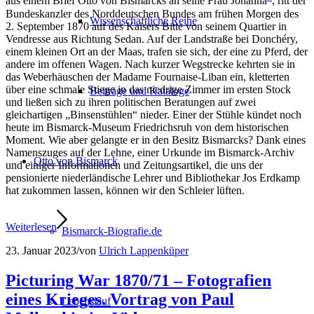
aus einem Brief Otto von Bismarcks an seine Frau Johanna
, ritt der
Bundeskanzler des Norddeutschen Bundes am frühen Morgen des
Wissenschaftliche Reihe
2. September 1870 auf des Kaisers Bitte von seinem Quartier in
Vendresse aus Richtung Sedan. Auf der Landstraße bei Donchéry,
einem kleinen Ort an der Maas, trafen sie sich, der eine zu Pferd, der
andere im offenen Wagen. Nach kurzer Wegstrecke kehrten sie in
das Weberhäuschen der Madame Fournaise-Liban ein, kletterten
über eine schmale Stiege in das niedrige Zimmer im ersten Stock
Beiträge und Kataloge
und ließen sich zu ihren politischen Beratungen auf zwei
gleichartigen „Binsenstühlen“ nieder. Einer der Stühle kündet noch
heute im Bismarck-Museum Friedrichsruh von dem historischen
Moment. Wie aber gelangte er in den Besitz Bismarcks? Dank eines
Namenszuges auf der Lehne, einer Urkunde im Bismarck-Archiv
Otto von Bismarck
und einiger Informationen und Zeitungsartikel, die uns der
pensionierte niederländische Lehrer und Bibliothekar Jos Erdkamp
hat zukommen lassen, können wir den Schleier lüften.
Weiterlesen
Bismarck-Biografie.de
23. Januar 2023
/
von
Ulrich Lappenküper
Picturing War 1870/71 – Fotografien
eines Krieges. Vortrag von Paul
Lebenslauf