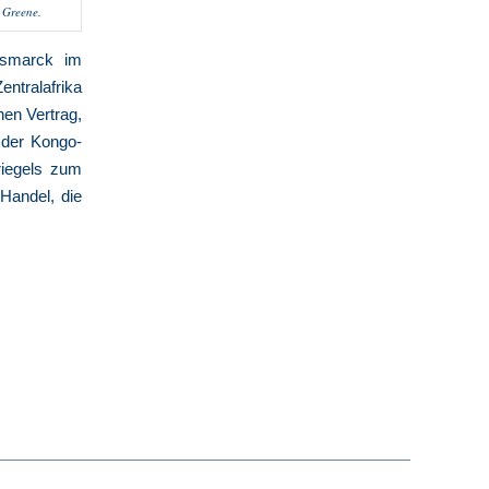
 Greene.
Bismarck im
entralafrika
nen Vertrag,
 der Kongo-
riegels zum
 Handel, die