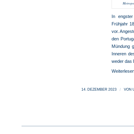
Metropo
In engster
Frühjahr 18
vor. Angest
den Portug
Mündung ge
Inneren des
weder das 
Weiterlese
14. DEZEMBER 2023
/
VON