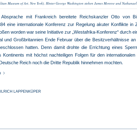
litan Museum of Art, New York). Hinter George Washington stehen James Monroe und Nathanael
 Absprache mit Frankreich bereitete Reichskanzler Otto von 
84 eine internationale Konferenz zur Regelung akuter Konflikte in Z
oßen worden war seine Initiative zur „Westafrika-Konferenz“ durch ei
al und Großbritannien Ende Februar über die Besitzverhältnisse an
schlossen hatten. Denn damit drohte die Errichtung eines Sperr
 Kontinents mit höchst nachteiligen Folgen für den internationalen
Deutsche Reich noch die Dritte Republik hinnehmen mochten.
n
ULRICH LAPPENKÜPER