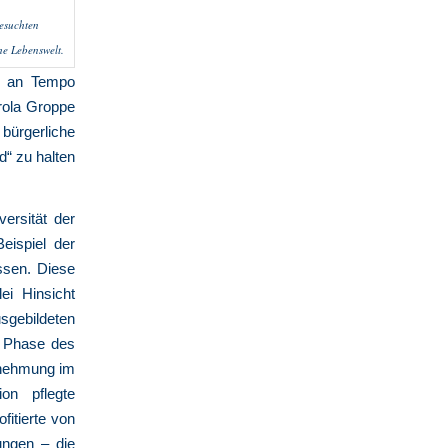
besuchten
he Lebenswelt.
ur an Tempo
rola Groppe
 bürgerliche
d“ zu halten
versität der
eispiel der
ssen. Diese
ei Hinsicht
sgebildeten
n Phase des
hrnehmung im
on pflegte
itierte von
tungen – die