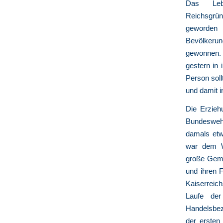
Das Le
Reichsgr
geworde
Bevölkerun
gewonnen. 
gestern in 
Person soll
und damit in
Die Erziehu
Bundeswehr
damals etw
war dem Wi
große Geme
und ihren 
Kaiserreich
Laufe der
Handelsbez
der ersten 