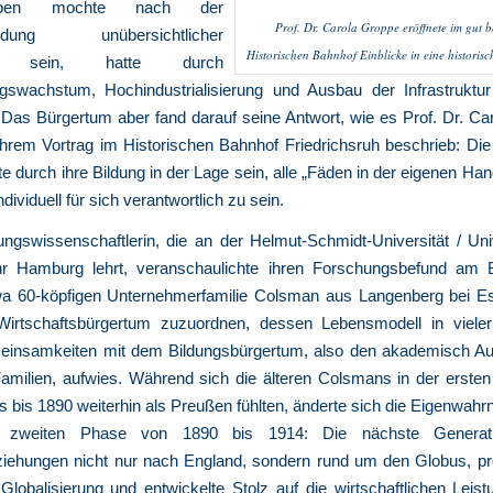
ben mochte nach der
Prof. Dr. Carola Groppe eröffnete im gut 
ündung unübersichtlicher
Historischen Bahnhof Einblicke in eine historisc
n sein, hatte durch
gswachstum, Hochindustrialisierung und Ausbau der Infrastrukt
Das Bürgertum aber fand darauf seine Antwort, wie es Prof. Dr. Ca
ihrem Vortrag im Historischen Bahnhof Friedrichsruh beschrieb: Die
te durch ihre Bildung in der Lage sein, alle „Fäden in der eigenen Han
dividuell für sich verantwortlich zu sein.
ngswissenschaftlerin, die an der Helmut-Schmidt-Universität / Uni
 Hamburg lehrt, veranschaulichte ihren Forschungsbefund am B
a 60-köpfigen Unternehmerfamilie Colsman aus Langenberg bei E
rtschaftsbürgertum zuzuordnen, dessen Lebensmodell in vielerl
insamkeiten mit dem Bildungsbürgertum, also den akademisch Au
Familien, aufwies. Während sich die älteren Colsmans in der erste
s bis 1890 weiterhin als Preußen fühlten, änderte sich die Eigenwa
 zweiten Phase von 1890 bis 1914: Die nächste Generati
iehungen nicht nur nach England, sondern rund um den Globus, prof
Globalisierung und entwickelte Stolz auf die wirtschaftlichen Leis