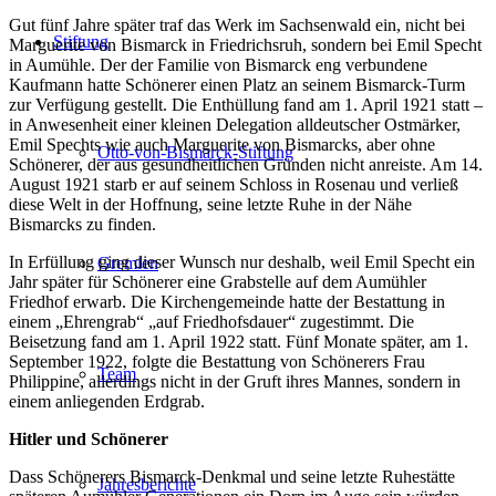
Gut fünf Jahre später traf das Werk im Sachsenwald ein, nicht bei
Stiftung
Marguerite von Bismarck in Friedrichsruh, sondern bei Emil Specht
in Aumühle. Der der Familie von Bismarck eng verbundene
Kaufmann hatte Schönerer einen Platz an seinem Bismarck-Turm
zur Verfügung gestellt. Die Enthüllung fand am 1. April 1921 statt –
in Anwesenheit einer kleinen Delegation alldeutscher Ostmärker,
Emil Spechts wie auch Marguerite von Bismarcks, aber ohne
Otto-von-Bismarck-Stiftung
Schönerer, der aus gesundheitlichen Gründen nicht anreiste. Am 14.
August 1921 starb er auf seinem Schloss in Rosenau und verließ
diese Welt in der Hoffnung, seine letzte Ruhe in der Nähe
Bismarcks zu finden.
In Erfüllung ging dieser Wunsch nur deshalb, weil Emil Specht ein
Gremien
Jahr später für Schönerer eine Grabstelle auf dem Aumühler
Friedhof erwarb. Die Kirchengemeinde hatte der Bestattung in
einem „Ehrengrab“ „auf Friedhofsdauer“ zugestimmt. Die
Beisetzung fand am 1. April 1922 statt. Fünf Monate später, am 1.
September 1922, folgte die Bestattung von Schönerers Frau
Team
Philippine, allerdings nicht in der Gruft ihres Mannes, sondern in
einem anliegenden Erdgrab.
Hitler und Schönerer
Dass Schönerers Bismarck-Denkmal und seine letzte Ruhestätte
Jahresberichte