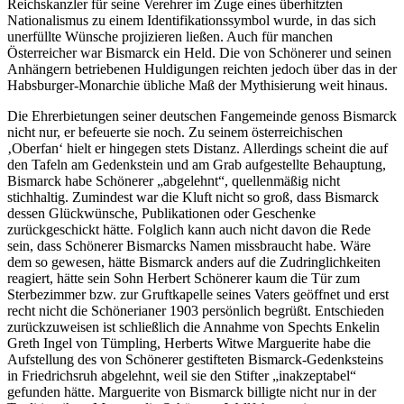
Reichskanzler für seine Verehrer im Zuge eines überhitzten
Nationalismus zu einem Identifikationssymbol wurde, in das sich
unerfüllte Wünsche projizieren ließen. Auch für manchen
Österreicher war Bismarck ein Held. Die von Schönerer und seinen
Anhängern betriebenen Huldigungen reichten jedoch über das in der
Habsburger-Monarchie übliche Maß der Mythisierung weit hinaus.
Die Ehrerbietungen seiner deutschen Fangemeinde genoss Bismarck
nicht nur, er befeuerte sie noch. Zu seinem österreichischen
‚Oberfan‘ hielt er hingegen stets Distanz. Allerdings scheint die auf
den Tafeln am Gedenkstein und am Grab aufgestellte Behauptung,
Bismarck habe Schönerer „abgelehnt“, quellenmäßig nicht
stichhaltig. Zumindest war die Kluft nicht so groß, dass Bismarck
dessen Glückwünsche, Publikationen oder Geschenke
zurückgeschickt hätte. Folglich kann auch nicht davon die Rede
sein, dass Schönerer Bismarcks Namen missbraucht habe. Wäre
dem so gewesen, hätte Bismarck anders auf die Zudringlichkeiten
reagiert, hätte sein Sohn Herbert Schönerer kaum die Tür zum
Sterbezimmer bzw. zur Gruftkapelle seines Vaters geöffnet und erst
recht nicht die Schönerianer 1903 persönlich begrüßt. Entschieden
zurückzuweisen ist schließlich die Annahme von Spechts Enkelin
Greth Ingel von Tümpling, Herberts Witwe Marguerite habe die
Aufstellung des von Schönerer gestifteten Bismarck-Gedenksteins
in Friedrichsruh abgelehnt, weil sie den Stifter „inakzeptabel“
gefunden hätte. Marguerite von Bismarck billigte nicht nur in der