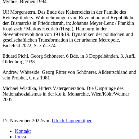
Mythos, Bremen 1994
Ulf Morgenstern, Das Ende des Kaiserreichs in der Familie des
Reichsgründers. Wahrnehmungen von Revolution und Republik bei
den Bismarcks in Friedrichsruh, in: Johanna Meyer-Lenz / Franklin
Kopitzsch / Markus Hedrich (Hrsg.), Hamburg in der
Novemberrevolution von 1918/19. Dynamiken der politischen und
gesellschaftlichen Transformation in der urbanen Metropole,
Bielefeld 2022, S. 355-374
Eduard Pichl, Georg Schönerer, 6 Bde. in 3 Doppelbänden, 3. Aufl.,
Oldenburg 1938
Andrew Whiteside, Georg Ritter von Schönerer. Alldeutschland und
sein Prophet, Graz 1981
Michael Wladika, Hitlers Vätergeneration. Die Ursprünge des
Nationalsozialismus in der k.u.k. Monarchie, Wien/Köln/Weimar
2005
15. November 2022
/
von
Ulrich Lappenküper
Kontakt
Presse