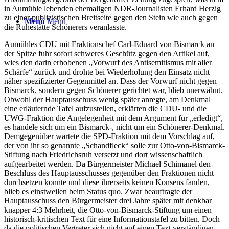
in Aumühle lebenden ehemaligen NDR-Journalisten Erhard Herzig
zu einer publizistischen Breitseite gegen den Stein wie auch gegen
Menü
Menü
die Ruhestätte Schönerers veranlasste.
Aumühles CDU mit Fraktionschef Carl-Eduard von Bismarck an
der Spitze fuhr sofort schweres Geschütz gegen den Artikel auf,
wies den darin erhobenen „Vorwurf des Antisemitismus mit aller
Schärfe“ zurück und drohte bei Wiederholung den Einsatz nicht
näher spezifizierter Gegenmittel an. Dass der Vorwurf nicht gegen
Bismarck, sondern gegen Schönerer gerichtet war, blieb unerwähnt.
Obwohl der Hauptausschuss wenig später anregte, am Denkmal
eine erläuternde Tafel aufzustellen, erklärten die CDU- und die
UWG-Fraktion die Angelegenheit mit dem Argument für „erledigt“,
es handele sich um ein Bismarck-, nicht um ein Schönerer-Denkmal.
Demgegenüber wartete die SPD-Fraktion mit dem Vorschlag auf,
der von ihr so genannte „Schandfleck“ solle zur Otto-von-Bismarck-
Stiftung nach Friedrichsruh versetzt und dort wissenschaftlich
aufgearbeitet werden. Da Bürgermeister Michael Schimanel den
Beschluss des Hauptausschusses gegenüber den Fraktionen nicht
durchsetzen konnte und diese ihrerseits keinen Konsens fanden,
blieb es einstweilen beim Status quo. Zwar beauftragte der
Hauptausschuss den Bürgermeister drei Jahre später mit denkbar
knapper 4:3 Mehrheit, die Otto-von-Bismarck-Stiftung um einen
historisch-kritischen Text für eine Informationstafel zu bitten. Doch
da die politischen Vertreter sich nicht auf einen Text verständigen