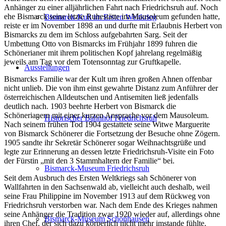
Anhänger zu einer alljährlichen Fahrt nach Friedrichsruh auf. Noch
ehe Bismarck seine letzte Ruhestätte im Mausoleum gefunden hatte,
Bismarck-Kult im Ersten Weltkrieg
reiste er im November 1898 an und durfte mit Erlaubnis Herbert von
Bismarcks zu dem im Schloss aufgebahrten Sarg. Seit der
Umbettung Otto von Bismarcks im Frühjahr 1899 fuhren die
Schönerianer mit ihrem politischen Kopf jahrelang regelmäßig
jeweils am Tag vor dem Totensonntag zur Gruftkapelle.
Ausstellungen
Bismarcks Familie war der Kult um ihren großen Ahnen offenbar
nicht unlieb. Die von ihm einst gewahrte Distanz zum Anführer der
österreichischen Alldeutschen und Antisemiten ließ jedenfalls
deutlich nach. 1903 beehrte Herbert von Bismarck die
Schönerianern mit einer kurzen Ansprache vor dem Mausoleum.
Historischer Bahnhof Friedrichsruh
Nach seinem frühen Tod 1904 gestattete seine Witwe Marguerite
von Bismarck Schönerer die Fortsetzung der Besuche ohne Zögern.
1905 sandte ihr Sekretär Schönerer sogar Weihnachtsgrüße und
legte zur Erinnerung an dessen letzte Friedrichsruh-Visite ein Foto
der Fürstin „mit den 3 Stammhaltern der Familie“ bei.
Bismarck-Museum Friedrichsruh
Seit dem Ausbruch des Ersten Weltkriegs sah Schönerer von
Wallfahrten in den Sachsenwald ab, vielleicht auch deshalb, weil
seine Frau Philippine im November 1913 auf dem Rückweg von
Friedrichsruh verstorben war. Nach dem Ende des Krieges nahmen
seine Anhänger die Tradition zwar 1920 wieder auf, allerdings ohne
Bismarck-Museum Schönhausen
ihren Chef, der sich dazu körperlich nicht mehr imstande fühlte.