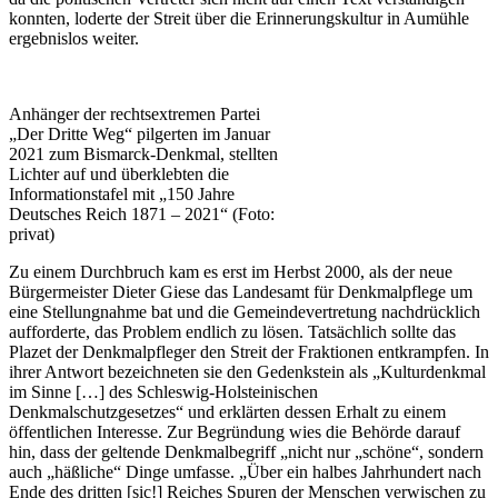
konnten, loderte der Streit über die Erinnerungskultur in Aumühle
ergebnislos weiter.
Anhänger der rechtsextremen Partei
„Der Dritte Weg“ pilgerten im Januar
2021 zum Bismarck-Denkmal, stellten
Lichter auf und überklebten die
Informationstafel mit „150 Jahre
Deutsches Reich 1871 – 2021“ (Foto:
privat)
Zu einem Durchbruch kam es erst im Herbst 2000, als der neue
Bürgermeister Dieter Giese das Landesamt für Denkmalpflege um
eine Stellungnahme bat und die Gemeindevertretung nachdrücklich
aufforderte, das Problem endlich zu lösen. Tatsächlich sollte das
Plazet der Denkmalpfleger den Streit der Fraktionen entkrampfen. In
ihrer Antwort bezeichneten sie den Gedenkstein als „Kulturdenkmal
im Sinne […] des Schleswig-Holsteinischen
Denkmalschutzgesetzes“ und erklärten dessen Erhalt zu einem
öffentlichen Interesse. Zur Begründung wies die Behörde darauf
hin, dass der geltende Denkmalbegriff „nicht nur „schöne“, sondern
auch „häßliche“ Dinge umfasse. „Über ein halbes Jahrhundert nach
Ende des dritten [sic!] Reiches Spuren der Menschen verwischen zu