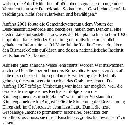
wollen, die Adolf Hitler beeinflußt haben, signalisiert mangelndes
Vertrauen in unsere Demokratie. So kann man Geschichte allenfalls
verdrängen, nicht aber aufarbeiten und bewältigen.“
Anfang 2001 folgte die Gemeindevertretung dem Votum der
Denkmalschutzbehörde und beschloss, neben dem Denkmal eine
Gedenktafel aufzustellen, so wie es der Hauptausschuss schon 1996
empfohlen hatte. Mit der Errichtung der optisch betont schlicht
gehaltenen Informationstafel Mitte Juli hoffte die Gemeinde, über
den Bismarck-Stein aufklären und dessen nationalistische Inschrift
„entschärfen“ zu können.
Auf eine ganz ähnliche Weise ‚entschärft‘ worden war inzwischen
auch die Debatte über Schönerers Ruhestätte. Einen ersten Anstoß
hatte dazu eine seit Jahren geplante Erweiterung des Friedhofs
geboten, die es notwendig machte, das Grab umzulegen. Die
Anfang 1997 erfolgte Umbettung war indes nur möglich, weil die
Grabstätte mangels eines Rechtsnachfolgers „an die
Kirchengemeinde zurückgefallen“ war und der Vorstand der
Kirchengemeinde im August 1996 die Streichung der Bezeichnung
Ehrengrab im Grabregister veranlasst hatte. Damit die neue
Grabanlage „nicht so prominent“ erscheine, beschloss der
Friedhofsausschuss, sie durch Büsche etc. „optisch einwachsen“ zu
lassen.