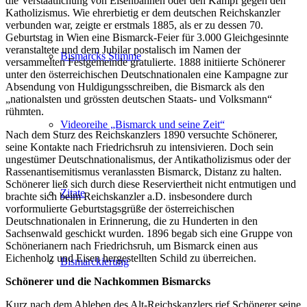
die Verstaatlichung von Eisenbahnen oder den Kampf gegen den
Katholizismus. Wie ehrerbietig er dem deutschen Reichskanzler
verbunden war, zeigte er erstmals 1885, als er zu dessen 70.
Geburtstag in Wien eine Bismarck-Feier für 3.000 Gleichgesinnte
veranstaltete und dem Jubilar postalisch im Namen der
Bismarcks Stimme
versammelten Festgemeinde gratulierte. 1888 initiierte Schönerer
unter den österreichischen Deutschnationalen eine Kampagne zur
Absendung von Huldigungsschreiben, die Bismarck als den
„nationalsten und grössten deutschen Staats- und Volksmann“
rühmten.
Videoreihe „Bismarck und seine Zeit“
Nach dem Sturz des Reichskanzlers 1890 versuchte Schönerer,
seine Kontakte nach Friedrichsruh zu intensivieren. Doch sein
ungestümer Deutschnationalismus, der Antikatholizismus oder der
Rassenantisemitismus veranlassten Bismarck, Distanz zu halten.
Schönerer ließ sich durch diese Reserviertheit nicht entmutigen und
Zitate
brachte sich beim Reichskanzler a.D. insbesondere durch
vorformulierte Geburtstagsgrüße der österreichischen
Deutschnationalen in Erinnerung, die zu Hunderten in den
Sachsenwald geschickt wurden. 1896 begab sich eine Gruppe von
Schönerianern nach Friedrichsruh, um Bismarck einen aus
Eichenholz und Eisen hergestellten Schild zu überreichen.
Bismarckierung
Schönerer und die Nachkommen Bismarcks
Kurz nach dem Ableben des Alt-Reichskanzlers rief Schönerer seine