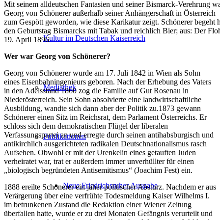
Mit seinem alldeutschen Fantasien und seiner Bismarck-Verehrung w
Georg von Schönerer außerhalb seiner Anhängerschaft in Österreich
zum Gespött geworden, wie diese Karikatur zeigt. Schönerer begeht h
den Geburtstag Bismarcks mit Tabak und reichlich Bier; aus: Der Flo
Kultur im Deutschen Kaiserreich
19. April 1896
Wer war Georg von Schönerer?
Georg von Schönerer wurde am 17. Juli 1842 in Wien als Sohn
eines Eisenbahningenieurs geboren. Nach der Erhebung des Vaters
Mediathek
in den Adelsstand 1860 zog die Familie auf Gut Rosenau in
Niederösterreich. Sein Sohn absolvierte eine landwirtschaftliche
Ausbildung, wandte sich dann aber der Politik zu.1873 gewann
Schönerer einen Sitz im Reichsrat, dem Parlament Österreichs. Er
schloss sich dem demokratischen Flügel der liberalen
Verfassungspartei an und erregte durch seinen antihabsburgisch und
Publikationen
antikirchlich ausgerichteten radikalen Deutschnationalismus rasch
Aufsehen. Obwohl er mit der Urenkelin eines getauften Juden
verheiratet war, trat er außerdem immer unverhüllter für einen
„biologisch begründeten Antisemitismus“ (Joachim Fest) ein.
Neue Friedrichsruher Ausgabe
1888 ereilte Schönerer ein jäher politischer Absturz. Nachdem er aus
Verärgerung über eine verfrühte Todesmeldung Kaiser Wilhelms I.
im betrunkenen Zustand die Redaktion einer Wiener Zeitung
überfallen hatte, wurde er zu drei Monaten Gefängnis verurteilt und