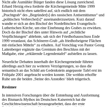
Nicht alle Aumühler Bürger fanden diese Lösung zureichend.
Erhard Herzig etwa forderte die Kirchengemeinde Mitte 1999
historisch nicht eben sattelfest auf, sich endlich mit dem
„Prachtgrab“ des „Begründer[s] des rassischen Antisemitismus“ und
„politischen Verbrecher[s]“ auseinanderzusetzen. Kurz darauf
wandte er sich an den Bischof der Nordelbischen Evangelisch-
Lutherischen Kirche, um eine Einebnung des Grabes zu erwirken.
Doch da der Bischof dies unter Hinweis auf „rechtliche
Verpflichtungen“ ablehnte, sah sich der Friedhofsausschuss Ende
1999 veranlasst, das Schönerer-Grab „als friedhofseigene Flächen
mit einfachen Mitteln“ zu erhalten. Auf Vorschlag von Pastor Georg
Laitenberger ergänzte das Gremium den Beschluss mit der
Maßgabe, eine „erklärende Legendentafel“ aufstellen zu lassen.
Neuerliche Debatten innerhalb der Kirchengemeinde führten
allerdings auch hier zu weiteren Verzögerungen, so dass die
semantisch an das Schild am Gedenkstein angepasste Tafel erst im
Frühjahr 2001 angebracht werden konnte. Die weithin erhoffte
Ruhe um die beiden ‚Steine des Anstoßes‘ blieb trügerisch.
Resümee
In intensiven Forschungen über die Entstehung und Ausformung
des Bismarck-Mythos im Deutschen Kaiserreich hat die
Geschichtswissenschaft herausgearbeitet, dass der erste