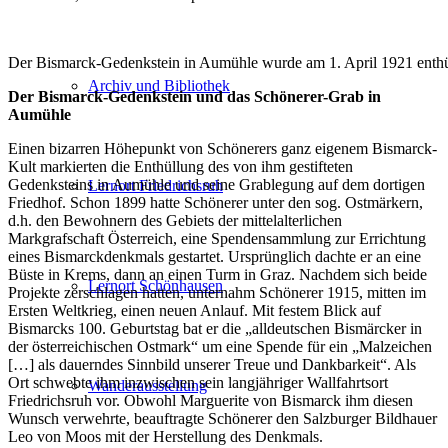
Der Bismarck-Gedenkstein in Aumühle wurde am 1. April 1921 enthü
Archiv und Bibliothek
Der Bismarck-Gedenkstein und das Schönerer-Grab in
Aumühle
Einen bizarren Höhepunkt von Schönerers ganz eigenem Bismarck-
Kult markierten die Enthüllung des von ihm gestifteten
Gedenksteins in Aumühle und seine Grablegung auf dem dortigen
Lernort Friedrichsruh
Friedhof. Schon 1899 hatte Schönerer unter den sog. Ostmärkern,
d.h. den Bewohnern des Gebiets der mittelalterlichen
Markgrafschaft Österreich, eine Spendensammlung zur Errichtung
eines Bismarckdenkmals gestartet. Ursprünglich dachte er an eine
Büste in Krems, dann an einen Turm in Graz. Nachdem sich beide
Lernort Schönhausen
Projekte zerschlagen hatten, unternahm Schönerer 1915, mitten im
Ersten Weltkrieg, einen neuen Anlauf. Mit festem Blick auf
Bismarcks 100. Geburtstag bat er die „alldeutschen Bismärcker in
der österreichischen Ostmark“ um eine Spende für ein „Malzeichen
[…] als dauerndes Sinnbild unserer Treue und Dankbarkeit“. Als
Ort schwebte ihm inzwischen sein langjähriger Wallfahrtsort
Wanderausstellung
Friedrichsruh vor. Obwohl Marguerite von Bismarck ihm diesen
Wunsch verwehrte, beauftragte Schönerer den Salzburger Bildhauer
Leo von Moos mit der Herstellung des Denkmals.