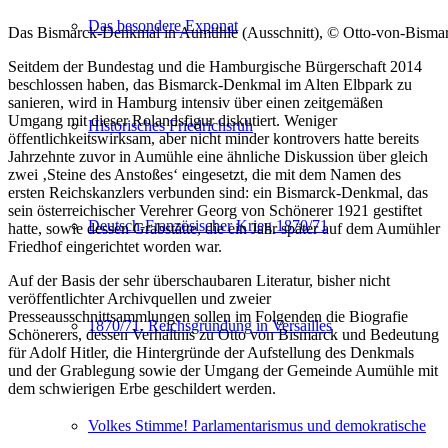
Das besondere Exponat
Das Bismarck-Denkmal in Aumühle (Ausschnitt), © Otto-von-Bismar
Seitdem der Bundestag und die Hamburgische Bürgerschaft 2014
beschlossen haben, das Bismarck-Denkmal im Alten Elbpark zu
sanieren, wird in Hamburg intensiv über einen zeitgemäßen
Umgang mit dieser Rolandsfigur diskutiert. Weniger
Historisches Friedrichsruh
öffentlichkeitswirksam, aber nicht minder kontrovers hatte bereits
Jahrzehnte zuvor in Aumühle eine ähnliche Diskussion über gleich
zwei ‚Steine des Anstoßes‘ eingesetzt, die mit dem Namen des
ersten Reichskanzlers verbunden sind: ein Bismarck-Denkmal, das
sein österreichischer Verehrer Georg von Schönerer 1921 gestiftet
Deutsch-Französischer Krieg 1870/71
hatte, sowie dessen Grabstätte, die ein Jahr später auf dem Aumühler
Friedhof eingerichtet worden war.
Auf der Basis der sehr überschaubaren Literatur, bisher nicht
veröffentlichter Archivquellen und zweier
Presseausschnittsammlungen sollen im Folgenden die Biografie
1870/71. Reichsgründung in Versailles
Schönerers, dessen Verhältnis zu Otto von Bismarck und Bedeutung
für Adolf Hitler, die Hintergründe der Aufstellung des Denkmals
und der Grablegung sowie der Umgang der Gemeinde Aumühle mit
dem schwierigen Erbe geschildert werden.
Volkes Stimme! Parlamentarismus und demokratische