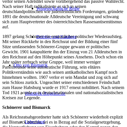
verlor seinen Adelstitel sowie vorübergehend das passive Wahlrecht.
Nach seiner Haft radikalisierte er sich in seinen
Wissenschaftliche Reihe
deutschlandpolitischen wie judenfeindlichen Forderungen, gründete
1891 die deutschnationale Alldeutsche Vereinigung und schwang
sich zum Hauptvertreter des österreichischen Rassenantisemitismus
auf.
1897 gelang Schönerer ein erstaunlicher politischer Wiederaufstieg.
Beiträge und Kataloge
Mit seiner Rückkehr in den Reichsrat und der Bildung einer fünf
Sitze umfassenden Schönerer-Gruppe gewann er politisches
Gewicht. 1901 katapultierte ihn der Einzug von 21 Alldeutschen in
den Reichsrat auf den Höhepunkt seines Ansehens. Doch schon ein
Jahr später zerbrach seine Gruppe, weil immer weniger
Otto von Bismarck
Parteifreunde seine autokratische Führung, sein elitäres
Politikverständnis wie auch seinen antikatholischen Kampf noch
hinnehmen wollten. 1907 verlor er sein Mandat und zog sich auf
sein Schloss zurück. Ungeachtet seiner entschiedenen Feindschaft
zum Hause Habsburg wurde er 1917 erneut nobilitiert. Nach seinem
Tod 1921 wurde er in deutschnationalen und nationalsozialistischen
Bismarck-Biografie.de
Kreisen zur Legende.
Schönerer und Bismarck
Als Reichsratsabgeordneter hatte sich Schönerer wiederholt explizit
Lebenslauf
auf Bismarck berufen, sei es in Bezug auf die Sozialgesetzgebung,