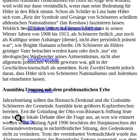
späteren Aumühler Generationen ein Dorn im Auge sein würden,
wird wohl nur dann verständlich, wenn man seine Bedeutung für
Hitler in den Blick nimmt. Schon als Schüler in Linz hatte Hitler
sich vom „Reiz der Symbole und Gesänge von Schönerers schrillem
alldeutschen Nationalismus“ (Ian Kershaw) faszinieren lassen.
25 Jahre Otto-von-Bismarck-Stiftung
Wirklich beeinflussen sollten ihn dessen Ideen dann in seinen
Wiener Jahren von 1908 bis 1913, als Schönerer freilich „nur noch
als Kultfigur seiner Anhänger [diente], nicht aber persönlich präsent
war“, wie Brigitte Hamann schreibt. Ob Schönerer als Hitlers
geistiger Vater betrachtet werden kann oder doch ‚nur‘ ein
ideologischer Wegbereiter seines Antisemitismus, nicht aber
Stellenangebote
allgemein politisches Vorbild gewesen war, gilt in der
Geschichtswissenschaft als umstritten. Kein Zweifel besteht jedoch
daran, dass Hitler sich von Schönerers Nationalismus und Judenhass
hat einnehmen lassen.
Aumühles Umgang mit dem problematischen Erbe
Förderverein
Jahrzehntelang sollten das Bismarck-Denkmal und die Grabstätte
Schönerers der Gemeinde Aumühle kein größeres Kopfzerbrechen
bereiten. Erst die Gründung der Otto-von-Bismarck-Stiftung löste
eine heftige lokale Debatte über die Frage aus, an wen wie erinnert
Suche
werden sollte. Anfang April 1996 beschloss der Hauptausschuss der
Gemeindevertretung in nichtöffentlicher Sitzung, den Gedenkstein
nicht zu verändern. Trotz der vereinbarten Vertraulichkeit wurde das
Abstimmungsergebnis der Bergedorfer Zeitung zugespielt, was dem