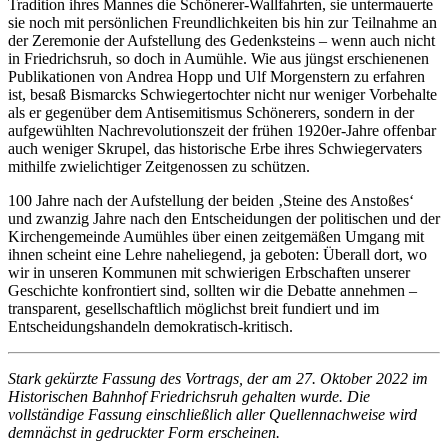
Tradition ihres Mannes die Schönerer-Wallfahrten, sie untermauerte
sie noch mit persönlichen Freundlichkeiten bis hin zur Teilnahme an
der Zeremonie der Aufstellung des Gedenksteins – wenn auch nicht
in Friedrichsruh, so doch in Aumühle. Wie aus jüngst erschienenen
Publikationen von Andrea Hopp und Ulf Morgenstern zu erfahren
ist, besaß Bismarcks Schwiegertochter nicht nur weniger Vorbehalte
als er gegenüber dem Antisemitismus Schönerers, sondern in der
aufgewühlten Nachrevolutionszeit der frühen 1920er-Jahre offenbar
auch weniger Skrupel, das historische Erbe ihres Schwiegervaters
mithilfe zwielichtiger Zeitgenossen zu schützen.
100 Jahre nach der Aufstellung der beiden ‚Steine des Anstoßes‘
und zwanzig Jahre nach den Entscheidungen der politischen und der
Kirchengemeinde Aumühles über einen zeitgemäßen Umgang mit
ihnen scheint eine Lehre naheliegend, ja geboten: Überall dort, wo
wir in unseren Kommunen mit schwierigen Erbschaften unserer
Geschichte konfrontiert sind, sollten wir die Debatte annehmen –
transparent, gesellschaftlich möglichst breit fundiert und im
Entscheidungshandeln demokratisch-kritisch.
Stark gekürzte Fassung des Vortrags, der am 27. Oktober 2022 im
Historischen Bahnhof Friedrichsruh gehalten wurde. Die
vollständige Fassung einschließlich aller Quellennachweise wird
demnächst in gedruckter Form erscheinen.