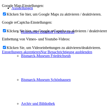
Google Map-Einstellungen:
Ausstellungen
Klicken Sie hier, um Google Maps zu aktivieren / deaktivieren.
Google reCaptcha-Einstellungen:
Klicken Sie hier, um Google reCaptcha zu aktivieren / deaktivieren
Historischer Bahnhof Friedrichsruh
Einbettung von Vimeo- und Youtube-Videos:
Klicken Sie, um Videoeinbettungen zu aktivieren/deaktivieren.
Einstellungen akzeptieren
Nur Benachrichtigung ausblenden
Bismarck-Museum Friedrichsruh
Bismarck-Museum Schönhausen
Archiv und Bibliothek