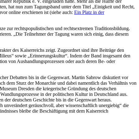
rer Republik e. V. eingeladen hatte. Mehr als die Hälfte der
hten, hat nun zum Tagungsband unter dem Titel „Einigkeit und Recht,
uvor online erschienen ist (siehe auch:
Ein Platz in der
e zur rechtspopulistischen und rechtsextremen Traditionsbildung.
grieren. „Die Teilnehmer der Tagung waren sich einig, dass diesem
kter des Kaiserreichs zeigt. Zugeordnet sind ihre Beiträge den
 Milieus“ sowie „Erinnerungskultur“. Indem der Band insgesamt den
olution von Aushandlungsprozessen oder auch deren Be- oder
scher Debatten bis in die Gegenwart. Martin Sabrow diskutiert vor
ch dem Sturz der Monarchie und dabei namentlich das Verhältnis von
n Museum Dresden die kriegerische Gründung des deutschen
 Wandlungsprozesse in der politischen Kultur in Deutschland aus.
n der deutschen Geschichte bis in die Gegenwart heraus.
ch unverändert geräuschvoll, aber wissenschaftlich unergiebig“ die
tändnisses bleibe die Beschäftigung mit dem Kaiserreich