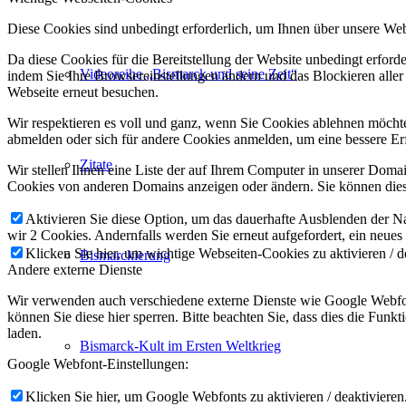
Diese Cookies sind unbedingt erforderlich, um Ihnen über unsere Webs
Da diese Cookies für die Bereitstellung der Website unbedingt erford
Videoreihe „Bismarck und seine Zeit“
indem Sie Ihre Browsereinstellungen ändern und das Blockieren aller
Webseite erneut besuchen.
Wir respektieren es voll und ganz, wenn Sie Cookies ablehnen möchten
abmelden oder sich für andere Cookies anmelden, um eine bessere Erf
Zitate
Wir stellen Ihnen eine Liste der auf Ihrem Computer in unserer Dom
Cookies von anderen Domains anzeigen oder ändern. Sie können diese
Aktivieren Sie diese Option, um das dauerhafte Ausblenden der Nac
wir 2 Cookies. Andernfalls werden Sie erneut aufgefordert, ein neues
Klicken Sie hier, um wichtige Webseiten-Cookies zu aktivieren / d
Bismarckierung
Andere externe Dienste
Wir verwenden auch verschiedene externe Dienste wie Google Webfon
können Sie diese hier sperren. Bitte beachten Sie, dass dies die Fun
laden.
Bismarck-Kult im Ersten Weltkrieg
Google Webfont-Einstellungen:
Klicken Sie hier, um Google Webfonts zu aktivieren / deaktivieren