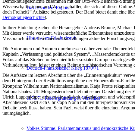
Demokratiegeschichte zusammen mit der Otto-von-Bismarck-Stiftung, d
Wissenschaftlerinnen und Wissenschaftler, die sich auf dieser Onlin
Das besondere Exponat
doch Freiheit?“ Aufsätze beigesteuert. Der Band bietet damit eine übe
Demokratiegeschichte
).
In ihrer Einleitung ziehen die Herausgeber Andreas Braune, Michael
Mit dieser werde versucht, wissenschaftliche Erkenntnisse umzudeuten
Historisches Friedrichsruh
Missbrauch mit differenzierten Darstellungen aktueller Forschungserge
Die Autorinnen und Autoren durchmessen daher zentrale Themenfelder,
Kapiteln „Verfassung und politisches System“, „Massendemokratie und
Fokus auf das Streben unterschiedlicher sozialer Gruppen nach gesel
Verhinderung legt, leistet er einen Beitrag zur historischen Verortun
Deutsch-Französischer Krieg 1870/71
Die Aufsätze im letzten Abschnitt über die „Erinnerungskultur“ verwe
dem Hintergrund der Restitutionsansprüche der Hohenzollern-Famili
Kronprinz Wilhelm zum Nationalsozialismus. Katja Protte rekapitulie
Nationalstaates. Ulf Morgenstern leuchtet mit seiner Darstellung der
Ulrich Lappenküper arbeitet die politisch aufgeladenen und widersp
1870/71. Reichsgründung in Versailles
Abschließend setzt sich Christoph Nonn mit den Interpretationsmustern
Debatte beeinflusst haben. Sein Fazit weist über die einzelnen Argum
unumgänglich.
Volkes Stimme! Parlamentarismus und demokratische Kul