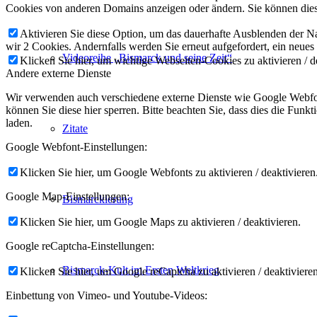
Cookies von anderen Domains anzeigen oder ändern. Sie können diese
Aktivieren Sie diese Option, um das dauerhafte Ausblenden der Nac
wir 2 Cookies. Andernfalls werden Sie erneut aufgefordert, ein neues
Videoreihe „Bismarck und seine Zeit“
Klicken Sie hier, um wichtige Webseiten-Cookies zu aktivieren / d
Andere externe Dienste
Wir verwenden auch verschiedene externe Dienste wie Google Webfon
können Sie diese hier sperren. Bitte beachten Sie, dass dies die Fun
laden.
Zitate
Google Webfont-Einstellungen:
Klicken Sie hier, um Google Webfonts zu aktivieren / deaktivieren
Google Map-Einstellungen:
Bismarckierung
Klicken Sie hier, um Google Maps zu aktivieren / deaktivieren.
Google reCaptcha-Einstellungen:
Bismarck-Kult im Ersten Weltkrieg
Klicken Sie hier, um Google reCaptcha zu aktivieren / deaktivieren
Einbettung von Vimeo- und Youtube-Videos: