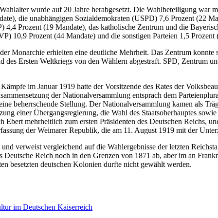
ahlalter wurde auf 20 Jahre herabgesetzt. Die Wahlbeteiligung war mi
ate), die unabhängigen Sozialdemokraten (USPD) 7,6 Prozent (22 Mand
P) 4,4 Prozent (19 Mandate), das katholische Zentrum und die Bayeris
VP) 10,9 Prozent (44 Mandate) und die sonstigen Parteien 1,5 Prozent 
 der Monarchie erhielten eine deutliche Mehrheit. Das Zentrum konnte 
nd des Ersten Weltkriegs von den Wählern abgestraft. SPD, Zentrum und
Kämpfe im Januar 1919 hatte der Vorsitzende des Rates der Volksbeau
sammensetzung der Nationalversammlung entsprach dem Parteienplural
 eine beherrschende Stellung. Der Nationalversammlung kamen als Träg
tzung einer Übergangsregierung, die Wahl des Staatsoberhauptes sowi
h Ebert mehrheitlich zum ersten Präsidenten des Deutschen Reichs, und
ung der Weimarer Republik, die am 11. August 1919 mit der Unterzei
n und verweist vergleichend auf die Wahlergebnisse der letzten Reichst
as Deutsche Reich noch in den Grenzen von 1871 ab, aber im an Frankr
ten besetzten deutschen Kolonien durfte nicht gewählt werden.
tur im Deutschen Kaiserreich