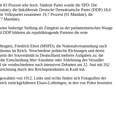
t 83 Prozent sehr hoch. Stärkste Partei wurde die SPD: Die
ate), die linksliberale Deutsche Demokratische Partei (DDP) 18,6
che Volkspartei zusammen 19,7 Prozent (91 Mandate), die
(7 Mandate).
seine bisherige Stellung als Zünglein an der parlamentarischen Waage
 DDP bildeten als republiktragende Parteien die erste
ftragten, Friedrich Ebert (MSPD), die Nationalversammlung nach
ismus im Reich. Verschiedene politische Richtungen und deren
erin der Souveränität in Deutschland mehrere Aufgaben zu: die
e die Entscheidung über Annahme oder Ablehnung des Versailler
 sie verabschiedeten nach intensiven Debatten am 22. Juni mit 262
chnung durch den Reichspräsidenten in Kraft trat.
agswahlen von 1912. Links und rechts finden sich Fotografien der
eich zurückgefallenen Elsass-Lothringen, in den von Polen besetzten