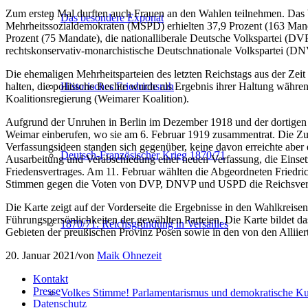
Zum ersten Mal durften auch Frauen an den Wahlen teilnehmen. Das W
Das besondere Exponat
Mehrheitssozialdemokraten (MSPD) erhielten 37,9 Prozent (163 Mand
Prozent (75 Mandate), die nationalliberale Deutsche Volkspartei (DV
rechtskonservativ-monarchistische Deutschnationale Volkspartei (DN
Die ehemaligen Mehrheitsparteien des letzten Reichstags aus der Zeit
halten, die politische Rechte wurde als Ergebnis ihrer Haltung währe
Historisches Friedrichsruh
Koalitionsregierung (Weimarer Koalition).
Aufgrund der Unruhen in Berlin im Dezember 1918 und der dortigen 
Weimar einberufen, wo sie am 6. Februar 1919 zusammentrat. Die Zu
Verfassungsideen standen sich gegenüber, keine davon erreichte aber
Deutsch-Französischer Krieg 1870/71
Ausarbeitung und Verabschiedung einer neuen Verfassung, die Einse
Friedensvertrages. Am 11. Februar wählten die Abgeordneten Friedric
Stimmen gegen die Voten von DVP, DNVP und USPD die Reichsverfass
Die Karte zeigt auf der Vorderseite die Ergebnisse in den Wahlkreise
Führungspersönlichkeiten der gewählten Parteien. Die Karte bildet d
1870/71. Reichsgründung in Versailles
Gebieten der preußischen Provinz Posen sowie in den von den Alliier
20. Januar 2021
/
von
Maik Ohnezeit
Kontakt
Presse
Volkes Stimme! Parlamentarismus und demokratische Kul
Datenschutz