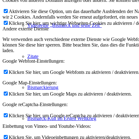
Cookies von anderen Domains anzeigen oder ändern. Sie können diese
Aktivieren Sie diese Option, um das dauerhafte Ausblenden der Nac
wir 2 Cookies. Andernfalls werden Sie erneut aufgefordert, ein neues
Klicken Sie hier, um wichtige Webseiten-Cookies zu aktivieren / d
Videoreihe „Bismarck und seine Zeit“
Andere externe Dienste
Wir verwenden auch verschiedene externe Dienste wie Google Webfon
können Sie diese hier sperren. Bitte beachten Sie, dass dies die Fun
laden.
Zitate
Google Webfont-Einstellungen:
Klicken Sie hier, um Google Webfonts zu aktivieren / deaktivieren
Google Map-Einstellungen:
Bismarckierung
Klicken Sie hier, um Google Maps zu aktivieren / deaktivieren.
Google reCaptcha-Einstellungen:
Klicken Sie hier, um Google reCaptcha zu aktivieren / deaktivieren
Bismarck-Kult im Ersten Weltkrieg
Einbettung von Vimeo- und Youtube-Videos:
Klicken Sie, um Videoeinbettungen zu aktivieren/deaktivieren.