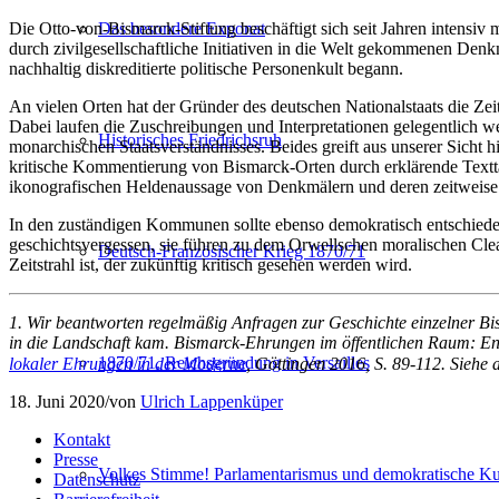
Das besondere Exponat
Die Otto-von-Bismarck-Stiftung beschäftigt sich seit Jahren intens
durch zivilgesellschaftliche Initiativen in die Welt gekommenen Denkm
nachhaltig diskreditierte politische Personenkult begann.
An vielen Orten hat der Gründer des deutschen Nationalstaats die Zeit
Dabei laufen die Zuschreibungen und Interpretationen gelegentlich wei
Historisches Friedrichsruh
monarchischen Staatsverständnisses. Beides greift aus unserer Sicht 
kritische Kommentierung von Bismarck-Orten durch erklärende Text
ikonografischen Heldenaussage von Denkmälern und deren zeitweise 
In den zuständigen Kommunen sollte ebenso demokratisch entschied
geschichtsvergessen, sie führen zu dem Orwellschen moralischen Clea
Deutsch-Französischer Krieg 1870/71
Zeitstrahl ist, der zukünftig kritisch gesehen werden wird.
1. Wir beantworten regelmäßig Anfragen zur Geschichte einzelner Bi
in die Landschaft kam. Bismarck-Ehrungen im öffentlichen Raum: Ent
1870/71. Reichsgründung in Versailles
lokaler Ehrungen in der Moderne
, Göttingen 2016, S. 89-112. Siehe
18. Juni 2020
/
von
Ulrich Lappenküper
Kontakt
Presse
Volkes Stimme! Parlamentarismus und demokratische Kul
Datenschutz