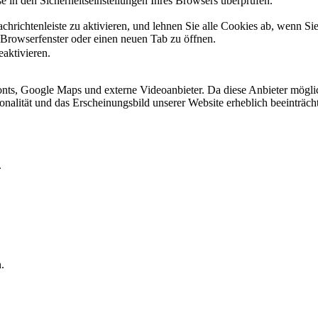
 in den Sicherheitseinstellungen Ihres Browsers überprüfen.
hrichtenleiste zu aktivieren, und lehnen Sie alle Cookies ab, wenn Si
 Browserfenster oder einen neuen Tab zu öffnen.
eaktivieren.
ts, Google Maps und externe Videoanbieter. Da diese Anbieter mögli
ktionalität und das Erscheinungsbild unserer Website erheblich beeintr
.
.