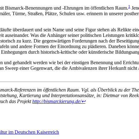
1
iv mit Bismarck-Benennungen und -Ehrungen im öffentlichen Raum.
Jene
äler, Türme, Straßen, Plätze, Schulen usw. erinnern in unserer posther
läufte überdauert und sein Name und seine Figur stehen als Relikte ein
t auseinander. Was die Anhänger seiner politischen Leistungen kritiklos
historisch zu kurz. Die gegenwärtigen Forderungen nach der Beseitigung
tafeln und andere Formen der Einordnung zu plädieren. Daneben könn
Einhegungen durch historisch-kritische oder künstlerische Bildungs
en und gehandelt werden wie bei der einstigen Benennung und Errich
n Sweep einer Gegenwart, die die Ambivalenzen ihrer Herkunft nicht au
smarck-Referenzen im öffentlichen Raum. Vgl. als Überblick zu der Th
stehung, Kartierung und Interpretationsansätze, in: Dietmar von Ree
 auch das Projekt
http://bismarckierung.de/
↩
tur im Deutschen Kaiserreich