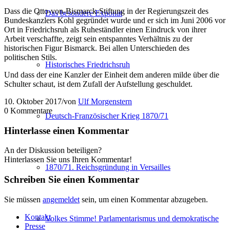
Dass die Otto-von-Bismarck-Stiftung in der Regierungszeit des
Das besondere Exponat
Bundeskanzlers Kohl gegründet wurde und er sich im Juni 2006 vor
Ort in Friedrichsruh als Ruheständler einen Eindruck von ihrer
Arbeit verschaffte, zeigt sein entspanntes Verhältnis zu der
historischen Figur Bismarck. Bei allen Unterschieden des
politischen Stils.
Historisches Friedrichsruh
Und dass der eine Kanzler der Einheit dem anderen milde über die
Schulter schaut, ist dem Zufall der Aufstellung geschuldet.
10. Oktober 2017
/
von
Ulf Morgenstern
0
Kommentare
Deutsch-Französischer Krieg 1870/71
Hinterlasse einen Kommentar
An der Diskussion beteiligen?
Hinterlassen Sie uns Ihren Kommentar!
1870/71. Reichsgründung in Versailles
Schreiben Sie einen Kommentar
Sie müssen
angemeldet
sein, um einen Kommentar abzugeben.
Kontakt
Volkes Stimme! Parlamentarismus und demokratische
Presse