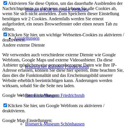
Aktivieren Sie diese Option, um das dauerhafte Ausblenden der
Nachrichtenleiste zu aktivieren, und lehnen Sie alle Cookies ab,
Bismarck-Kult im Ersten Weltkrieg
wenn Sie sich nicht anmelden. Zum Speichern dieser Einstellung
benötigen wir 2 Cookies. Andernfalls werden Sie erneut
aufgefordert, ein neues Browserfenster oder einen neuen Tab zu
öffnen.
Klicken Sie hier, um wichtige Webseiten-Cookies zu aktivieren /
Ausstellungen
deaktivieren.
Andere externe Dienste
Wir verwenden auch verschiedene externe Dienste wie Google
Webfonts, Google Maps und externe Videoanbieter. Da diese
Anbieter möglicherweise personenbezogene Daten wie Ihre IP-
Historischer Bahnhof Friedrichsruh
Adresse erfassen, können Sie diese hier sperren. Bitte beachten Sie,
dass dies die Funktionalität und das Erscheinungsbild unserer
Website erheblich beeinträchtigen kann. Änderungen werden
wirksam, sobald Sie die Seite neu laden.
Bismarck-Museum Friedrichsruh
Google Webfont-Einstellungen:
Klicken Sie hier, um Google Webfonts zu aktivieren /
deaktivieren.
Google Map-Einstellungen:
Bismarck-Museum Schönhausen