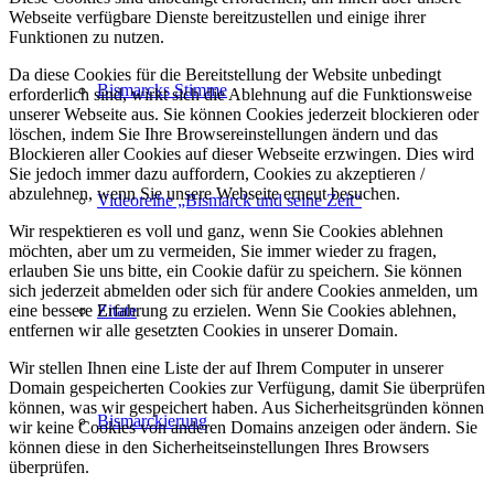
Webseite verfügbare Dienste bereitzustellen und einige ihrer
Funktionen zu nutzen.
Da diese Cookies für die Bereitstellung der Website unbedingt
Bismarcks Stimme
erforderlich sind, wirkt sich die Ablehnung auf die Funktionsweise
unserer Webseite aus. Sie können Cookies jederzeit blockieren oder
löschen, indem Sie Ihre Browsereinstellungen ändern und das
Blockieren aller Cookies auf dieser Webseite erzwingen. Dies wird
Sie jedoch immer dazu auffordern, Cookies zu akzeptieren /
abzulehnen, wenn Sie unsere Webseite erneut besuchen.
Videoreihe „Bismarck und seine Zeit“
Wir respektieren es voll und ganz, wenn Sie Cookies ablehnen
möchten, aber um zu vermeiden, Sie immer wieder zu fragen,
erlauben Sie uns bitte, ein Cookie dafür zu speichern. Sie können
sich jederzeit abmelden oder sich für andere Cookies anmelden, um
Zitate
eine bessere Erfahrung zu erzielen. Wenn Sie Cookies ablehnen,
entfernen wir alle gesetzten Cookies in unserer Domain.
Wir stellen Ihnen eine Liste der auf Ihrem Computer in unserer
Domain gespeicherten Cookies zur Verfügung, damit Sie überprüfen
können, was wir gespeichert haben. Aus Sicherheitsgründen können
Bismarckierung
wir keine Cookies von anderen Domains anzeigen oder ändern. Sie
können diese in den Sicherheitseinstellungen Ihres Browsers
überprüfen.