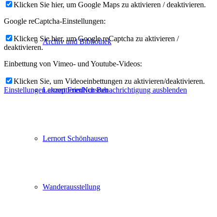
Klicken Sie hier, um Google Maps zu aktivieren / deaktivieren.
Google reCaptcha-Einstellungen:
Klicken Sie hier, um Google reCaptcha zu aktivieren /
Archiv und Bibliothek
deaktivieren.
Einbettung von Vimeo- und Youtube-Videos:
Klicken Sie, um Videoeinbettungen zu aktivieren/deaktivieren.
Lernort Friedrichsruh
Einstellungen akzeptieren
Nur Benachrichtigung ausblenden
Lernort Schönhausen
Wanderausstellung