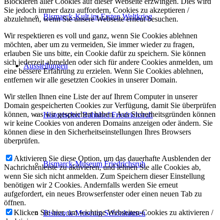
Blockieren aller Cookies auf dieser Webseite erzwingen. Dies wird
Sie jedoch immer dazu auffordern, Cookies zu akzeptieren /
Bismarck-Kult im Ersten Weltkrieg
abzulehnen, wenn Sie unsere Webseite erneut besuchen.
Wir respektieren es voll und ganz, wenn Sie Cookies ablehnen
möchten, aber um zu vermeiden, Sie immer wieder zu fragen,
erlauben Sie uns bitte, ein Cookie dafür zu speichern. Sie können
sich jederzeit abmelden oder sich für andere Cookies anmelden, um
Ausstellungen
eine bessere Erfahrung zu erzielen. Wenn Sie Cookies ablehnen,
entfernen wir alle gesetzten Cookies in unserer Domain.
Wir stellen Ihnen eine Liste der auf Ihrem Computer in unserer
Domain gespeicherten Cookies zur Verfügung, damit Sie überprüfen
können, was wir gespeichert haben. Aus Sicherheitsgründen können
Historischer Bahnhof Friedrichsruh
wir keine Cookies von anderen Domains anzeigen oder ändern. Sie
können diese in den Sicherheitseinstellungen Ihres Browsers
überprüfen.
Aktivieren Sie diese Option, um das dauerhafte Ausblenden der
Bismarck-Museum Friedrichsruh
Nachrichtenleiste zu aktivieren, und lehnen Sie alle Cookies ab,
wenn Sie sich nicht anmelden. Zum Speichern dieser Einstellung
benötigen wir 2 Cookies. Andernfalls werden Sie erneut
aufgefordert, ein neues Browserfenster oder einen neuen Tab zu
öffnen.
Klicken Sie hier, um wichtige Webseiten-Cookies zu aktivieren /
Bismarck-Museum Schönhausen