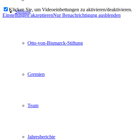
Klicken Sie, um Videoeinbettungen zu aktivieren/deaktivieren.
Stiftung
Einstellungen akzeptieren
Nur Benachrichtigung ausblenden
Otto-von-Bismarck-Stiftung
Gremien
Team
Jahresberichte