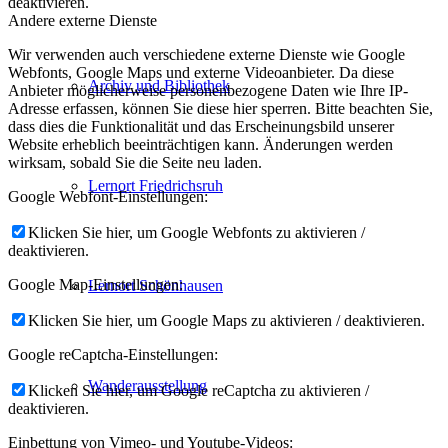
deaktivieren.
Andere externe Dienste
Wir verwenden auch verschiedene externe Dienste wie Google
Webfonts, Google Maps und externe Videoanbieter. Da diese
Archiv und Bibliothek
Anbieter möglicherweise personenbezogene Daten wie Ihre IP-
Adresse erfassen, können Sie diese hier sperren. Bitte beachten Sie,
dass dies die Funktionalität und das Erscheinungsbild unserer
Website erheblich beeinträchtigen kann. Änderungen werden
wirksam, sobald Sie die Seite neu laden.
Lernort Friedrichsruh
Google Webfont-Einstellungen:
Klicken Sie hier, um Google Webfonts zu aktivieren /
deaktivieren.
Google Map-Einstellungen:
Lernort Schönhausen
Klicken Sie hier, um Google Maps zu aktivieren / deaktivieren.
Google reCaptcha-Einstellungen:
Wanderausstellung
Klicken Sie hier, um Google reCaptcha zu aktivieren /
deaktivieren.
Einbettung von Vimeo- und Youtube-Videos: