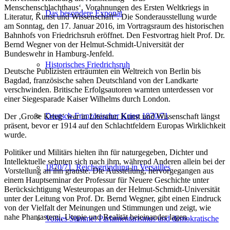
Menschenschlachthaus‘. Vorahnungen des Ersten Weltkriegs in
Das besondere Exponat
Literatur, Kunst und Wissenschaft“. Die Sonderausstellung wurde
am Sonntag, den 17. Januar 2016, im Vortragsraum des historischen
Bahnhofs von Friedrichsruh eröffnet. Den Festvortrag hielt Prof. Dr.
Bernd Wegner von der Helmut-Schmidt-Universität der
Bundeswehr in Hamburg-Jenfeld.
Historisches Friedrichsruh
Deutsche Publizisten erträumten ein Weltreich von Berlin bis
Bagdad, französische sahen Deutschland von der Landkarte
verschwinden. Britische Erfolgsautoren warnten unterdessen vor
einer Siegesparade Kaiser Wilhelms durch London.
Deutsch-Französischer Krieg 1870/71
Der ‚Große Krieg‘ war in Literatur, Kunst und Wissenschaft längst
präsent, bevor er 1914 auf den Schlachtfeldern Europas Wirklichkeit
wurde.
Politiker und Militärs hielten ihn für naturgegeben, Dichter und
Intellektuelle sehnten sich nach ihm, während Anderen allein bei der
1870/71. Reichsgründung in Versailles
Vorstellung an ihn grauste. Die Ausstellung, hervorgegangen aus
einem Hauptseminar der Professur für Neuere Geschichte unter
Berücksichtigung Westeuropas an der Helmut-Schmidt-Universität
unter der Leitung von Prof. Dr. Bernd Wegner, gibt einen Eindruck
von der Vielfalt der Meinungen und Stimmungen und zeigt, wie
nahe Phantasterei, Utopie und Realität beieinander lagen.
Volkes Stimme! Parlamentarismus und demokratische