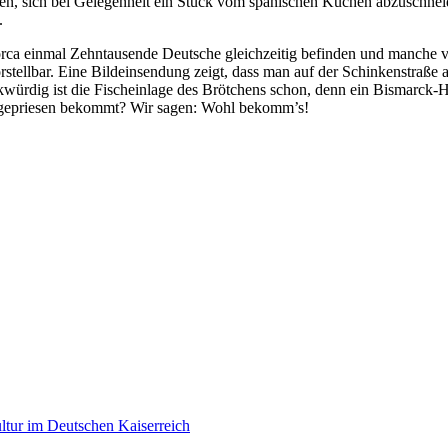
sen, sich bei Gelegenheit ein Stück vom spanischen Kuchen abzuschne
.
llorca einmal Zehntausende Deutsche gleichzeitig befinden und manch
vorstellbar. Eine Bildeinsendung zeigt, dass man auf der Schinkenstra
würdig ist die Fischeinlage des Brötchens schon, denn ein Bismarck-He
 angepriesen bekommt? Wir sagen: Wohl bekomm’s!
tur im Deutschen Kaiserreich