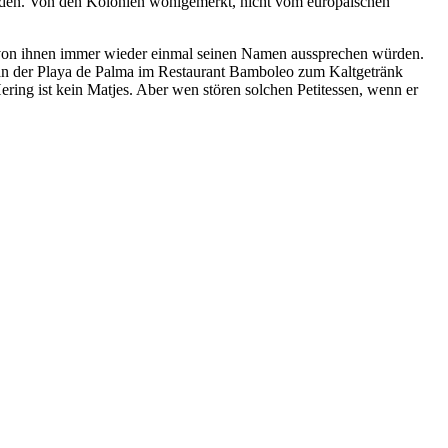
iden. Von den Kolonien wohlgemerkt, nicht vom europäischen
e von ihnen immer wieder einmal seinen Namen aussprechen würden.
ße an der Playa de Palma im Restaurant Bamboleo zum Kaltgetränk
ring ist kein Matjes. Aber wen stören solchen Petitessen, wenn er