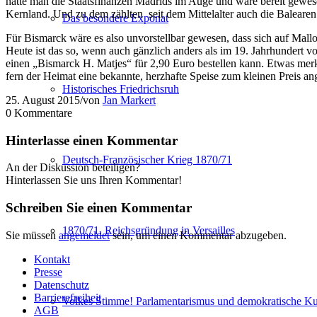
hatte man die Staatsfinanzen Madrids im Auge und wäre bereit gewe
Kernland. Und zu dem zählten seit dem Mittelalter auch die Balearen
Das besondere Exponat
Für Bismarck wäre es also unvorstellbar gewesen, dass sich auf Ma
Heute ist das so, wenn auch gänzlich anders als im 19. Jahrhundert 
einen „Bismarck H. Matjes“ für 2,90 Euro bestellen kann. Etwas merk
fern der Heimat eine bekannte, herzhafte Speise zum kleinen Preis
Historisches Friedrichsruh
25. August 2015
/
von
Jan Markert
0
Kommentare
Hinterlasse einen Kommentar
Deutsch-Französischer Krieg 1870/71
An der Diskussion beteiligen?
Hinterlassen Sie uns Ihren Kommentar!
Schreiben Sie einen Kommentar
1870/71. Reichsgründung in Versailles
Sie müssen
angemeldet
sein, um einen Kommentar abzugeben.
Kontakt
Presse
Datenschutz
Barrierefreiheit
Volkes Stimme! Parlamentarismus und demokratische Kul
AGB