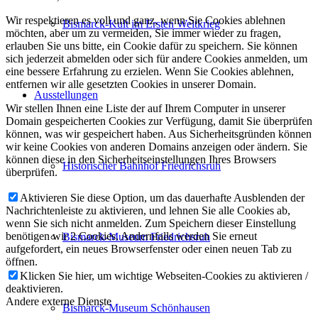
Wir respektieren es voll und ganz, wenn Sie Cookies ablehnen
Bismarck-Kult im Ersten Weltkrieg
möchten, aber um zu vermeiden, Sie immer wieder zu fragen,
erlauben Sie uns bitte, ein Cookie dafür zu speichern. Sie können
sich jederzeit abmelden oder sich für andere Cookies anmelden, um
eine bessere Erfahrung zu erzielen. Wenn Sie Cookies ablehnen,
entfernen wir alle gesetzten Cookies in unserer Domain.
Ausstellungen
Wir stellen Ihnen eine Liste der auf Ihrem Computer in unserer
Domain gespeicherten Cookies zur Verfügung, damit Sie überprüfen
können, was wir gespeichert haben. Aus Sicherheitsgründen können
wir keine Cookies von anderen Domains anzeigen oder ändern. Sie
können diese in den Sicherheitseinstellungen Ihres Browsers
Historischer Bahnhof Friedrichsruh
überprüfen.
Aktivieren Sie diese Option, um das dauerhafte Ausblenden der
Nachrichtenleiste zu aktivieren, und lehnen Sie alle Cookies ab,
wenn Sie sich nicht anmelden. Zum Speichern dieser Einstellung
benötigen wir 2 Cookies. Andernfalls werden Sie erneut
Bismarck-Museum Friedrichsruh
aufgefordert, ein neues Browserfenster oder einen neuen Tab zu
öffnen.
Klicken Sie hier, um wichtige Webseiten-Cookies zu aktivieren /
deaktivieren.
Andere externe Dienste
Bismarck-Museum Schönhausen