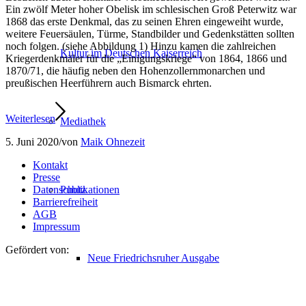
Ein zwölf Meter hoher Obelisk im schlesischen Groß Peterwitz war
1868 das erste Denkmal, das zu seinen Ehren eingeweiht wurde,
weitere Feuersäulen, Türme, Standbilder und Gedenkstätten sollten
noch folgen. (siehe Abbildung 1) Hinzu kamen die zahlreichen
Kultur im Deutschen Kaiserreich
Kriegerdenkmäler für die „Einigungskriege“ von 1864, 1866 und
1870/71, die häufig neben den Hohenzollernmonarchen und
preußischen Heerführern auch Bismarck ehrten.
Weiterlesen
Mediathek
5. Juni 2020
/
von
Maik Ohnezeit
Kontakt
Presse
Datenschutz
Publikationen
Barrierefreiheit
AGB
Impressum
Gefördert von:
Neue Friedrichsruher Ausgabe