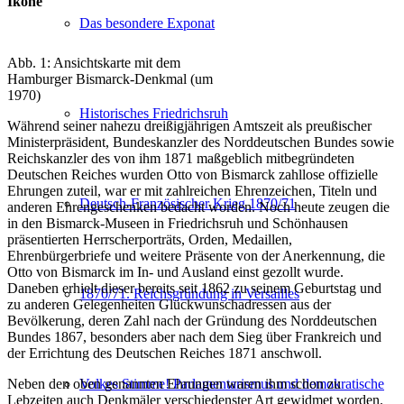
Ikone
Das besondere Exponat
Abb. 1: Ansichtskarte mit dem
Hamburger Bismarck-Denkmal (um
1970)
Historisches Friedrichsruh
Während seiner nahezu dreißigjährigen Amtszeit als preußischer
Ministerpräsident, Bundeskanzler des Norddeutschen Bundes sowie
Reichskanzler des von ihm 1871 maßgeblich mitbegründeten
Deutschen Reiches wurden Otto von Bismarck zahllose offizielle
Ehrungen zuteil, war er mit zahlreichen Ehrenzeichen, Titeln und
Deutsch-Französischer Krieg 1870/71
anderen Ehrengeschenken bedacht worden. Noch heute zeugen die
in den Bismarck-Museen in Friedrichsruh und Schönhausen
präsentierten Herrscherporträts, Orden, Medaillen,
Ehrenbürgerbriefe und weitere Präsente von der Anerkennung, die
Otto von Bismarck im In- und Ausland einst gezollt wurde.
Daneben erhielt dieser bereits seit 1862 zu seinem Geburtstag und
1870/71. Reichsgründung in Versailles
zu anderen Gelegenheiten Glückwunschadressen aus der
Bevölkerung, deren Zahl nach der Gründung des Norddeutschen
Bundes 1867, besonders aber nach dem Sieg über Frankreich und
der Errichtung des Deutschen Reiches 1871 anschwoll.
Neben den oben genannten Ehrungen waren ihm schon zu
Volkes Stimme! Parlamentarismus und demokratische
Lebzeiten auch Denkmäler verschiedenster Art gewidmet worden.