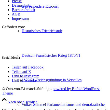
Presse
Datenschutz
Das besondere Exponat
Barrierefreiheit
AGB
Impressum
Gefördert von:
Historisches Friedrichsruh
Deutsch-Französischer Krieg 1870/71
Social Media
Teilen auf Facebook
Teilen auf X
Link to Instagram
1870/71. Reichsgründung in Versailles
Link to Youtube
© Otto-von-Bismarck-Stiftung -
powered by Enfold WordPress
Theme
Nach oben scrollen
Volkes Stimme! Parlamentarismus und demokratische