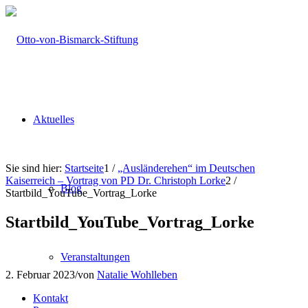
Aktuelles
Sie sind hier:
Startseite
1
/
„Ausländerehen“ im Deutschen
Kaiserreich – Vortrag von PD Dr. Christoph Lorke
2
/
Blog
Startbild_YouTube_Vortrag_Lorke
Startbild_YouTube_Vortrag_Lorke
Veranstaltungen
2. Februar 2023
/
von
Natalie Wohlleben
Kontakt