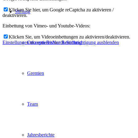
Klicken Sie hier, um Google reCaptcha zu aktivieren /
Stiftung
deaktivieren.
Einbettung von Vimeo- und Youtube-Videos:
Klicken Sie, um Videoeinbettungen zu aktivieren/deaktivieren.
Einstellungen akzeptieren
Nur Benachrichtigung ausblenden
Otto-von-Bismarck-Stiftung
Gremien
Team
Jahresberichte