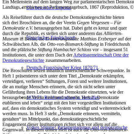
Ein Meilenstein auf dem langen Weg zur parlamentarischen Demokrat
Landtags, erschienen in: Parlamentstagebuch, 1867 (Reproduktion, ©
Das besondere Exponat
Als Reiseführer durch die deutsche Demokratiegeschichte bieten
sich drei Broschüren an, die der Verein
Gegen Vergessen – Für
Demokratie e.V.
herausgegeben hat. Dabei geht es kreuz und quer
durch die Republik, es stellen sich unter anderem das
Alliierten-
Historisches Friedrichsruh
Museum
in Berlin, die
Erinnerungsstätte Matthias Erzberger
auf der
Schwäbischen Alb, die
Otto-von-Bismarck-Stiftung
in Friedrichsruh
und die pfälzische
Stiftung Hambacher Schloss
vor – insgesamt 51
Institutionen, die unter dem Dach der
Arbeitsgemeinschaft Orte der
Demokratiegeschichte
zusammenarbeiten.
Deutsch-Französischer Krieg 1870/71
Die Broschüren setzen inhaltlich unterschiedliche Schwerpunkte. In
Heft 1 präsentieren sich unter dem Titel „Demokratie erkämpfen,
verteidigen, verlieren“ Stiftungen, Foren und weitere Institutionen,
die an mutige Menschen erinnern, die sich nicht selten unter
Gefährdung ihres Lebens für die Demokratie einsetzten, wie der
herausgebende Verein einleitend schreibt. Heft 2 „Demokratie
1870/71. Reichsgründung in Versailles
etablieren und leben“ zeigt mit den hier vorgestellten Institutionen
auf, dass ein demokratisches System verteidigt und weiterentwickelt
werden muss. In Heft 3 steht „Demokratie erinnern, vermitteln,
gestalten“ im Mittelpunkt, das demokratiegeschichtliche
Engagement dieser Institutionen richtet sich vor allem auf die
Volkes Stimme! Parlamentarismus und demokratische
Gegenwart. In diesem dritten Heft ist auch die
Otto-von-Bismarck-