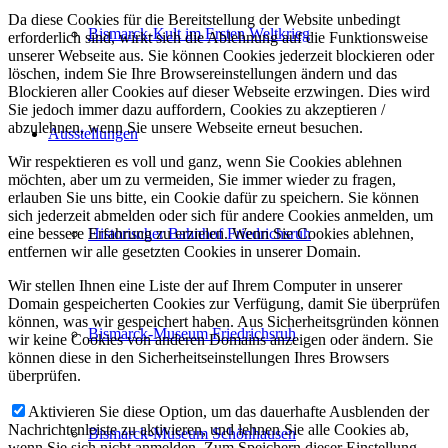
Da diese Cookies für die Bereitstellung der Website unbedingt
Bismarck-Kult im Ersten Weltkrieg
erforderlich sind, wirkt sich die Ablehnung auf die Funktionsweise
unserer Webseite aus. Sie können Cookies jederzeit blockieren oder
löschen, indem Sie Ihre Browsereinstellungen ändern und das
Blockieren aller Cookies auf dieser Webseite erzwingen. Dies wird
Sie jedoch immer dazu auffordern, Cookies zu akzeptieren /
abzulehnen, wenn Sie unsere Webseite erneut besuchen.
Ausstellungen
Wir respektieren es voll und ganz, wenn Sie Cookies ablehnen
möchten, aber um zu vermeiden, Sie immer wieder zu fragen,
erlauben Sie uns bitte, ein Cookie dafür zu speichern. Sie können
sich jederzeit abmelden oder sich für andere Cookies anmelden, um
eine bessere Erfahrung zu erzielen. Wenn Sie Cookies ablehnen,
Historischer Bahnhof Friedrichsruh
entfernen wir alle gesetzten Cookies in unserer Domain.
Wir stellen Ihnen eine Liste der auf Ihrem Computer in unserer
Domain gespeicherten Cookies zur Verfügung, damit Sie überprüfen
können, was wir gespeichert haben. Aus Sicherheitsgründen können
Bismarck-Museum Friedrichsruh
wir keine Cookies von anderen Domains anzeigen oder ändern. Sie
können diese in den Sicherheitseinstellungen Ihres Browsers
überprüfen.
Aktivieren Sie diese Option, um das dauerhafte Ausblenden der
Nachrichtenleiste zu aktivieren, und lehnen Sie alle Cookies ab,
Bismarck-Museum Schönhausen
wenn Sie sich nicht anmelden. Zum Speichern dieser Einstellung