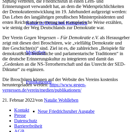
Stiftung
vertreten, die Friedrichsruh in einen Lern- und
Erinnerungsort verwandelt hat, an dem die Widersprüchlichkeiten
der Demokratieentwicklung im 19. Jahrhundert aufgezeigt werden:
Das Leben des langjährigen preußischen Ministerpräsidenten und
ersten Reichskanzlers vermag auf exemplarische Weise erzählen,
Kultur im Deutschen Kaiserreich
wie steinig der Weg Deutschlands zur Demokratie war.
Der Verein
Gegen Vergessen – Für Demokratie e.V.
als Herausgeber
zeigt mit diesen drei Broschüren, wie „vielfältig Demokratie und
ihre Geschichte(n)“ sind. Ziel ist es, die zahlreichen „Beispiele für
Mediathek
demokratische, freiheitliche und parlamentarische Traditionen“ in
die deutsche Erinnerungskultur zu integrieren und damit das
„Gedenken an die NS-Terrorherrschaft und das Unrecht der SED-
Diktatur“ zu ergänzen.
Die Broschüren können auf der Website des Vereins kostenlos
Publikationen
heruntergeladen werden:
https://www.gegen-
vergessen.de/verein/medien/publikationen/
21. Februar 2022
/
von
Natalie Wohlleben
Kontakt
Neue Friedrichsruher Ausgabe
Presse
Datenschutz
Barrierefreiheit
AGB