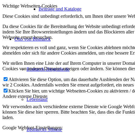
Wichtige Webseiten-Cookies
Beiträge und Kataloge
Diese Cookies sind unbedingt erforderlich, um Ihnen über unsere Webs
Da diese Cookies für die Bereitstellung der Website unbedingt erford
indem Sie Ihre Browsereinstellungen ändern und das Blockieren aller
Webseite erneut besuchen.
Otto von Bismarck
Wir respektieren es voll und ganz, wenn Sie Cookies ablehnen möchten
abmelden oder sich für andere Cookies anmelden, um eine bessere Erf
Wir stellen Ihnen eine Liste der auf Ihrem Computer in unserer Dom
Cookies von anderen Domains anzeigen oder ändern. Sie können diese
Bismarck-Biografie.de
Aktivieren Sie diese Option, um das dauerhafte Ausblenden der Nac
wir 2 Cookies. Andernfalls werden Sie erneut aufgefordert, ein neues
Klicken Sie hier, um wichtige Webseiten-Cookies zu aktivieren / d
Andere externe Dienste
Lebenslauf
Wir verwenden auch verschiedene externe Dienste wie Google Webfon
können Sie diese hier sperren. Bitte beachten Sie, dass dies die Fun
laden.
Google Webfont-Einstellungen:
Bismarcks Stimme