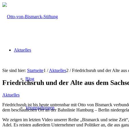
Aktuelles
Sie sind hier:
Startseite
1
/
Aktuelles
2
/
Friedrichsruh und der Alte aus
Blog
Friedrichsruh und der Alte aus dem Sachs
Aktuelles
Friedrichsruh ist bis heute untrennbar mit Otto von Bismarck verbund
Veranstaltungen
dem beschaulichen Ort an der Bahnlinie Hamburg – Berlin niedergelas
Wir zeigen im letzten Video unserer Reihe „Bismarck und seine Zeit
Adel. Es reisten außerdem Unternehmer und Politiker an, die aus ga