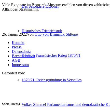
Viele Exponate im Bismarck-Museum erzählen von diesen zahlreichen B
Das besondere Exponat
Alltag des Staatsmanns.
Historisches Friedrichsruh
26. Januar 2022
/
von
Otto-von-Bismarck-Stiftung
Kontakt
Presse
Datenschutz
Deutsch-Französischer Krieg 1870/71
Barrierefreiheit
AGB
Impressum
Gefördert von:
1870/71. Reichsgründung in Versailles
Social Media
Volkes Stimme! Parlamentarismus und demokratische Kul