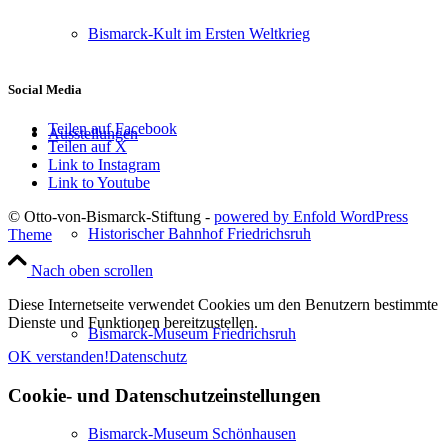
Bismarck-Kult im Ersten Weltkrieg
Social Media
Teilen auf Facebook
Ausstellungen
Teilen auf X
Link to Instagram
Link to Youtube
© Otto-von-Bismarck-Stiftung -
powered by Enfold WordPress
Historischer Bahnhof Friedrichsruh
Theme
Nach oben scrollen
Diese Internetseite verwendet Cookies um den Benutzern bestimmte
Dienste und Funktionen bereitzustellen.
Bismarck-Museum Friedrichsruh
OK verstanden!
Datenschutz
Cookie- und Datenschutzeinstellungen
Bismarck-Museum Schönhausen