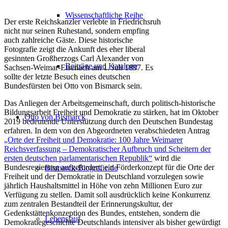
Wissenschaftliche Reihe
Der erste Reichskanzler verlebte in Friedrichsruh
nicht nur seinen Ruhestand, sondern empfing
auch zahlreiche Gäste. Diese historische
Fotografie zeigt die Ankunft des eher liberal
gesinnten Großherzogs Carl Alexander von
Beiträge und Kataloge
Sachsen-Weimar-Eisenach am 1. Juli 1897. Es
sollte der letzte Besuch eines deutschen
Bundesfürsten bei Otto von Bismarck sein.
Das Anliegen der Arbeitsgemeinschaft, durch politisch-historische
Bildungsarbeit Freiheit und Demokratie zu stärken, hat im Oktober
Otto von Bismarck
2019 bedeutende Unterstützung durch den Deutschen Bundestag
erfahren. In dem von den Abgeordneten verabschiedeten Antrag
„Orte der Freiheit und Demokratie: 100 Jahre Weimarer
Reichsverfassung – Demokratischer Aufbruch und Scheitern der
ersten deutschen parlamentarischen Republik“
wird die
Bundesregierung aufgefordert, ein Förderkonzept für die Orte der
Bismarck-Biografie.de
Freiheit und der Demokratie in Deutschland vorzulegen sowie
jährlich Haushaltsmittel in Höhe von zehn Millionen Euro zur
Verfügung zu stellen. Damit soll ausdrücklich keine Konkurrenz
zum zentralen Bestandteil der Erinnerungskultur, der
Gedenkstättenkonzeption des Bundes, entstehen, sondern die
Lebenslauf
Demokratiegeschichte Deutschlands intensiver als bisher gewürdigt