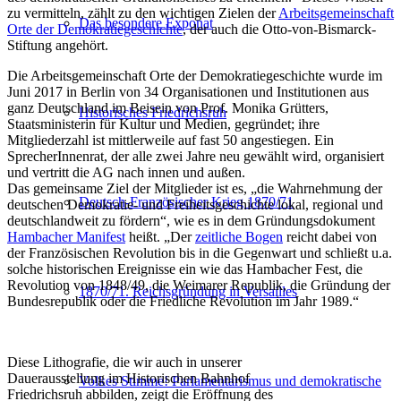
zu vermitteln, zählt zu den wichtigen Zielen der
Arbeitsgemeinschaft
Das besondere Exponat
Orte der Demokratiegeschichte
, der auch die Otto-von-Bismarck-
Stiftung angehört.
Die Arbeitsgemeinschaft Orte der Demokratiegeschichte wurde im
Juni 2017 in Berlin von 34 Organisationen und Institutionen aus
ganz Deutschland im Beisein von Prof. Monika Grütters,
Historisches Friedrichsruh
Staatsministerin für Kultur und Medien, gegründet; ihre
Mitgliederzahl ist mittlerweile auf fast 50 angestiegen. Ein
SprecherInnenrat, der alle zwei Jahre neu gewählt wird, organisiert
und vertritt die AG nach innen und außen.
Das gemeinsame Ziel der Mitglieder ist es, „die Wahrnehmung der
Deutsch-Französischer Krieg 1870/71
deutschen Demokratie- und Freiheitsgeschichte lokal, regional und
deutschlandweit zu fördern“, wie es in dem Gründungsdokument
Hambacher Manifest
heißt. „Der
zeitliche Bogen
reicht dabei von
der Französischen Revolution bis in die Gegenwart und schließt u.a.
solche historischen Ereignisse ein wie das Hambacher Fest, die
Revolution von 1848/49, die Weimarer Republik, die Gründung der
1870/71. Reichsgründung in Versailles
Bundesrepublik oder die Friedliche Revolution im Jahr 1989.“
Diese Lithografie, die wir auch in unserer
Dauerausstellung im Historischen Bahnhof
Volkes Stimme! Parlamentarismus und demokratische
Friedrichsruh abbilden, zeigt die Eröffnung des