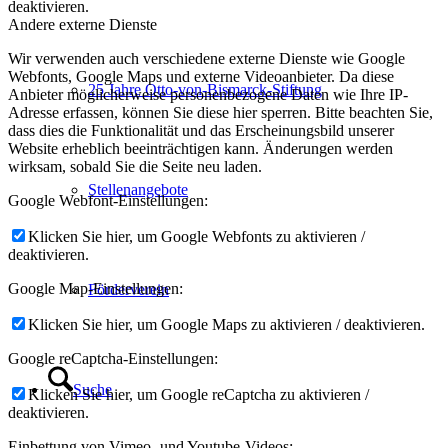
deaktivieren.
Andere externe Dienste
Wir verwenden auch verschiedene externe Dienste wie Google
Webfonts, Google Maps und externe Videoanbieter. Da diese
25 Jahre Otto-von-Bismarck-Stiftung
Anbieter möglicherweise personenbezogene Daten wie Ihre IP-
Adresse erfassen, können Sie diese hier sperren. Bitte beachten Sie,
dass dies die Funktionalität und das Erscheinungsbild unserer
Website erheblich beeinträchtigen kann. Änderungen werden
wirksam, sobald Sie die Seite neu laden.
Stellenangebote
Google Webfont-Einstellungen:
Klicken Sie hier, um Google Webfonts zu aktivieren /
deaktivieren.
Google Map-Einstellungen:
Förderverein
Klicken Sie hier, um Google Maps zu aktivieren / deaktivieren.
Google reCaptcha-Einstellungen:
Suche
Klicken Sie hier, um Google reCaptcha zu aktivieren /
deaktivieren.
Einbettung von Vimeo- und Youtube-Videos: