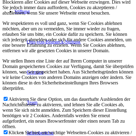
Blockieren aller Cookies auf dieser Webseite erzwingen. Dies wird
Sie jedoch immer dazu auffordern, Cookies zu akzeptieren /
Stiftung
abzulehnen, wenn Sie unsere Webseite erneut besuchen.
Wir respektieren es voll und ganz, wenn Sie Cookies ablehnen
möchten, aber um zu vermeiden, Sie immer wieder zu fragen,
erlauben Sie uns bitte, ein Cookie dafür zu speichern. Sie können
sich jederzeit abmelden oder sich für andere Cookies anmelden, um
Otto-von-Bismarck-Stiftung
eine bessere Erfahrung zu erzielen. Wenn Sie Cookies ablehnen,
entfernen wir alle gesetzten Cookies in unserer Domain.
Wir stellen Ihnen eine Liste der auf Ihrem Computer in unserer
Domain gespeicherten Cookies zur Verfügung, damit Sie überprüfen
können, was wir gespeichert haben. Aus Sicherheitsgründen können
Gremien
wir keine Cookies von anderen Domains anzeigen oder ändern. Sie
können diese in den Sicherheitseinstellungen Ihres Browsers
überprüfen.
Aktivieren Sie diese Option, um das dauerhafte Ausblenden der
Team
Nachrichtenleiste zu aktivieren, und lehnen Sie alle Cookies ab,
wenn Sie sich nicht anmelden. Zum Speichern dieser Einstellung
benötigen wir 2 Cookies. Andernfalls werden Sie erneut
aufgefordert, ein neues Browserfenster oder einen neuen Tab zu
öffnen.
Klicken Sie hier, um wichtige Webseiten-Cookies zu aktivieren /
Jahresberichte