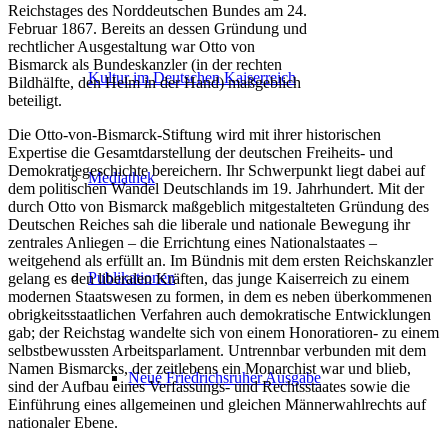
Reichstages des Norddeutschen Bundes am 24.
Februar 1867. Bereits an dessen Gründung und
rechtlicher Ausgestaltung war Otto von
Bismarck als Bundeskanzler (in der rechten
Kultur im Deutschen Kaiserreich
Bildhälfte, den Helm in der Hand) maßgeblich
beteiligt.
Die Otto-von-Bismarck-Stiftung wird mit ihrer historischen
Expertise die Gesamtdarstellung der deutschen Freiheits- und
Demokratiegeschichte bereichern. Ihr Schwerpunkt liegt dabei auf
Mediathek
dem politischen Wandel Deutschlands im 19. Jahrhundert. Mit der
durch Otto von Bismarck maßgeblich mitgestalteten Gründung des
Deutschen Reiches sah die liberale und nationale Bewegung ihr
zentrales Anliegen – die Errichtung eines Nationalstaates –
weitgehend als erfüllt an. Im Bündnis mit dem ersten Reichskanzler
Publikationen
gelang es den liberalen Kräften, das junge Kaiserreich zu einem
modernen Staatswesen zu formen, in dem es neben überkommenen
obrigkeitsstaatlichen Verfahren auch demokratische Entwicklungen
gab; der Reichstag wandelte sich von einem Honoratioren- zu einem
selbstbewussten Arbeitsparlament. Untrennbar verbunden mit dem
Namen Bismarcks, der zeitlebens ein Monarchist war und blieb,
Neue Friedrichsruher Ausgabe
sind der Aufbau eines Verfassungs- und Rechtsstaates sowie die
Einführung eines allgemeinen und gleichen Männerwahlrechts auf
nationaler Ebene.