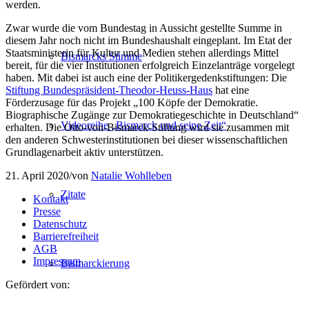
werden.
Zwar wurde die vom Bundestag in Aussicht gestellte Summe in
diesem Jahr noch nicht im Bundeshaushalt eingeplant. Im Etat der
Staatsministerin für Kultur und Medien stehen allerdings Mittel
Bismarcks Stimme
bereit, für die vier Institutionen erfolgreich Einzelanträge vorgelegt
haben. Mit dabei ist auch eine der Politikergedenkstiftungen: Die
Stiftung Bundespräsident-Theodor-Heuss-Haus
hat eine
Förderzusage für das Projekt „100 Köpfe der Demokratie.
Biographische Zugänge zur Demokratiegeschichte in Deutschland“
Videoreihe „Bismarck und seine Zeit“
erhalten. Die Otto-von-Bismarck-Stiftung wird sie zusammen mit
den anderen Schwesterinstitutionen bei dieser wissenschaftlichen
Grundlagenarbeit aktiv unterstützen.
21. April 2020
/
von
Natalie Wohlleben
Zitate
Kontakt
Presse
Datenschutz
Barrierefreiheit
AGB
Impressum
Bismarckierung
Gefördert von: