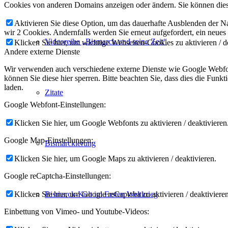
Cookies von anderen Domains anzeigen oder ändern. Sie können diese
Aktivieren Sie diese Option, um das dauerhafte Ausblenden der Nac
wir 2 Cookies. Andernfalls werden Sie erneut aufgefordert, ein neues
Videoreihe „Bismarck und seine Zeit“
Klicken Sie hier, um wichtige Webseiten-Cookies zu aktivieren / d
Andere externe Dienste
Wir verwenden auch verschiedene externe Dienste wie Google Webfon
können Sie diese hier sperren. Bitte beachten Sie, dass dies die Fun
laden.
Zitate
Google Webfont-Einstellungen:
Klicken Sie hier, um Google Webfonts zu aktivieren / deaktivieren
Google Map-Einstellungen:
Bismarckierung
Klicken Sie hier, um Google Maps zu aktivieren / deaktivieren.
Google reCaptcha-Einstellungen:
Klicken Sie hier, um Google reCaptcha zu aktivieren / deaktivieren
Bismarck-Kult im Ersten Weltkrieg
Einbettung von Vimeo- und Youtube-Videos: