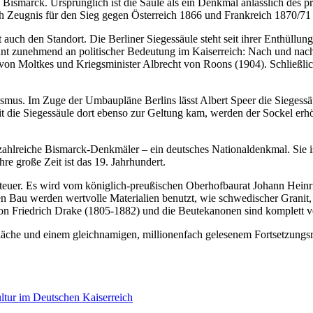
n Bismarck. Ursprünglich ist die Säule als ein Denkmal anlässlich des
 Zeugnis für den Sieg gegen Österreich 1866 und Frankreich 1870/71 
auch den Standort. Die Berliner Siegessäule steht seit ihrer Enthüllu
innt zunehmend an politischer Bedeutung im Kaiserreich: Nach und nac
on Moltkes und Kriegsminister Albrecht von Roons (1904). Schließlich
lismus. Im Zuge der Umbaupläne Berlins lässt Albert Speer die Siegessä
ie Siegessäule dort ebenso zur Geltung kam, werden der Sockel erhöht
 zahlreiche Bismarck-Denkmäler – ein deutsches Nationaldenkmal. Sie 
hre große Zeit ist das 19. Jahrhundert.
teuer. Es wird vom königlich-preußischen Oberhofbaurat Johann Heinr
n Bau werden wertvolle Materialien benutzt, wie schwedischer Granit,
n Friedrich Drake (1805-1882) und die Beutekanonen sind komplett v
äche und einem gleichnamigen, millionenfach gelesenem Fortsetzungsro
tur im Deutschen Kaiserreich