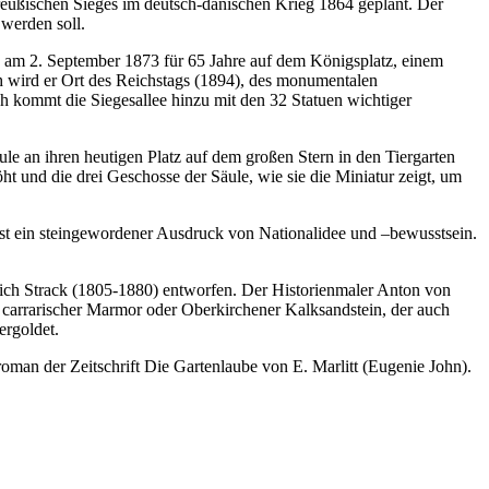
 preußischen Sieges im deutsch-dänischen Krieg 1864 geplant. Der
werden soll.
ng am 2. September 1873 für 65 Jahre auf dem Königsplatz, einem
h wird er Ort des Reichstags (1894), des monumentalen
 kommt die Siegesallee hinzu mit den 32 Statuen wichtiger
ule an ihren heutigen Platz auf dem großen Stern in den Tiergarten
 und die drei Geschosse der Säule, wie sie die Miniatur zeigt, um
ist ein steingewordener Ausdruck von Nationalidee und –bewusstsein.
ich Strack (1805-1880) entworfen. Der Historienmaler Anton von
 carrarischer Marmor oder Oberkirchener Kalksandstein, der auch
ergoldet.
man der Zeitschrift Die Gartenlaube von E. Marlitt (Eugenie John).