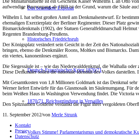
Die Miniaturstatuette ist ein Geschenk Kaiser Wilhelms I. an Otto vo
aufwendige Bauvorgang ab 1869 ist der Grund, warum die Säule auch
Das besondere Exponat
Wilhelm I. hat selbst großen Anteil am Denkmalsentwurf. Er bestimmt 
ehemaligen Exerzierplatz der Berliner Regimenter. Dieser Platz gew
Bismarckdenkmals (1902), der Statuen Generalfeldmarschall Helmut v
Regenten Brandenburg-Preußens.
Historisches Friedrichsruh
Der Königsplatz verändert sein Gesicht in der Zeit des Nationalsozia
bringen, ebenso die Denkmäler Roons, Moltkes und Bismarcks. Damit d
ein viertes, kanonenloses ergänzt.
Die Siegessäule ist – wie das Niederwalddenkmal, die Walhalla oder
Deutsch-Französischer Krieg 1870/71
Diese Denkmäler sollen die nationale Identität des Volkes darstellen. I
Mit Gesamtkosten von 1,8 Millionen Goldmark ist das Denkmal sehr 
Werner liefert Entwürfe für das Glasmosaik im Säulenumgang. Für de
beim Weißen Haus in Washington Verwendung findet. Die Victoria vo
1870/71. Reichsgründung in Versailles
Den Spitznamen Goldelse verdankt die Figur ihrer vergoldeten Oberfl
11. September 2012
/
von
Merle Strunk
Kontakt
Presse
Volkes Stimme! Parlamentarismus und demokratische Kul
Datenschutz