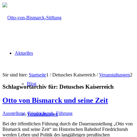
Aktuelles
Sie sind hier:
Startseite
1
/
Detusches Kaiserreich
/
Veranstaltungen
2
Blog
Schlagwortarchiv für:
Detusches Kaiserreich
Otto von Bismarck und seine Zeit
Ausstellung
,
Friedrichsruh
,
Führung
Veranstaltungen
Bei der öffentlichen Führung durch die Dauerausstellung „Otto von
Bismarck und seine Zeit“ im Historischen Bahnhof Friedrichsruh
werden Leben und Politik des langjährigen preußischen