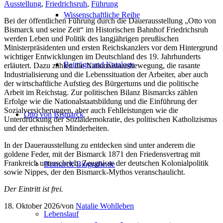
Ausstellung
,
Friedrichsruh
,
Führung
Wissenschaftliche Reihe
Bei der öffentlichen Führung durch die Dauerausstellung „Otto von
Bismarck und seine Zeit“ im Historischen Bahnhof Friedrichsruh
werden Leben und Politik des langjährigen preußischen
Ministerpräsidenten und ersten Reichskanzlers vor dem Hintergrund
wichtiger Entwicklungen im Deutschland des 19. Jahrhunderts
Beiträge und Kataloge
erläutert. Dazu zählen die Nationalstaatsbewegung, die rasante
Industrialisierung und die Lebenssituation der Arbeiter, aber auch
der wirtschaftliche Aufstieg des Bürgertums und die politische
Arbeit im Reichstag. Zur politischen Bilanz Bismarcks zählen
Erfolge wie die Nationalstaatsbildung und die Einführung der
Sozialversicherungen, aber auch Fehlleistungen wie die
Otto von Bismarck
Unterdrückung der Sozialdemokratie, des politischen Katholizismus
und der ethnischen Minderheiten.
In der Dauerausstellung zu entdecken sind unter anderem die
goldene Feder, mit der Bismarck 1871 den Friedensvertrag mit
Frankreich unterschrieb, Zeugnisse der deutschen Kolonialpolitik
Bismarck-Biografie.de
sowie Nippes, der den Bismarck-Mythos veranschaulicht.
Der Eintritt ist frei.
18. Oktober 2026
/
von
Natalie Wohlleben
Lebenslauf