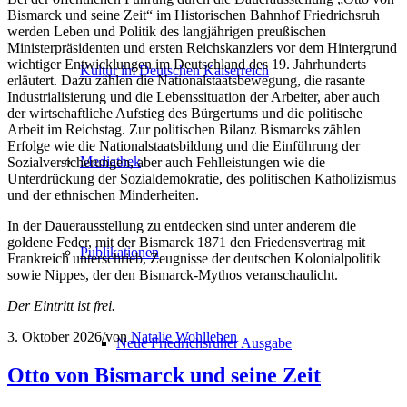
Bismarck und seine Zeit“ im Historischen Bahnhof Friedrichsruh
werden Leben und Politik des langjährigen preußischen
Ministerpräsidenten und ersten Reichskanzlers vor dem Hintergrund
wichtiger Entwicklungen im Deutschland des 19. Jahrhunderts
Kultur im Deutschen Kaiserreich
erläutert. Dazu zählen die Nationalstaatsbewegung, die rasante
Industrialisierung und die Lebenssituation der Arbeiter, aber auch
der wirtschaftliche Aufstieg des Bürgertums und die politische
Arbeit im Reichstag. Zur politischen Bilanz Bismarcks zählen
Erfolge wie die Nationalstaatsbildung und die Einführung der
Mediathek
Sozialversicherungen, aber auch Fehlleistungen wie die
Unterdrückung der Sozialdemokratie, des politischen Katholizismus
und der ethnischen Minderheiten.
In der Dauerausstellung zu entdecken sind unter anderem die
goldene Feder, mit der Bismarck 1871 den Friedensvertrag mit
Publikationen
Frankreich unterschrieb, Zeugnisse der deutschen Kolonialpolitik
sowie Nippes, der den Bismarck-Mythos veranschaulicht.
Der Eintritt ist frei.
3. Oktober 2026
/
von
Natalie Wohlleben
Neue Friedrichsruher Ausgabe
Otto von Bismarck und seine Zeit