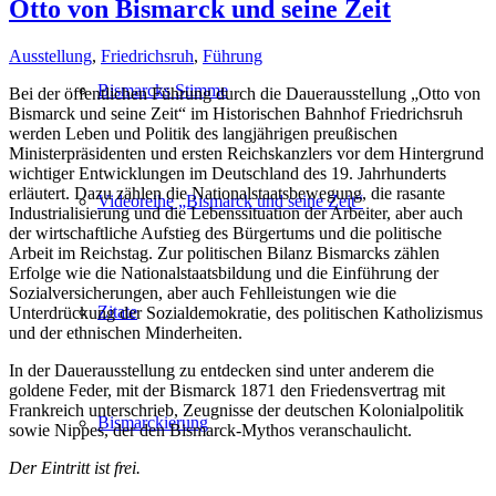
Otto von Bismarck und seine Zeit
Ausstellung
,
Friedrichsruh
,
Führung
Bismarcks Stimme
Bei der öffentlichen Führung durch die Dauerausstellung „Otto von
Bismarck und seine Zeit“ im Historischen Bahnhof Friedrichsruh
werden Leben und Politik des langjährigen preußischen
Ministerpräsidenten und ersten Reichskanzlers vor dem Hintergrund
wichtiger Entwicklungen im Deutschland des 19. Jahrhunderts
erläutert. Dazu zählen die Nationalstaatsbewegung, die rasante
Videoreihe „Bismarck und seine Zeit“
Industrialisierung und die Lebenssituation der Arbeiter, aber auch
der wirtschaftliche Aufstieg des Bürgertums und die politische
Arbeit im Reichstag. Zur politischen Bilanz Bismarcks zählen
Erfolge wie die Nationalstaatsbildung und die Einführung der
Sozialversicherungen, aber auch Fehlleistungen wie die
Zitate
Unterdrückung der Sozialdemokratie, des politischen Katholizismus
und der ethnischen Minderheiten.
In der Dauerausstellung zu entdecken sind unter anderem die
goldene Feder, mit der Bismarck 1871 den Friedensvertrag mit
Frankreich unterschrieb, Zeugnisse der deutschen Kolonialpolitik
Bismarckierung
sowie Nippes, der den Bismarck-Mythos veranschaulicht.
Der Eintritt ist frei.