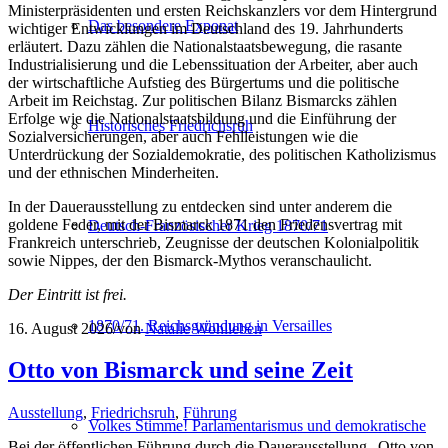
Ministerpräsidenten und ersten Reichskanzlers vor dem Hintergrund
Das besondere Exponat
wichtiger Entwicklungen im Deutschland des 19. Jahrhunderts
erläutert. Dazu zählen die Nationalstaatsbewegung, die rasante
Industrialisierung und die Lebenssituation der Arbeiter, aber auch
der wirtschaftliche Aufstieg des Bürgertums und die politische
Arbeit im Reichstag. Zur politischen Bilanz Bismarcks zählen
Erfolge wie die Nationalstaatsbildung und die Einführung der
Historisches Friedrichsruh
Sozialversicherungen, aber auch Fehlleistungen wie die
Unterdrückung der Sozialdemokratie, des politischen Katholizismus
und der ethnischen Minderheiten.
In der Dauerausstellung zu entdecken sind unter anderem die
goldene Feder, mit der Bismarck 1871 den Friedensvertrag mit
Deutsch-Französischer Krieg 1870/71
Frankreich unterschrieb, Zeugnisse der deutschen Kolonialpolitik
sowie Nippes, der den Bismarck-Mythos veranschaulicht.
Der Eintritt ist frei.
1870/71. Reichsgründung in Versailles
16. August 2026
/
von
Natalie Wohlleben
Otto von Bismarck und seine Zeit
Ausstellung
,
Friedrichsruh
,
Führung
Volkes Stimme! Parlamentarismus und demokratische
Bei der öffentlichen Führung durch die Dauerausstellung „Otto von