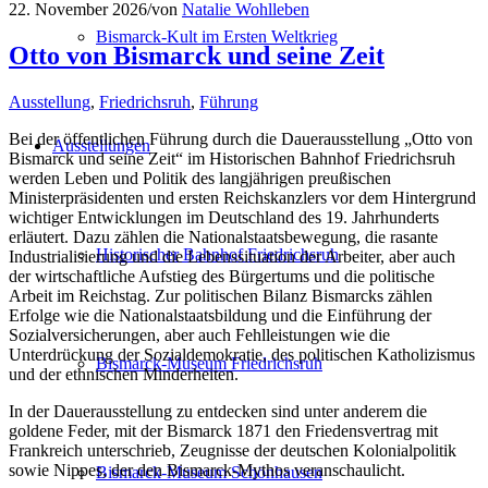
22. November 2026
/
von
Natalie Wohlleben
Bismarck-Kult im Ersten Weltkrieg
Otto von Bismarck und seine Zeit
Ausstellung
,
Friedrichsruh
,
Führung
Bei der öffentlichen Führung durch die Dauerausstellung „Otto von
Ausstellungen
Bismarck und seine Zeit“ im Historischen Bahnhof Friedrichsruh
werden Leben und Politik des langjährigen preußischen
Ministerpräsidenten und ersten Reichskanzlers vor dem Hintergrund
wichtiger Entwicklungen im Deutschland des 19. Jahrhunderts
erläutert. Dazu zählen die Nationalstaatsbewegung, die rasante
Historischer Bahnhof Friedrichsruh
Industrialisierung und die Lebenssituation der Arbeiter, aber auch
der wirtschaftliche Aufstieg des Bürgertums und die politische
Arbeit im Reichstag. Zur politischen Bilanz Bismarcks zählen
Erfolge wie die Nationalstaatsbildung und die Einführung der
Sozialversicherungen, aber auch Fehlleistungen wie die
Unterdrückung der Sozialdemokratie, des politischen Katholizismus
Bismarck-Museum Friedrichsruh
und der ethnischen Minderheiten.
In der Dauerausstellung zu entdecken sind unter anderem die
goldene Feder, mit der Bismarck 1871 den Friedensvertrag mit
Frankreich unterschrieb, Zeugnisse der deutschen Kolonialpolitik
sowie Nippes, der den Bismarck-Mythos veranschaulicht.
Bismarck-Museum Schönhausen