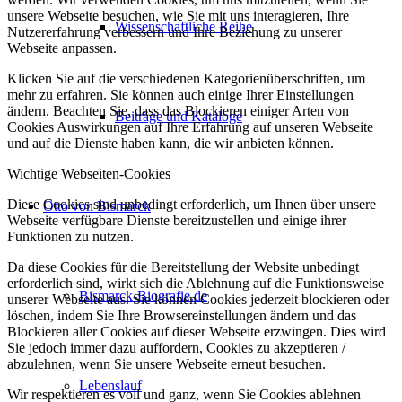
unsere Webseite besuchen, wie Sie mit uns interagieren, Ihre
Wissenschaftliche Reihe
Nutzererfahrung verbessern und Ihre Beziehung zu unserer
Webseite anpassen.
Klicken Sie auf die verschiedenen Kategorienüberschriften, um
mehr zu erfahren. Sie können auch einige Ihrer Einstellungen
ändern. Beachten Sie, dass das Blockieren einiger Arten von
Beiträge und Kataloge
Cookies Auswirkungen auf Ihre Erfahrung auf unseren Webseite
und auf die Dienste haben kann, die wir anbieten können.
Wichtige Webseiten-Cookies
Diese Cookies sind unbedingt erforderlich, um Ihnen über unsere
Otto von Bismarck
Webseite verfügbare Dienste bereitzustellen und einige ihrer
Funktionen zu nutzen.
Da diese Cookies für die Bereitstellung der Website unbedingt
erforderlich sind, wirkt sich die Ablehnung auf die Funktionsweise
Bismarck-Biografie.de
unserer Webseite aus. Sie können Cookies jederzeit blockieren oder
löschen, indem Sie Ihre Browsereinstellungen ändern und das
Blockieren aller Cookies auf dieser Webseite erzwingen. Dies wird
Sie jedoch immer dazu auffordern, Cookies zu akzeptieren /
abzulehnen, wenn Sie unsere Webseite erneut besuchen.
Lebenslauf
Wir respektieren es voll und ganz, wenn Sie Cookies ablehnen