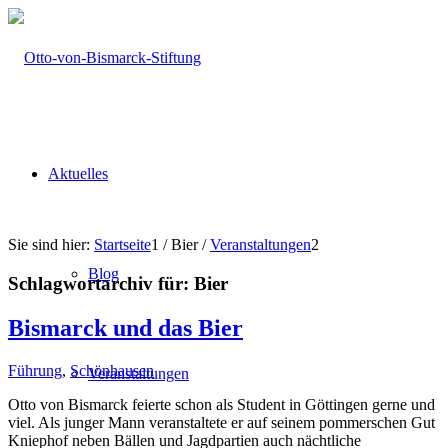
Aktuelles
Sie sind hier:
Startseite
1
/
Bier
/
Veranstaltungen
2
Blog
Schlagwortarchiv für:
Bier
Bismarck und das Bier
Führung
,
Schönhausen
Veranstaltungen
Otto von Bismarck feierte schon als Student in Göttingen gerne und
viel. Als junger Mann veranstaltete er auf seinem pommerschen Gut
Kniephof neben Bällen und Jagdpartien auch nächtliche