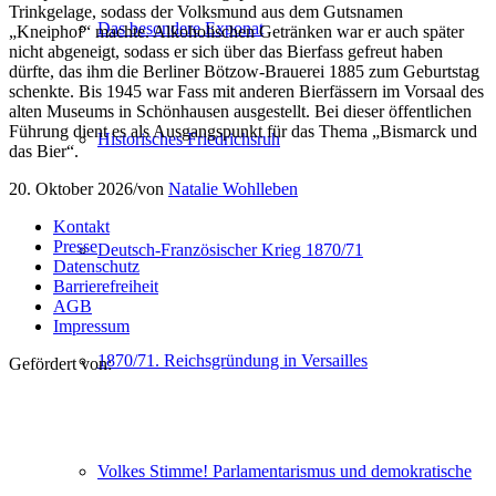
Trinkgelage, sodass der Volksmund aus dem Gutsnamen
Das besondere Exponat
„Kneiphof“ machte. Alkoholischen Getränken war er auch später
nicht abgeneigt, sodass er sich über das Bierfass gefreut haben
dürfte, das ihm die Berliner Bötzow-Brauerei 1885 zum Geburtstag
schenkte. Bis 1945 war Fass mit anderen Bierfässern im Vorsaal des
alten Museums in Schönhausen ausgestellt. Bei dieser öffentlichen
Führung dient es als Ausgangspunkt für das Thema „Bismarck und
Historisches Friedrichsruh
das Bier“.
20. Oktober 2026
/
von
Natalie Wohlleben
Kontakt
Presse
Deutsch-Französischer Krieg 1870/71
Datenschutz
Barrierefreiheit
AGB
Impressum
1870/71. Reichsgründung in Versailles
Gefördert von:
Volkes Stimme! Parlamentarismus und demokratische