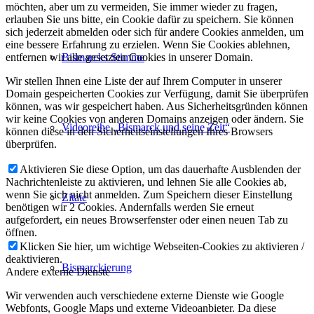
möchten, aber um zu vermeiden, Sie immer wieder zu fragen,
erlauben Sie uns bitte, ein Cookie dafür zu speichern. Sie können
sich jederzeit abmelden oder sich für andere Cookies anmelden, um
eine bessere Erfahrung zu erzielen. Wenn Sie Cookies ablehnen,
Bismarcks Stimme
entfernen wir alle gesetzten Cookies in unserer Domain.
Wir stellen Ihnen eine Liste der auf Ihrem Computer in unserer
Domain gespeicherten Cookies zur Verfügung, damit Sie überprüfen
können, was wir gespeichert haben. Aus Sicherheitsgründen können
wir keine Cookies von anderen Domains anzeigen oder ändern. Sie
Videoreihe „Bismarck und seine Zeit“
können diese in den Sicherheitseinstellungen Ihres Browsers
überprüfen.
Aktivieren Sie diese Option, um das dauerhafte Ausblenden der
Nachrichtenleiste zu aktivieren, und lehnen Sie alle Cookies ab,
wenn Sie sich nicht anmelden. Zum Speichern dieser Einstellung
Zitate
benötigen wir 2 Cookies. Andernfalls werden Sie erneut
aufgefordert, ein neues Browserfenster oder einen neuen Tab zu
öffnen.
Klicken Sie hier, um wichtige Webseiten-Cookies zu aktivieren /
deaktivieren.
Bismarckierung
Andere externe Dienste
Wir verwenden auch verschiedene externe Dienste wie Google
Webfonts, Google Maps und externe Videoanbieter. Da diese