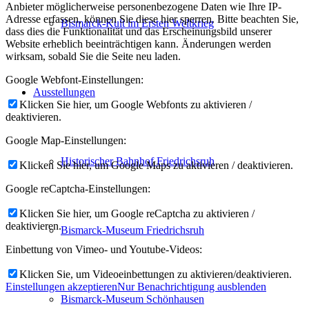
Anbieter möglicherweise personenbezogene Daten wie Ihre IP-
Adresse erfassen, können Sie diese hier sperren. Bitte beachten Sie,
Bismarck-Kult im Ersten Weltkrieg
dass dies die Funktionalität und das Erscheinungsbild unserer
Website erheblich beeinträchtigen kann. Änderungen werden
wirksam, sobald Sie die Seite neu laden.
Google Webfont-Einstellungen:
Ausstellungen
Klicken Sie hier, um Google Webfonts zu aktivieren /
deaktivieren.
Google Map-Einstellungen:
Historischer Bahnhof Friedrichsruh
Klicken Sie hier, um Google Maps zu aktivieren / deaktivieren.
Google reCaptcha-Einstellungen:
Klicken Sie hier, um Google reCaptcha zu aktivieren /
deaktivieren.
Bismarck-Museum Friedrichsruh
Einbettung von Vimeo- und Youtube-Videos:
Klicken Sie, um Videoeinbettungen zu aktivieren/deaktivieren.
Einstellungen akzeptieren
Nur Benachrichtigung ausblenden
Bismarck-Museum Schönhausen