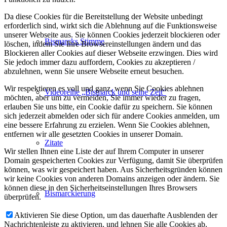
Da diese Cookies für die Bereitstellung der Website unbedingt
erforderlich sind, wirkt sich die Ablehnung auf die Funktionsweise
unserer Webseite aus. Sie können Cookies jederzeit blockieren oder
Bismarcks Stimme
löschen, indem Sie Ihre Browsereinstellungen ändern und das
Blockieren aller Cookies auf dieser Webseite erzwingen. Dies wird
Sie jedoch immer dazu auffordern, Cookies zu akzeptieren /
abzulehnen, wenn Sie unsere Webseite erneut besuchen.
Wir respektieren es voll und ganz, wenn Sie Cookies ablehnen
Videoreihe „Bismarck und seine Zeit“
möchten, aber um zu vermeiden, Sie immer wieder zu fragen,
erlauben Sie uns bitte, ein Cookie dafür zu speichern. Sie können
sich jederzeit abmelden oder sich für andere Cookies anmelden, um
eine bessere Erfahrung zu erzielen. Wenn Sie Cookies ablehnen,
entfernen wir alle gesetzten Cookies in unserer Domain.
Zitate
Wir stellen Ihnen eine Liste der auf Ihrem Computer in unserer
Domain gespeicherten Cookies zur Verfügung, damit Sie überprüfen
können, was wir gespeichert haben. Aus Sicherheitsgründen können
wir keine Cookies von anderen Domains anzeigen oder ändern. Sie
können diese in den Sicherheitseinstellungen Ihres Browsers
Bismarckierung
überprüfen.
Aktivieren Sie diese Option, um das dauerhafte Ausblenden der
Nachrichtenleiste zu aktivieren, und lehnen Sie alle Cookies ab,