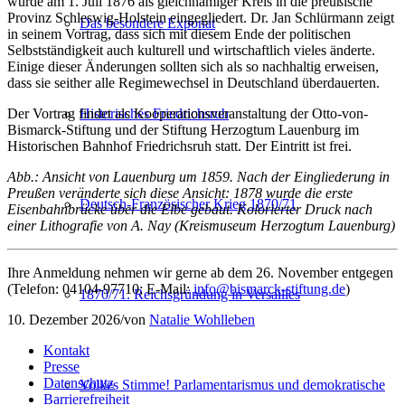
wurde am 1. Juli 1876 als gleichnamiger Kreis in die preußische
Provinz Schleswig-Holstein eingegliedert. Dr. Jan Schlürmann zeigt
Das besondere Exponat
in seinem Vortrag, dass sich mit diesem Ende der politischen
Selbstständigkeit auch kulturell und wirtschaftlich vieles änderte.
Einige dieser Änderungen sollten sich als so nachhaltig erweisen,
dass sie seither alle Regimewechsel in Deutschland überdauerten.
Der Vortrag findet als Kooperationsveranstaltung der Otto-von-
Historisches Friedrichsruh
Bismarck-Stiftung und der Stiftung Herzogtum Lauenburg im
Historischen Bahnhof Friedrichsruh statt. Der Eintritt ist frei.
Abb.: Ansicht von Lauenburg um 1859. Nach der Eingliederung in
Preußen veränderte sich diese Ansicht: 1878 wurde die erste
Deutsch-Französischer Krieg 1870/71
Eisenbahnbrücke über die Elbe gebaut. Kolorierter Druck nach
einer Lithografie von A. Nay (Kreismuseum Herzogtum Lauenburg)
Ihre Anmeldung nehmen wir gerne ab dem 26. November entgegen
(Telefon: 04104-97710; E-Mail:
info@bismarck-stiftung.de
)
1870/71. Reichsgründung in Versailles
10. Dezember 2026
/
von
Natalie Wohlleben
Kontakt
Presse
Datenschutz
Volkes Stimme! Parlamentarismus und demokratische
Barrierefreiheit