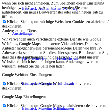
wenn Sie sich nicht anmelden. Zum Speichern dieser Einstellung
benötigen wir 2 Cookies. Andernfalls werden Sie erneut
Bismarck-Kult im Ersten Weltkrieg
aufgefordert, ein neues Browserfenster oder einen neuen Tab zu
öffnen.
Klicken Sie hier, um wichtige Webseiten-Cookies zu aktivieren /
deaktivieren.
Andere externe Dienste
Ausstellungen
Wir verwenden auch verschiedene externe Dienste wie Google
Webfonts, Google Maps und externe Videoanbieter. Da diese
Anbieter möglicherweise personenbezogene Daten wie Ihre IP-
Adresse erfassen, können Sie diese hier sperren. Bitte beachten Sie,
dass dies die Funktionalität und das Erscheinungsbild unserer
Historischer Bahnhof Friedrichsruh
Website erheblich beeinträchtigen kann. Änderungen werden
wirksam, sobald Sie die Seite neu laden.
Google Webfont-Einstellungen:
Bismarck-Museum Friedrichsruh
Klicken Sie hier, um Google Webfonts zu aktivieren /
deaktivieren.
Google Map-Einstellungen:
Klicken Sie hier, um Google Maps zu aktivieren / deaktivieren.
Bismarck-Museum Schönhausen