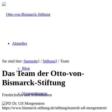
Aktuelles
Sie sind hier:
Startseite
1
/
Stiftung
2
/
Team
Blog
Das Team der Otto-von-
Bismarck-Stiftung
Veranstaltungen
Friedrichsruh und Schönhausen
https://www.bismarck-stiftung.de/stiftung/team/dr-ulf-morgenstern/