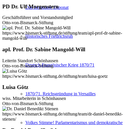
PD Dr. Ulf Morgenstern
Das besondere Exponat
Geschäftsführer und Vorstandsmitglied
Otto-von-Bismarck-Stiftung
https://www.bismarck-stiftung.de/stiftung/team/apl-prof-dr-sabine-
Historisches Friedrichsruh
mangold-will/
apl. Prof. Dr. Sabine Mangold-Will
Leiterin Standort Schönhausen
Deutsch-Französischer Krieg 1870/71
Otto-von-Bismarck-Stiftung
https://www.bismarck-stiftung.de/stiftung/team/luisa-goetz
Luisa Götz
1870/71. Reichsgründung in Versailles
wiss. Mitarbeiterin in Schönhausen
Otto-von-Bismarck-Stiftung
https://www.bismarck-stiftung.de/stiftung/team/dr-daniel-benedikt-
stienen/
Volkes Stimme! Parlamentarismus und demokratische