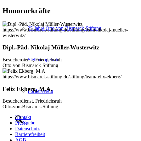
Honorarkräfte
25 Jahre Otto-von-Bismarck-Stiftung
https://www.bismarck-stiftung.de/stiftung/team/nikolaj-mueller-
wusterwitz/
Dipl.-Päd. Nikolaj Müller-Wusterwitz
Besucherdienst, Friedrichsruh
Stellenangebote
Otto-von-Bismarck-Stiftung
https://www.bismarck-stiftung.de/stiftung/team/felix-ekberg/
Felix Ekberg, M.A.
Förderverein
Besucherdienst, Friedrichsruh
Otto-von-Bismarck-Stiftung
Kontakt
Suche
Presse
Datenschutz
Barrierefreiheit
AGB