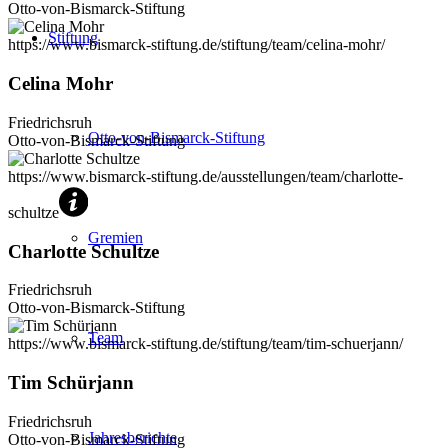
Otto-von-Bismarck-Stiftung
Stiftung
https://www.bismarck-stiftung.de/stiftung/team/celina-mohr/
Celina Mohr
Friedrichsruh
Otto-von-Bismarck-Stiftung
Otto-von-Bismarck-Stiftung
https://www.bismarck-stiftung.de/ausstellungen/team/charlotte-
schultze
Gremien
Charlotte Schultze
Friedrichsruh
Otto-von-Bismarck-Stiftung
Team
https://www.bismarck-stiftung.de/stiftung/team/tim-schuerjann/
Tim Schürjann
Friedrichsruh
Jahresberichte
Otto-von-Bismarck-Stiftung