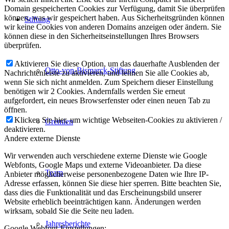
Domain gespeicherten Cookies zur Verfügung, damit Sie überprüfen
können, was wir gespeichert haben. Aus Sicherheitsgründen können
Stiftung
wir keine Cookies von anderen Domains anzeigen oder ändern. Sie
können diese in den Sicherheitseinstellungen Ihres Browsers
überprüfen.
Aktivieren Sie diese Option, um das dauerhafte Ausblenden der
Otto-von-Bismarck-Stiftung
Nachrichtenleiste zu aktivieren, und lehnen Sie alle Cookies ab,
wenn Sie sich nicht anmelden. Zum Speichern dieser Einstellung
benötigen wir 2 Cookies. Andernfalls werden Sie erneut
aufgefordert, ein neues Browserfenster oder einen neuen Tab zu
öffnen.
Klicken Sie hier, um wichtige Webseiten-Cookies zu aktivieren /
Gremien
deaktivieren.
Andere externe Dienste
Wir verwenden auch verschiedene externe Dienste wie Google
Webfonts, Google Maps und externe Videoanbieter. Da diese
Team
Anbieter möglicherweise personenbezogene Daten wie Ihre IP-
Adresse erfassen, können Sie diese hier sperren. Bitte beachten Sie,
dass dies die Funktionalität und das Erscheinungsbild unserer
Website erheblich beeinträchtigen kann. Änderungen werden
wirksam, sobald Sie die Seite neu laden.
Jahresberichte
Google Webfont-Einstellungen: