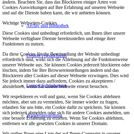
ändern. Beachten Sie, dass das Blockieren einiger Arten von
Cookies Auswirkungen auf Ihre Erfahrung auf unseren Webseite
und auf die Dienste haben kann, die wir anbieten können.
Wichtige Webseiten-Cookies
Archiv und Bibliothek
Diese Cookies sind unbedingt erforderlich, um Ihnen über unsere
Webseite verfügbare Dienste bereitzustellen und einige ihrer
Funktionen zu nutzen.
Da diese Cookies für die Bereitstellung der Website unbedingt
Lernort Friedrichsruh
erforderlich sind, wirkt sich die Ablehnung auf die Funktionsweise
unserer Webseite aus. Sie können Cookies jederzeit blockieren oder
löschen, indem Sie Ihre Browsereinstellungen ändern und das
Blockieren aller Cookies auf dieser Webseite erzwingen. Dies wird
Sie jedoch immer dazu auffordern, Cookies zu akzeptieren /
Lernort Schönhausen
abzulehnen, wenn Sie unsere Webseite erneut besuchen.
Wir respektieren es voll und ganz, wenn Sie Cookies ablehnen
möchten, aber um zu vermeiden, Sie immer wieder zu fragen,
erlauben Sie uns bitte, ein Cookie dafür zu speichern. Sie können
sich jederzeit abmelden oder sich für andere Cookies anmelden, um
Wanderausstellung
eine bessere Erfahrung zu erzielen. Wenn Sie Cookies ablehnen,
entfernen wir alle gesetzten Cookies in unserer Domain.
Wir stellen Ihnen eine Liste der auf Ihrem Computer in unserer