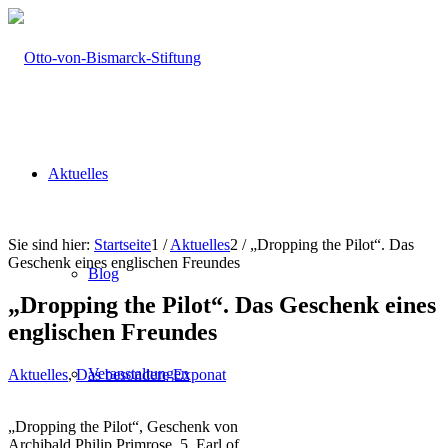
Aktuelles
Sie sind hier:
Startseite
1
/
Aktuelles
2
/
„Dropping the Pilot“. Das
Geschenk eines englischen Freundes
Blog
„Dropping the Pilot“. Das Geschenk eines
englischen Freundes
Veranstaltungen
Aktuelles
,
Das besondere Exponat
„Dropping the Pilot“, Geschenk von
Archibald Philip Primrose, 5. Earl of