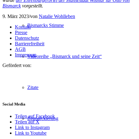
wurde
der Ehrenbürgerbrief der Hansestadt Wismar für Otto von
Bismarck
vorgestellt.
9. März 2023
/
von
Natalie Wohlleben
Bismarcks Stimme
Kontakt
Presse
Datenschutz
Barrierefreiheit
AGB
Impressum
Videoreihe „Bismarck und seine Zeit“
Gefördert von:
Zitate
Social Media
Teilen auf Facebook
Bismarckierung
Teilen auf X
Link to Instagram
Link to Youtube