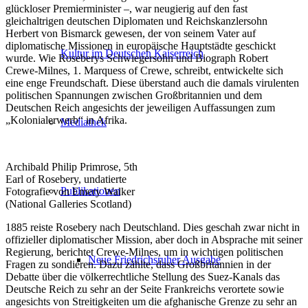
glückloser Premierminister –, war neugierig auf den fast
gleichaltrigen deutschen Diplomaten und Reichskanzlersohn
Herbert von Bismarck gewesen, der von seinem Vater auf
diplomatische Missionen in europäische Hauptstädte geschickt
Kultur im Deutschen Kaiserreich
wurde. Wie Roseberys Schwiegersohn und Biograph Robert
Crewe-Milnes, 1. Marquess of Crewe, schreibt, entwickelte sich
eine enge Freundschaft. Diese überstand auch die damals virulenten
politischen Spannungen zwischen Großbritannien und dem
Deutschen Reich angesichts der jeweiligen Auffassungen zum
„Kolonialerwerb“ in Afrika.
Mediathek
Archibald Philip Primrose, 5th
Earl of Rosebery, undatierte
Publikationen
Fotografie von Emery Walker
(National Galleries Scotland)
1885 reiste Rosebery nach Deutschland. Dies geschah zwar nicht in
offizieller diplomatischer Mission, aber doch in Absprache mit seiner
Regierung, berichtet Crewe-Milnes, um in wichtigen politischen
Neue Friedrichsruher Ausgabe
Fragen zu sondieren. Dazu zählte, dass Großbritannien in der
Debatte über die völkerrechtliche Stellung des Suez-Kanals das
Deutsche Reich zu sehr an der Seite Frankreichs verortete sowie
angesichts von Streitigkeiten um die afghanische Grenze zu sehr an