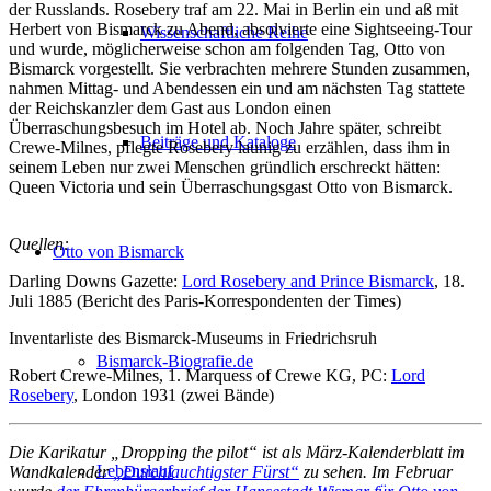
der Russlands. Rosebery traf am 22. Mai in Berlin ein und aß mit
Herbert von Bismarck zu Abend, absolvierte eine Sightseeing-Tour
Wissenschaftliche Reihe
und wurde, möglicherweise schon am folgenden Tag, Otto von
Bismarck vorgestellt. Sie verbrachten mehrere Stunden zusammen,
nahmen Mittag- und Abendessen ein und am nächsten Tag stattete
der Reichskanzler dem Gast aus London einen
Überraschungsbesuch im Hotel ab. Noch Jahre später, schreibt
Beiträge und Kataloge
Crewe-Milnes, pflegte Rosebery launig zu erzählen, dass ihm in
seinem Leben nur zwei Menschen gründlich erschreckt hätten:
Queen Victoria und sein Überraschungsgast Otto von Bismarck.
Quellen:
Otto von Bismarck
Darling Downs Gazette:
Lord Rosebery and Prince Bismarck
, 18.
Juli 1885 (Bericht des Paris-Korrespondenten der Times)
Inventarliste des Bismarck-Museums in Friedrichsruh
Bismarck-Biografie.de
Robert Crewe-Milnes, 1. Marquess of Crewe KG, PC:
Lord
Rosebery
, London 1931 (zwei Bände)
Die Karikatur „Dropping the pilot“ ist als März-Kalenderblatt im
Lebenslauf
Wandkalender
„Durchlauchtigster Fürst“
zu sehen. Im Februar