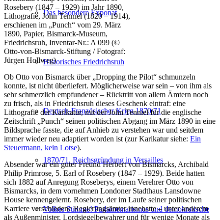
Rosebery (1847 – 1929) im Jahr 1890,
Das besondere Exponat
Lithografie, John Tenniel (1820 – 1914),
erschienen im „Punch“ vom 29. März
1890, Papier, Bismarck-Museum,
Friedrichsruh, Inventar-Nr.: A 099 (©
Otto-von-Bismarck-Stiftung / Fotograf:
Jürgen Hollweg)
Historisches Friedrichsruh
Ob Otto von Bismarck über „Dropping the Pilot“ schmunzeln
konnte, ist nicht überliefert. Möglicherweise war sein – von ihm als
sehr schmerzlich empfundener – Rücktritt von allem Ämtern noch
zu frisch, als in Friedrichsruh dieses Geschenk eintraf: eine
Deutsch-Französischer Krieg 1870/71
Lithografie der Karikatur, mit der John Tenniel für die englische
Zeitschrift „Punch“ seinen politischen Abgang im März 1890 in eine
Bildsprache fasste, die auf Anhieb zu verstehen war und seitdem
immer wieder neu adaptiert worden ist (zur Karikatur siehe:
Ein
Steuermann, kein Lotse
).
1870/71. Reichsgründung in Versailles
Absender war ein guter Freund Herbert von Bismarcks, Archibald
Philip Primrose, 5. Earl of Rosebery (1847 – 1929). Beide hatten
sich 1882 auf Anregung Roseberys, einem Verehrer Otto von
Bismarcks, in dem vornehmen Londoner Stadthaus Lansdowne
House kennengelernt. Rosebery, der im Laufe seiner politischen
Karriere verschiedene Regierungsämter innehatte – unter anderem
Volkes Stimme! Parlamentarismus und demokratische
als Außenminister, Lordsiegelbewahrer und für wenige Monate als