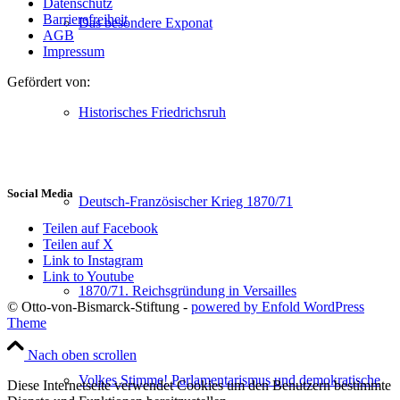
Datenschutz
Barrierefreiheit
Das besondere Exponat
AGB
Impressum
Gefördert von:
Historisches Friedrichsruh
Social Media
Deutsch-Französischer Krieg 1870/71
Teilen auf Facebook
Teilen auf X
Link to Instagram
Link to Youtube
1870/71. Reichsgründung in Versailles
© Otto-von-Bismarck-Stiftung -
powered by Enfold WordPress
Theme
Nach oben scrollen
Volkes Stimme! Parlamentarismus und demokratische
Diese Internetseite verwendet Cookies um den Benutzern bestimmte