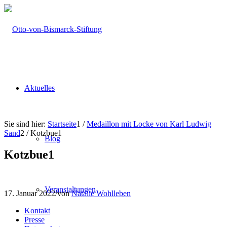
Aktuelles
Sie sind hier:
Startseite
1
/
Medaillon mit Locke von Karl Ludwig
Sand
2
/
Kotzbue1
Blog
Kotzbue1
Veranstaltungen
17. Januar 2022
/
von
Natalie Wohlleben
Kontakt
Presse