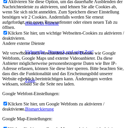
Aktivieren Sie diese Option, um das dauerhafte Ausblenden der
Nachrichtenleiste zu aktivieren, und lehnen Sie alle Cookies ab,
wenn Sie sich nicht anmelden. Zum Speichern dieser Einstellung
benötigen wir 2 Cookies. Andernfalls werden Sie erneut
aufgefordert, ein neues Browserfenster oder einen neuen Tab zu
Bismarcks Stimme
öffnen.
Klicken Sie hier, um wichtige Webseiten-Cookies zu aktivieren /
deaktivieren.
Andere externe Dienste
Videoreihe „Bismarck und seine Zeit“
Wir verwenden auch verschiedene externe Dienste wie Google
Webfonts, Google Maps und externe Videoanbieter. Da diese
Anbieter möglicherweise personenbezogene Daten wie Ihre IP-
Adresse erfassen, können Sie diese hier sperren. Bitte beachten Sie,
dass dies die Funktionalität und das Erscheinungsbild unserer
Website erheblich beeinträchtigen kann. Änderungen werden
Zitate
wirksam, sobald Sie die Seite neu laden.
Google Webfont-Einstellungen:
Klicken Sie hier, um Google Webfonts zu aktivieren /
deaktivieren.
Bismarckierung
Google Map-Einstellungen: