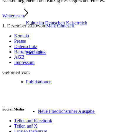
Massen begleiteten den Einzug des siegreichen Heeres.
Weiterlesen
Kultur im Deutschen Kaiserreich
1. Dezember 2020
/
von
Maik Ohnezeit
Kontakt
Presse
Datenschutz
Barrierefreiheit
Mediathek
AGB
Impressum
Gefördert von:
Publikationen
Social Media
Neue Friedrichsruher Ausgabe
Teilen auf Facebook
Teilen auf X
Link to Instagram