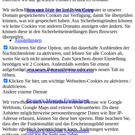
Wir stellen Ihnen eine Liste der auf Ihrem Computer in unserer
Bismarck-Kult im Ersten Weltkrieg
Domain gespeicherten Cookies zur Verfügung, damit Sie überprüfen
können, was wir gespeichert haben. Aus Sicherheitsgründen können
wir keine Cookies von anderen Domains anzeigen oder ändern. Sie
können diese in den Sicherheitseinstellungen Ihres Browsers
überprüfen.
Ausstellungen
Aktivieren Sie diese Option, um das dauerhafte Ausblenden der
Nachrichtenleiste zu aktivieren, und lehnen Sie alle Cookies ab,
wenn Sie sich nicht anmelden. Zum Speichern dieser Einstellung
benötigen wir 2 Cookies. Andernfalls werden Sie erneut
aufgefordert, ein neues Browserfenster oder einen neuen Tab zu
Historischer Bahnhof Friedrichsruh
öffnen.
Klicken Sie hier, um wichtige Webseiten-Cookies zu aktivieren /
deaktivieren.
Andere externe Dienste
Bismarck-Museum Friedrichsruh
Wir verwenden auch verschiedene externe Dienste wie Google
Webfonts, Google Maps und externe Videoanbieter. Da diese
Anbieter möglicherweise personenbezogene Daten wie Ihre IP-
Adresse erfassen, können Sie diese hier sperren. Bitte beachten Sie,
dass dies die Funktionalität und das Erscheinungsbild unserer
Website erheblich beeinträchtigen kann. Änderungen werden
Bismarck-Museum Schönhausen
wirksam, sobald Sie die Seite neu laden.