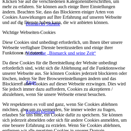
Klicken Sie auf die verschiedenen Kategorienüberschriften, um
mehr zu erfahren. Sie können auch einige Ihrer Einstellungen
ändern. Beachten Sie, dass das Blockieren einiger Arten von
Cookies Auswirkungen auf Ihre Erfahrung auf unseren Webseite
und auf die Dienste haben kann, die wir anbieten können.
Bismarcks Stimme
Wichtige Webseiten-Cookies
Diese Cookies sind unbedingt erforderlich, um Ihnen über unsere
Webseite verfügbare Dienste bereitzustellen und einige ihrer
Funktionen zu nutzen.
Videoreihe „Bismarck und seine Zeit“
Da diese Cookies für die Bereitstellung der Website unbedingt
erforderlich sind, wirkt sich die Ablehnung auf die Funktionsweise
unserer Webseite aus. Sie können Cookies jederzeit blockieren oder
löschen, indem Sie Ihre Browsereinstellungen ändern und das
Zitate
Blockieren aller Cookies auf dieser Webseite erzwingen. Dies wird
Sie jedoch immer dazu auffordern, Cookies zu akzeptieren /
abzulehnen, wenn Sie unsere Webseite erneut besuchen.
Wir respektieren es voll und ganz, wenn Sie Cookies ablehnen
möchten, aber um zu vermeiden, Sie immer wieder zu fragen,
Bismarckierung
erlauben Sie uns bitte, ein Cookie dafür zu speichern. Sie können
sich jederzeit abmelden oder sich für andere Cookies anmelden, um
eine bessere Erfahrung zu erzielen. Wenn Sie Cookies ablehnen,
entfernen wir alle gesetzten Cookies in unserer Domain.