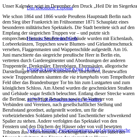
Unser Kalender zeigt im Dezember den Druck „Heil Dir im Siegerkr
Das besondere Exponat
Wie schon 1864 und 1866 wurde Preußens Hauptstadt Berlin nach
dem Sieg über Frankreich im Frühsommer 1871 Schauplatz eines
besonderen militärischen Spektakels. Die Stadt bereitete sich auf den
Empfang der siegreichen Truppen vor – und putzte sich
entsprechend heraus: Straßen und Gebäude wurden mit Eichenlaub,
Historisches Friedrichsruh
Lorbeerkränzen, Teppichen sowie Blumen- und Girlandenschmuck
versehen, Flaggenmasten und Wappenschilde aufgestellt. Am 16.
Juni marschierte das siegreiche preußische Heer in Berlin ein,
vertreten durch Garderegimenter und Abordnungen der anderen
Truppenteile. Denkmäler, Ehrenbögen, Ehrensäulen, allegorische
Deutsch-Französischer Krieg 1870/71
Darstellungen und andere Kunstwerke, Inschriften, Beutewaffen
sowie Truppenfahnen säumten die
via triumphalis
vom Tempelhofer
Feld über das Brandenburger Tor bis hin zum Lustgarten und zum
königlichen Schloss. Am Abend wurden die geschmückten Straßen
und Gebäude sogar festlich beleuchtet. Entlang dieser Strecke waren
die Berliner, auswärtige Besucher sowie die Vertreter von
1870/71. Reichsgründung in Versailles
Verbänden und Vereinen, nach gesellschaftlicher Stellung und
Berufsstand geordnet, aufgestellt worden, um für die
vorbeiziehenden Soldaten jubelnd und Taschentücher schwenkend
Spalier zu stehen. Andere verfolgten das Spektakel von den
Fenstern und den Dächern der Häuser oder von voll besetzten
Volkes Stimme! Parlamentarismus und demokratische
Tribünen aus. Marschmusik, Glockengeläut sowie der Jubel der