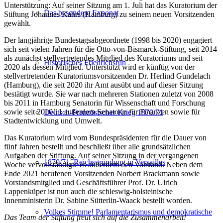
Unterstützung: Auf seiner Sitzung am 1. Juli hat das Kuratorium der
Das besondere Exponat
Stiftung Johannes Kahrs (Hamburg) zu seinem neuen Vorsitzenden
gewählt.
Der langjährige Bundestagsabgeordnete (1998 bis 2020) engagiert
sich seit vielen Jahren für die Otto-von-Bismarck-Stiftung, seit 2014
als zunächst stellvertretendes Mitglied des Kuratoriums und seit
Historisches Friedrichsruh
2020 als dessen Mitglied. Unterstützt wird er künftig von der
stellvertretenden Kuratoriumsvorsitzenden Dr. Herlind Gundelach
(Hamburg), die seit 2020 ihr Amt ausübt und auf dieser Sitzung
bestätigt wurde. Sie war nach mehreren Stationen zuletzt von 2008
bis 2011 in Hamburg Senatorin für Wissenschaft und Forschung
sowie seit 2010/11 außerdem Senatorin für Finanzen sowie für
Deutsch-Französischer Krieg 1870/71
Stadtentwicklung und Umwelt.
Das Kuratorium wird vom Bundespräsidenten für die Dauer von
fünf Jahren bestellt und beschließt über alle grundsätzlichen
Aufgaben der Stiftung. Auf seiner Sitzung in der vergangenen
1870/71. Reichsgründung in Versailles
Woche vervollständigte es außerdem den Vorstand. Neben dem
Ende 2021 berufenen Vorsitzenden Norbert Brackmann sowie
Vorstandsmitglied und Geschäftsführer Prof. Dr. Ulrich
Lappenküper ist nun auch die schleswig-holsteinische
Innenministerin Dr. Sabine Sütterlin-Waack bestellt worden.
Volkes Stimme! Parlamentarismus und demokratische
Das Team der Stiftung freut sich auf die Zusammenarbeit!