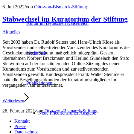
6. Juli 2022
/
von
Otto-von-Bismarck-Stiftung
Stabwechsel im Kuratorium der Stiftung
Kultur im Deutschen Kaiserreich
Aktuelles
Seit 2003 haben Dr. Rudolf Seiters und Hans-Ulrich Klose als
Vorsitzender und stellvertretender Vorsitzender des Kuratoriums die
Geschicke unserer Stiftung maßgeblich mitgeprägt. Gestern
Mediathek
übernahmen Norbert Brackmann und Herlind Gundelach den Stab:
Sie wurden auf der konstituierenden Online-Sitzung des neuen
Kuratoriums zum Vorsitzenden und zur stellvertretenden
Vorsitzenden gewählt. Bundespräsident Frank-Walter Steinmeier
hatte die Bestellungsurkunden der Kuratoriumsmitglieder im
Publikationen
vergangenen Jahr unterzeichnet.
Weiterlesen
26. Februar 2021
/
von
Otto-von-Bismarck-Stiftung
Neue Friedrichsruher Ausgabe
Kontakt
Presse
Datenschutz