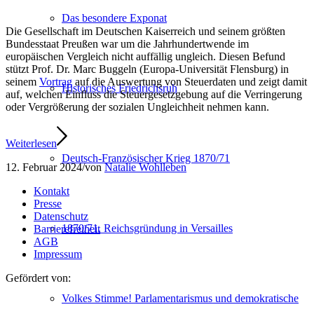
Das besondere Exponat
Die Gesellschaft im Deutschen Kaiserreich und seinem größten
Bundesstaat Preußen war um die Jahrhundertwende im
europäischen Vergleich nicht auffällig ungleich. Diesen Befund
stützt Prof. Dr. Marc Buggeln (Europa-Universität Flensburg) in
seinem
Vortrag
auf die Auswertung von Steuerdaten und zeigt damit
Historisches Friedrichsruh
auf, welchen Einfluss die Steuergesetzgebung auf die Verringerung
oder Vergrößerung der sozialen Ungleichheit nehmen kann.
Weiterlesen
Deutsch-Französischer Krieg 1870/71
12. Februar 2024
/
von
Natalie Wohlleben
Kontakt
Presse
Datenschutz
1870/71. Reichsgründung in Versailles
Barrierefreiheit
AGB
Impressum
Gefördert von:
Volkes Stimme! Parlamentarismus und demokratische