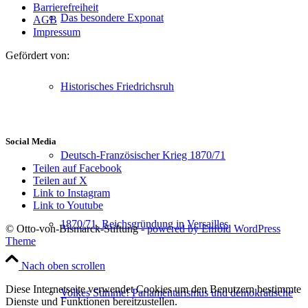
Barrierefreiheit
Das besondere Exponat
AGB
Impressum
Gefördert von:
Historisches Friedrichsruh
Social Media
Deutsch-Französischer Krieg 1870/71
Teilen auf Facebook
Teilen auf X
Link to Instagram
Link to Youtube
1870/71. Reichsgründung in Versailles
© Otto-von-Bismarck-Stiftung -
powered by Enfold WordPress
Theme
Nach oben scrollen
Diese Internetseite verwendet Cookies um den Benutzern bestimmte
Volkes Stimme! Parlamentarismus und demokratische
Dienste und Funktionen bereitzustellen.