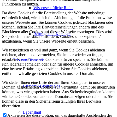
Funktionen zu nutzen.
Wissenschaftliche Reihe
Da diese Cookies für die Bereitstellung der Website unbedingt
erforderlich sind, wirkt sich die Ablehnung auf die Funktionsweise
unserer Webseite aus. Sie können Cookies jederzeit blockieren oder
löschen, indem Sie Ihre Browsereinstellungen ändern und das
Blockieren aller Cookies auf dieser Webseite erzwingen. Dies wird
Beiträge und Kataloge
Sie jedoch immer dazu auffordern, Cookies zu akzeptieren /
abzulehnen, wenn Sie unsere Webseite erneut besuchen.
Wir respektieren es voll und ganz, wenn Sie Cookies ablehnen
möchten, aber um zu vermeiden, Sie immer wieder zu fragen,
erlauben Sie uns bitte, ein Cookie dafür zu speichern. Sie können
Otto von Bismarck
sich jederzeit abmelden oder sich für andere Cookies anmelden, um
eine bessere Erfahrung zu erzielen. Wenn Sie Cookies ablehnen,
entfernen wir alle gesetzten Cookies in unserer Domain.
Wir stellen Ihnen eine Liste der auf Ihrem Computer in unserer
Bismarck-Biografie.de
Domain gespeicherten Cookies zur Verfügung, damit Sie überprüfen
können, was wir gespeichert haben. Aus Sicherheitsgründen können
wir keine Cookies von anderen Domains anzeigen oder ändern. Sie
können diese in den Sicherheitseinstellungen Ihres Browsers
überprüfen.
Lebenslauf
Aktivieren Sie diese Option, um das dauerhafte Ausblenden der