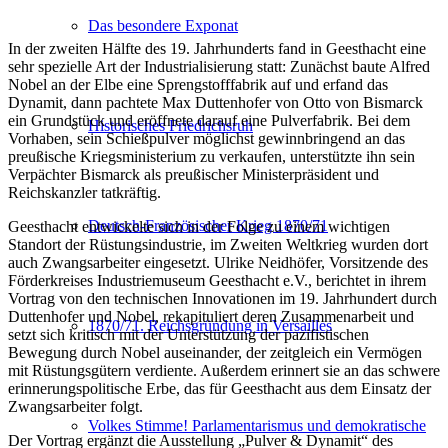
Das besondere Exponat
In der zweiten Hälfte des 19. Jahrhunderts fand in Geesthacht eine
sehr spezielle Art der Industrialisierung statt: Zunächst baute Alfred
Nobel an der Elbe eine Sprengstofffabrik auf und erfand das
Dynamit, dann pachtete Max Duttenhofer von Otto von Bismarck
ein Grundstück und eröffnete darauf eine Pulverfabrik. Bei dem
Historisches Friedrichsruh
Vorhaben, sein Schießpulver möglichst gewinnbringend an das
preußische Kriegsministerium zu verkaufen, unterstützte ihn sein
Verpächter Bismarck als preußischer Ministerpräsident und
Reichskanzler tatkräftig.
Deutsch-Französischer Krieg 1870/71
Geesthacht entwickelte sich in der Folge zu einem wichtigen
Standort der Rüstungsindustrie, im Zweiten Weltkrieg wurden dort
auch Zwangsarbeiter eingesetzt. Ulrike Neidhöfer, Vorsitzende des
Förderkreises Industriemuseum Geesthacht e.V., berichtet in ihrem
Vortrag von den technischen Innovationen im 19. Jahrhundert durch
Duttenhofer und Nobel, rekapituliert deren Zusammenarbeit und
1870/71. Reichsgründung in Versailles
setzt sich kritisch mit der Unterstützung der pazifistischen
Bewegung durch Nobel auseinander, der zeitgleich ein Vermögen
mit Rüstungsgütern verdiente. Außerdem erinnert sie an das schwere
erinnerungspolitische Erbe, das für Geesthacht aus dem Einsatz der
Zwangsarbeiter folgt.
Volkes Stimme! Parlamentarismus und demokratische
Der Vortrag ergänzt die Ausstellung „Pulver & Dynamit“ des