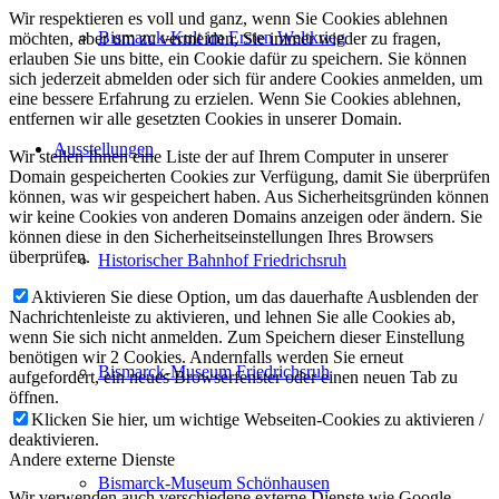
Wir respektieren es voll und ganz, wenn Sie Cookies ablehnen
Bismarck-Kult im Ersten Weltkrieg
möchten, aber um zu vermeiden, Sie immer wieder zu fragen,
erlauben Sie uns bitte, ein Cookie dafür zu speichern. Sie können
sich jederzeit abmelden oder sich für andere Cookies anmelden, um
eine bessere Erfahrung zu erzielen. Wenn Sie Cookies ablehnen,
entfernen wir alle gesetzten Cookies in unserer Domain.
Ausstellungen
Wir stellen Ihnen eine Liste der auf Ihrem Computer in unserer
Domain gespeicherten Cookies zur Verfügung, damit Sie überprüfen
können, was wir gespeichert haben. Aus Sicherheitsgründen können
wir keine Cookies von anderen Domains anzeigen oder ändern. Sie
können diese in den Sicherheitseinstellungen Ihres Browsers
überprüfen.
Historischer Bahnhof Friedrichsruh
Aktivieren Sie diese Option, um das dauerhafte Ausblenden der
Nachrichtenleiste zu aktivieren, und lehnen Sie alle Cookies ab,
wenn Sie sich nicht anmelden. Zum Speichern dieser Einstellung
benötigen wir 2 Cookies. Andernfalls werden Sie erneut
Bismarck-Museum Friedrichsruh
aufgefordert, ein neues Browserfenster oder einen neuen Tab zu
öffnen.
Klicken Sie hier, um wichtige Webseiten-Cookies zu aktivieren /
deaktivieren.
Andere externe Dienste
Bismarck-Museum Schönhausen
Wir verwenden auch verschiedene externe Dienste wie Google