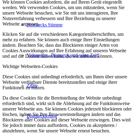
Wir können Cookies anfordern, die auf Ihrem Gerät eingestellt
werden. Wir verwenden Cookies, um uns mitzuteilen, wenn Sie
unsere Webseite besuchen, wie Sie mit uns interagieren, Ihre
Nutzererfahrung verbessern und Ihre Beziehung zu unserer
Webseite anpassen.
Bismarcks Stimme
Klicken Sie auf die verschiedenen Kategorienüberschriften, um
mehr zu erfahren. Sie können auch einige Ihrer Einstellungen
ändern. Beachten Sie, dass das Blockieren einiger Arten von
Cookies Auswirkungen auf Ihre Erfahrung auf unseren Webseite
Videoreihe „Bismarck und seine Zeit“
und auf die Dienste haben kann, die wir anbieten können.
Wichtige Webseiten-Cookies
Diese Cookies sind unbedingt erforderlich, um Ihnen über unsere
Webseite verfügbare Dienste bereitzustellen und einige ihrer
Zitate
Funktionen zu nutzen.
Da diese Cookies für die Bereitstellung der Website unbedingt
erforderlich sind, wirkt sich die Ablehnung auf die Funktionsweise
unserer Webseite aus. Sie können Cookies jederzeit blockieren oder
löschen, indem Sie Ihre Browsereinstellungen ändern und das
Bismarckierung
Blockieren aller Cookies auf dieser Webseite erzwingen. Dies wird
Sie jedoch immer dazu auffordern, Cookies zu akzeptieren /
abzulehnen, wenn Sie unsere Webseite erneut besuchen.