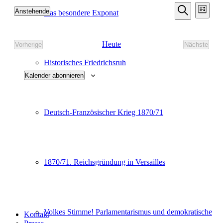
Veransta
Vera
Anstehende
Das besondere Exponat
Liste
Ansic
Such-
Datum
Suche
Navi
wählen.
und
Heute
Vorherige
Nächste
Ansichte
Veranstaltungen
Veransta
Historisches Friedrichsruh
Kalender abonnieren
Deutsch-Französischer Krieg 1870/71
1870/71. Reichsgründung in Versailles
Volkes Stimme! Parlamentarismus und demokratische
Kontakt