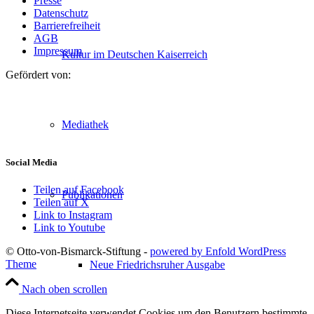
Presse
Datenschutz
Barrierefreiheit
AGB
Impressum
Kultur im Deutschen Kaiserreich
Gefördert von:
Mediathek
Social Media
Teilen auf Facebook
Publikationen
Teilen auf X
Link to Instagram
Link to Youtube
© Otto-von-Bismarck-Stiftung -
powered by Enfold WordPress
Theme
Neue Friedrichsruher Ausgabe
Nach oben scrollen
Diese Internetseite verwendet Cookies um den Benutzern bestimmte