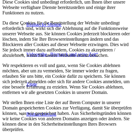
Diese Cookies sind unbedingt erforderlich, um Ihnen über unsere
Webseite verfügbare Dienste bereitzustellen und einige ihrer
Funktionen zu nutzen.
Da diese Cookies für die Bereitstellung der Website unbedingt
Bismarcks Stimme
erforderlich sind, wirkt sich die Ablehnung auf die Funktionsweise
unserer Webseite aus. Sie können Cookies jederzeit blockieren oder
löschen, indem Sie Ihre Browsereinstellungen ändern und das
Blockieren aller Cookies auf dieser Webseite erzwingen. Dies wird
Sie jedoch immer dazu auffordern, Cookies zu akzeptieren /
Videoreihe „Bismarck und seine Zeit“
abzulehnen, wenn Sie unsere Webseite erneut besuchen.
Wir respektieren es voll und ganz, wenn Sie Cookies ablehnen
möchten, aber um zu vermeiden, Sie immer wieder zu fragen,
erlauben Sie uns bitte, ein Cookie dafür zu speichern. Sie können
sich jederzeit abmelden oder sich für andere Cookies anmelden, um
Zitate
eine bessere Erfahrung zu erzielen. Wenn Sie Cookies ablehnen,
entfernen wir alle gesetzten Cookies in unserer Domain.
Wir stellen Ihnen eine Liste der auf Ihrem Computer in unserer
Domain gespeicherten Cookies zur Verfügung, damit Sie überprüfen
können, was wir gespeichert haben. Aus Sicherheitsgründen können
Bismarckierung
wir keine Cookies von anderen Domains anzeigen oder ändern. Sie
können diese in den Sicherheitseinstellungen Ihres Browsers
überprüfen.