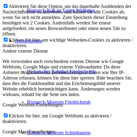
Aktivieren Sie diese Option, um das dauerhafte Ausblenden der
Bismarck-Kult im Ersten Weltkrieg
Nachrichtenleiste zu aktivieren, und lehnen Sie alle Cookies ab,
wenn Sie sich nicht anmelden. Zum Speichern dieser Einstellung
benötigen wir 2 Cookies. Andernfalls werden Sie erneut
aufgefordert, ein neues Browserfenster oder einen neuen Tab zu
öffnen.
Klicken Sie hier, um wichtige Webseiten-Cookies zu aktivieren /
Ausstellungen
deaktivieren.
Andere externe Dienste
Wir verwenden auch verschiedene externe Dienste wie Google
Webfonts, Google Maps und externe Videoanbieter. Da diese
Historischer Bahnhof Friedrichsruh
Anbieter möglicherweise personenbezogene Daten wie Ihre IP-
Adresse erfassen, können Sie diese hier sperren. Bitte beachten Sie,
dass dies die Funktionalität und das Erscheinungsbild unserer
Website erheblich beeinträchtigen kann. Änderungen werden
wirksam, sobald Sie die Seite neu laden.
Bismarck-Museum Friedrichsruh
Google Webfont-Einstellungen:
Klicken Sie hier, um Google Webfonts zu aktivieren /
deaktivieren.
Google Map-Einstellungen:
Bismarck-Museum Schönhausen