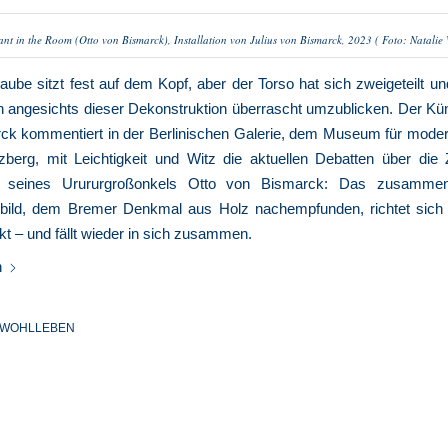
nt in the Room (Otto von Bismarck), Installation von Julius von Bismarck, 2023 ( Foto: Natalie
aube sitzt fest auf dem Kopf, aber der Torso hat sich zweigeteilt u
h angesichts dieser Dekonstruktion überrascht umzublicken. Der Kün
ck kommentiert in der Berlinischen Galerie, dem Museum für moder
uzberg, mit Leichtigkeit und Witz die aktuellen Debatten über die 
 seines Urururgroßonkels Otto von Bismarck: Das zusamme
dbild, dem Bremer Denkmal aus Holz nachempfunden, richtet sich 
akt – und fällt wieder in sich zusammen.
n
E WOHLLEBEN