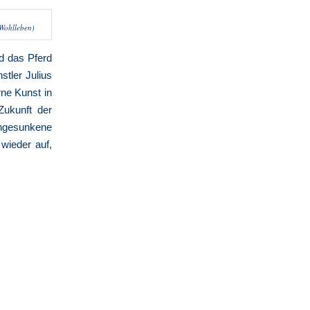
 Wohlleben)
nd das Pferd
stler Julius
ne Kunst in
Zukunft der
ngesunkene
wieder auf,