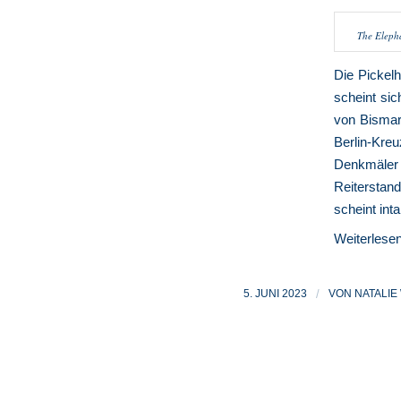
The Elepha
Die Pickelh
scheint sic
von Bismar
Berlin-Kre
Denkmäler
Reiterstan
scheint int
Weiterlese
5. JUNI 2023
/
VON
NATALI