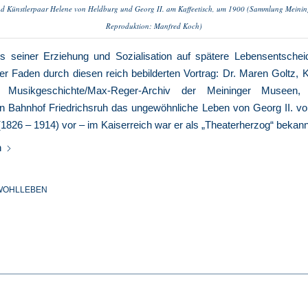
d Künstlerpaar Helene von Heldburg und Georg II. am Kaffeetisch, um 1900 (Sammlung Meinin
Reproduktion: Manfred Koch)
ss seiner Erziehung und Sozialisation auf spätere Lebensentsche
ter Faden durch diesen reich bebilderten Vortrag: Dr. Maren Goltz, 
 Musikgeschichte/Max-Reger-Archiv der
Meininger Museen
,
en Bahnhof Friedrichsruh das ungewöhnliche Leben von Georg II. v
1826 – 1914) vor – im Kaiserreich war er als „Theaterherzog“ bekann
n
 WOHLLEBEN