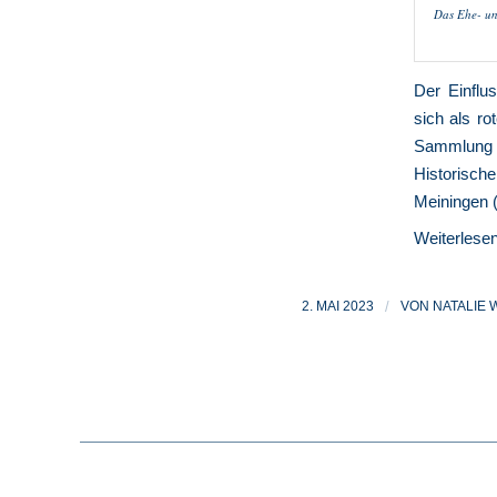
Das Ehe- un
Der Einflu
sich als ro
Sammlung
Historisch
Meiningen (
Weiterlese
2. MAI 2023
/
VON
NATALIE