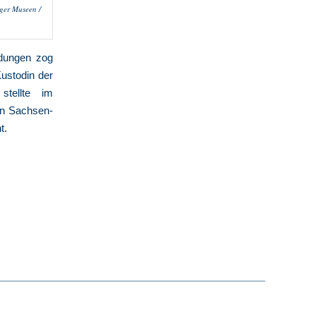
ger Museen /
idungen zog
Kustodin der
 stellte im
on Sachsen-
t.