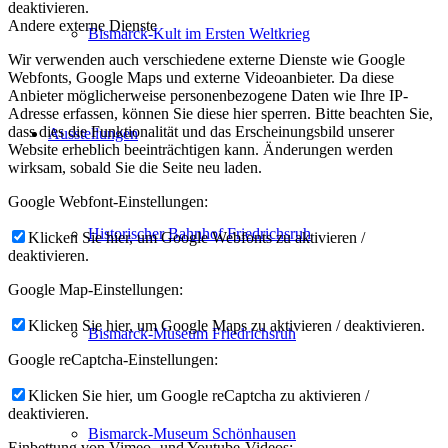
deaktivieren.
Andere externe Dienste
Bismarck-Kult im Ersten Weltkrieg
Wir verwenden auch verschiedene externe Dienste wie Google
Webfonts, Google Maps und externe Videoanbieter. Da diese
Anbieter möglicherweise personenbezogene Daten wie Ihre IP-
Adresse erfassen, können Sie diese hier sperren. Bitte beachten Sie,
dass dies die Funktionalität und das Erscheinungsbild unserer
Ausstellungen
Website erheblich beeinträchtigen kann. Änderungen werden
wirksam, sobald Sie die Seite neu laden.
Google Webfont-Einstellungen:
Historischer Bahnhof Friedrichsruh
Klicken Sie hier, um Google Webfonts zu aktivieren /
deaktivieren.
Google Map-Einstellungen:
Klicken Sie hier, um Google Maps zu aktivieren / deaktivieren.
Bismarck-Museum Friedrichsruh
Google reCaptcha-Einstellungen:
Klicken Sie hier, um Google reCaptcha zu aktivieren /
deaktivieren.
Bismarck-Museum Schönhausen
Einbettung von Vimeo- und Youtube-Videos: