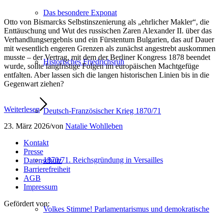
Das besondere Exponat
Otto von Bismarcks Selbstinszenierung als „ehrlicher Makler“, die
Enttäuschung und Wut des russischen Zaren Alexander II. über das
Verhandlungsergebnis und ein Fürstentum Bulgarien, das auf Dauer
mit wesentlich engeren Grenzen als zunächst angestrebt auskommen
musste – der Vertrag, mit dem der Berliner Kongress 1878 beendet
Historisches Friedrichsruh
wurde, sollte langfristige Folgen im europäischen Machtgefüge
entfalten. Aber lassen sich die langen historischen Linien bis in die
Gegenwart ziehen?
Weiterlesen
Deutsch-Französischer Krieg 1870/71
23. März 2026
/
von
Natalie Wohlleben
Kontakt
Presse
1870/71. Reichsgründung in Versailles
Datenschutz
Barrierefreiheit
AGB
Impressum
Gefördert von:
Volkes Stimme! Parlamentarismus und demokratische