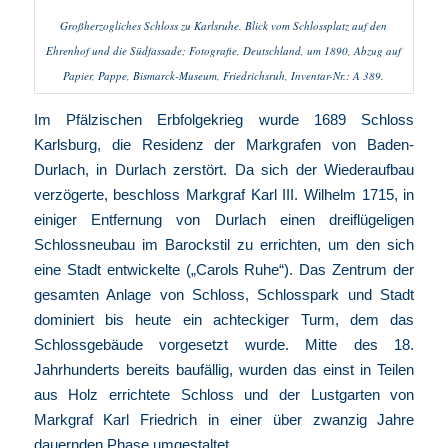
Großherzogliches Schloss zu Karlsruhe. Blick vom Schlossplatz auf den
Ehrenhof und die Südfassade; Fotografie, Deutschland, um 1890, Abzug auf
Papier, Pappe, Bismarck-Museum, Friedrichsruh, Inventar-Nr.: A 389.
Im Pfälzischen Erbfolgekrieg wurde 1689 Schloss
Karlsburg, die Residenz der Markgrafen von Baden-
Durlach, in Durlach zerstört. Da sich der Wiederaufbau
verzögerte, beschloss Markgraf Karl III. Wilhelm 1715, in
einiger Entfernung von Durlach einen dreiflügeligen
Schlossneubau im Barockstil zu errichten, um den sich
eine Stadt entwickelte („Carols Ruhe“). Das Zentrum der
gesamten Anlage von Schloss, Schlosspark und Stadt
dominiert bis heute ein achteckiger Turm, dem das
Schlossgebäude vorgesetzt wurde. Mitte des 18.
Jahrhunderts bereits baufällig, wurden das einst in Teilen
aus Holz errichtete Schloss und der Lustgarten von
Markgraf Karl Friedrich in einer über zwanzig Jahre
dauernden Phase umgestaltet.