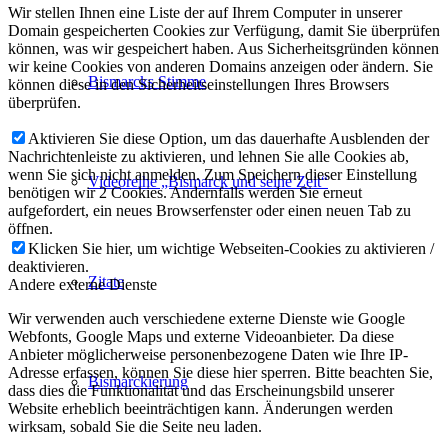
Wir stellen Ihnen eine Liste der auf Ihrem Computer in unserer
Domain gespeicherten Cookies zur Verfügung, damit Sie überprüfen
können, was wir gespeichert haben. Aus Sicherheitsgründen können
wir keine Cookies von anderen Domains anzeigen oder ändern. Sie
Bismarcks Stimme
können diese in den Sicherheitseinstellungen Ihres Browsers
überprüfen.
Aktivieren Sie diese Option, um das dauerhafte Ausblenden der
Nachrichtenleiste zu aktivieren, und lehnen Sie alle Cookies ab,
wenn Sie sich nicht anmelden. Zum Speichern dieser Einstellung
Videoreihe „Bismarck und seine Zeit“
benötigen wir 2 Cookies. Andernfalls werden Sie erneut
aufgefordert, ein neues Browserfenster oder einen neuen Tab zu
öffnen.
Klicken Sie hier, um wichtige Webseiten-Cookies zu aktivieren /
deaktivieren.
Zitate
Andere externe Dienste
Wir verwenden auch verschiedene externe Dienste wie Google
Webfonts, Google Maps und externe Videoanbieter. Da diese
Anbieter möglicherweise personenbezogene Daten wie Ihre IP-
Adresse erfassen, können Sie diese hier sperren. Bitte beachten Sie,
Bismarckierung
dass dies die Funktionalität und das Erscheinungsbild unserer
Website erheblich beeinträchtigen kann. Änderungen werden
wirksam, sobald Sie die Seite neu laden.