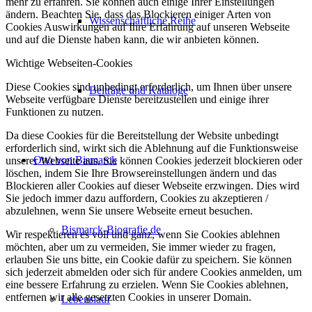
mehr zu erfahren. Sie können auch einige Ihrer Einstellungen
ändern. Beachten Sie, dass das Blockieren einiger Arten von
Wissenschaftliche Reihe
Cookies Auswirkungen auf Ihre Erfahrung auf unseren Webseite
und auf die Dienste haben kann, die wir anbieten können.
Wichtige Webseiten-Cookies
Diese Cookies sind unbedingt erforderlich, um Ihnen über unsere
Beiträge und Kataloge
Webseite verfügbare Dienste bereitzustellen und einige ihrer
Funktionen zu nutzen.
Da diese Cookies für die Bereitstellung der Website unbedingt
erforderlich sind, wirkt sich die Ablehnung auf die Funktionsweise
Otto von Bismarck
unserer Webseite aus. Sie können Cookies jederzeit blockieren oder
löschen, indem Sie Ihre Browsereinstellungen ändern und das
Blockieren aller Cookies auf dieser Webseite erzwingen. Dies wird
Sie jedoch immer dazu auffordern, Cookies zu akzeptieren /
abzulehnen, wenn Sie unsere Webseite erneut besuchen.
Bismarck-Biografie.de
Wir respektieren es voll und ganz, wenn Sie Cookies ablehnen
möchten, aber um zu vermeiden, Sie immer wieder zu fragen,
erlauben Sie uns bitte, ein Cookie dafür zu speichern. Sie können
sich jederzeit abmelden oder sich für andere Cookies anmelden, um
eine bessere Erfahrung zu erzielen. Wenn Sie Cookies ablehnen,
entfernen wir alle gesetzten Cookies in unserer Domain.
Lebenslauf