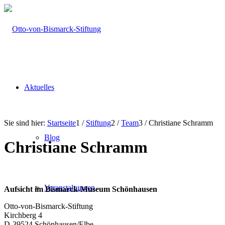
Aktuelles
Sie sind hier:
Startseite
1
/
Stiftung
2
/
Team
3
/
Christiane Schramm
Blog
Christiane Schramm
Veranstaltungen
Aufsicht im Bismarck-Museum Schönhausen
Otto-von-Bismarck-Stiftung
Kirchberg 4
D-39524 Schönhausen/Elbe