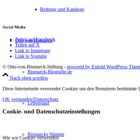
Beiträge und Kataloge
Social Media
Teilen auf Facebook
Otto von Bismarck
Teilen auf X
Link to Instagram
Link to Youtube
© Otto-von-Bismarck-Stiftung -
powered by Enfold WordPress The
Bismarck-Biografie.de
Nach oben scrollen
Diese Internetseite verwendet Cookies um den Benutzern bestimmte D
OK verstanden!
Datenschutz
Lebenslauf
Cookie- und Datenschutzeinstellungen
Bismarcks Stimme
Wie wir Cookies verwenden