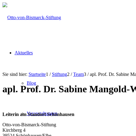
Aktuelles
Sie sind hier:
Startseite
1
/
Stiftung
2
/
Team
3
/
apl. Prof. Dr. Sabine M
Blog
apl. Prof. Dr. Sabine Mangold-W
Veranstaltungen
Leiterin am Standort Schönhausen
Otto-von-Bismarck-Stiftung
Kirchberg 4
39524 Schönhausen/Elbe