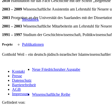
2010
Habilitation für das Fach Geschichte mit der Schrift „Begrenzt
2003 – 2009
Wissenschaftliche Assistentin am Lehrstuhl für Neuere 
2003
Promotion an der Universität des Saarlandes mit der Dissertatio
Mediathek
2001 – 2003
Wissenschaftliche Mitarbeiterin am Lehrstuhl für Neuere
1991 – 1997
Studium der Geschichtswissenschaft, Politikwissenschaf
Publikationen
Projekt
Gotthold Weil – ein deutsch-jüdisch-israelischer Islamwissenschaftl
Neue Friedrichsruher Ausgabe
Kontakt
Presse
Datenschutz
Barrierefreiheit
AGB
Impressum
Wissenschaftliche Reihe
Gefördert von: