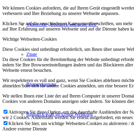
Wir können Cookies anfordern, die auf Ihrem Gerät eingestellt werde
verbessern und Ihre Beziehung zu unserer Webseite anpassen.
Klicken Sie auf die verschiedenen Kategorienüberschriften, um mehr 
Videoreihe „Bismarck und seine Zeit“
auf Ihre Erfahrung auf unseren Webseite und auf die Dienste haben k
Wichtige Webseiten-Cookies
Diese Cookies sind unbedingt erforderlich, um Ihnen über unsere Webs
Zitate
Da diese Cookies für die Bereitstellung der Website unbedingt erford
indem Sie Ihre Browsereinstellungen ändern und das Blockieren aller
Webseite erneut besuchen.
Wir respektieren es voll und ganz, wenn Sie Cookies ablehnen möchten
Bismarckierung
abmelden oder sich für andere Cookies anmelden, um eine bessere Erf
Wir stellen Ihnen eine Liste der auf Ihrem Computer in unserer Dom
Cookies von anderen Domains anzeigen oder ändern. Sie können diese
Aktivieren Sie diese Option, um das dauerhafte Ausblenden der Nac
Bismarck-Kult im Ersten Weltkrieg
wir 2 Cookies. Andernfalls werden Sie erneut aufgefordert, ein neues
Klicken Sie hier, um wichtige Webseiten-Cookies zu aktivieren / d
Andere externe Dienste