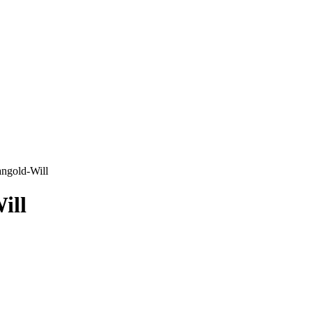
angold-Will
ill