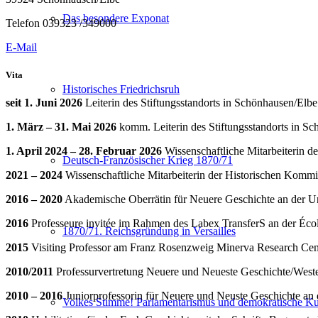
Das besondere Exponat
Telefon 039323 /349000
E-Mail
Vita
Historisches Friedrichsruh
seit 1. Juni 2026
Leiterin des Stiftungsstandorts in Schönhausen/Elbe
1. März – 31. Mai 2026
komm. Leiterin des Stiftungsstandorts in S
1. April 2024
– 28. Februar 2026
Wissenschaftliche Mitarbeiterin de
Deutsch-Französischer Krieg 1870/71
2021 – 2024
Wissenschaftliche Mitarbeiterin der Historischen Komm
2016 – 2020
Akademische Oberrätin für Neuere Geschichte an der Un
2016
Professeure invitée im Rahmen des Labex TransferS an der Éco
1870/71. Reichsgründung in Versailles
2015
Visiting Professor am Franz Rosenzweig Minerva Research Cente
2010/2011
Professurvertretung Neuere und Neueste Geschichte/Weste
2010 – 2016
Juniorprofessorin für Neuere und Neuste Geschichte an 
Volkes Stimme! Parlamentarismus und demokratische Kul