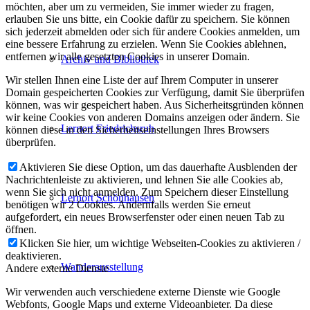
möchten, aber um zu vermeiden, Sie immer wieder zu fragen,
erlauben Sie uns bitte, ein Cookie dafür zu speichern. Sie können
sich jederzeit abmelden oder sich für andere Cookies anmelden, um
eine bessere Erfahrung zu erzielen. Wenn Sie Cookies ablehnen,
entfernen wir alle gesetzten Cookies in unserer Domain.
Archiv und Bibliothek
Wir stellen Ihnen eine Liste der auf Ihrem Computer in unserer
Domain gespeicherten Cookies zur Verfügung, damit Sie überprüfen
können, was wir gespeichert haben. Aus Sicherheitsgründen können
wir keine Cookies von anderen Domains anzeigen oder ändern. Sie
Lernort Friedrichsruh
können diese in den Sicherheitseinstellungen Ihres Browsers
überprüfen.
Aktivieren Sie diese Option, um das dauerhafte Ausblenden der
Nachrichtenleiste zu aktivieren, und lehnen Sie alle Cookies ab,
wenn Sie sich nicht anmelden. Zum Speichern dieser Einstellung
Lernort Schönhausen
benötigen wir 2 Cookies. Andernfalls werden Sie erneut
aufgefordert, ein neues Browserfenster oder einen neuen Tab zu
öffnen.
Klicken Sie hier, um wichtige Webseiten-Cookies zu aktivieren /
deaktivieren.
Wanderausstellung
Andere externe Dienste
Wir verwenden auch verschiedene externe Dienste wie Google
Webfonts, Google Maps und externe Videoanbieter. Da diese