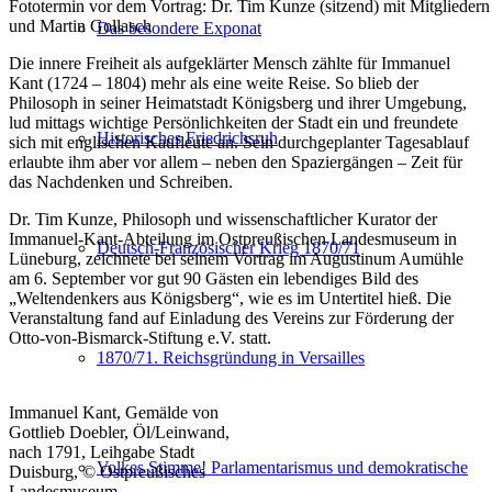
Fototermin vor dem Vortrag: Dr. Tim Kunze (sitzend) mit Mitgliedern 
und Martin Gollasch
Das besondere Exponat
Die innere Freiheit als aufgeklärter Mensch zählte für Immanuel
Kant (1724 – 1804) mehr als eine weite Reise. So blieb der
Philosoph in seiner Heimatstadt Königsberg und ihrer Umgebung,
lud mittags wichtige Persönlichkeiten der Stadt ein und freundete
Historisches Friedrichsruh
sich mit englischen Kaufleute an. Sein durchgeplanter Tagesablauf
erlaubte ihm aber vor allem – neben den Spaziergängen – Zeit für
das Nachdenken und Schreiben.
Dr. Tim Kunze, Philosoph und wissenschaftlicher Kurator der
Immanuel-Kant-Abteilung im Ostpreußischen Landesmuseum in
Deutsch-Französischer Krieg 1870/71
Lüneburg, zeichnete bei seinem Vortrag im Augustinum Aumühle
am 6. September vor gut 90 Gästen ein lebendiges Bild des
„Weltendenkers aus Königsberg“, wie es im Untertitel hieß. Die
Veranstaltung fand auf Einladung des Vereins zur Förderung der
Otto-von-Bismarck-Stiftung e.V. statt.
1870/71. Reichsgründung in Versailles
Immanuel Kant, Gemälde von
Gottlieb Doebler, Öl/Leinwand,
nach 1791, Leihgabe Stadt
Volkes Stimme! Parlamentarismus und demokratische
Duisburg, © Ostpreußisches
Landesmuseum