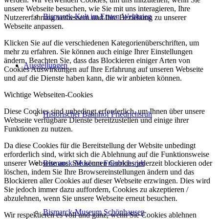
unsere Webseite besuchen, wie Sie mit uns interagieren, Ihre
Bismarck-Kult im Ersten Weltkrieg
Nutzererfahrung verbessern und Ihre Beziehung zu unserer
Webseite anpassen.
Klicken Sie auf die verschiedenen Kategorienüberschriften, um
mehr zu erfahren. Sie können auch einige Ihrer Einstellungen
ändern. Beachten Sie, dass das Blockieren einiger Arten von
Ausstellungen
Cookies Auswirkungen auf Ihre Erfahrung auf unseren Webseite
und auf die Dienste haben kann, die wir anbieten können.
Wichtige Webseiten-Cookies
Diese Cookies sind unbedingt erforderlich, um Ihnen über unsere
Historischer Bahnhof Friedrichsruh
Webseite verfügbare Dienste bereitzustellen und einige ihrer
Funktionen zu nutzen.
Da diese Cookies für die Bereitstellung der Website unbedingt
erforderlich sind, wirkt sich die Ablehnung auf die Funktionsweise
unserer Webseite aus. Sie können Cookies jederzeit blockieren oder
Bismarck-Museum Friedrichsruh
löschen, indem Sie Ihre Browsereinstellungen ändern und das
Blockieren aller Cookies auf dieser Webseite erzwingen. Dies wird
Sie jedoch immer dazu auffordern, Cookies zu akzeptieren /
abzulehnen, wenn Sie unsere Webseite erneut besuchen.
Bismarck-Museum Schönhausen
Wir respektieren es voll und ganz, wenn Sie Cookies ablehnen