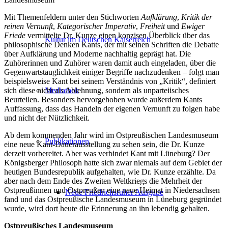
Mit Themenfeldern unter den Stichworten
Aufklärung
,
Kritik der
reinen Vernunft
,
Kategorischer Imperativ
,
Freiheit
und
Ewiger
Friede
vermittelte Dr. Kunze einen konzisen Überblick über das
Kultur im Deutschen Kaiserreich
philosophische Denken Kants, der mit seinen Schriften die Debatte
über Aufklärung und Moderne nachhaltig geprägt hat. Die
Zuhörerinnen und Zuhörer waren damit auch eingeladen, über die
Gegenwartstauglichkeit einiger Begriffe nachzudenken – folgt man
beispielsweise Kant bei seinem Verständnis von „Kritik“, definiert
sich diese nicht als Ablehnung, sondern als unparteiisches
Mediathek
Beurteilen. Besonders hervorgehoben wurde außerdem Kants
Auffassung, dass das Handeln der eigenen Vernunft zu folgen habe
und nicht der Nützlichkeit.
Ab dem kommenden Jahr wird im Ostpreußischen Landesmuseum
Publikationen
eine neue Kant-Dauerausstellung zu sehen sein, die Dr. Kunze
derzeit vorbereitet. Aber was verbindet Kant mit Lüneburg? Der
Königsberger Philosoph hatte sich zwar niemals auf dem Gebiet der
heutigen Bundesrepublik aufgehalten, wie Dr. Kunze erzählte. Da
aber nach dem Ende des Zweiten Weltkriegs die Mehrheit der
Ostpreußinnen und Ostpreußen eine neue Heimat in Niedersachsen
Neue Friedrichsruher Ausgabe
fand und das Ostpreußische Landesmuseum in Lüneburg gegründet
wurde, wird dort heute die Erinnerung an ihn lebendig gehalten.
Ostpreußisches Landesmuseum