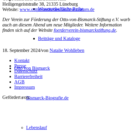
Heiligengeiststraße 38, 21335 Lüneburg
Wissenschaftliche Reihe
Website:
www.ostpreussisches-landesmuseum.de
Der Verein zur Förderung der Otto-von-Bismarck-Stiftung e.V. warb
auch an diesem Abend um neue Mitglieder. Weitere Information
finden sich auf der Website
foerderverein-bismarckstiftung.de
.
Beiträge und Kataloge
18. September 2024
/
von
Natalie Wohlleben
Kontakt
Presse
Otto von Bismarck
Datenschutz
Barrierefreiheit
AGB
Impressum
Gefördert von:
Bismarck-Biografie.de
Lebenslauf