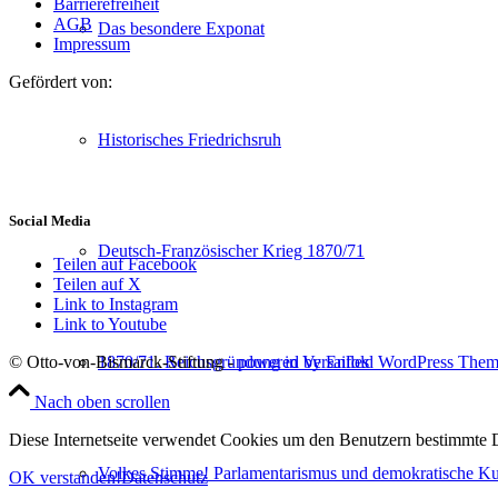
Barrierefreiheit
AGB
Das besondere Exponat
Impressum
Gefördert von:
Historisches Friedrichsruh
Social Media
Deutsch-Französischer Krieg 1870/71
Teilen auf Facebook
Teilen auf X
Link to Instagram
Link to Youtube
1870/71. Reichsgründung in Versailles
© Otto-von-Bismarck-Stiftung -
powered by Enfold WordPress The
Nach oben scrollen
Diese Internetseite verwendet Cookies um den Benutzern bestimmte D
Volkes Stimme! Parlamentarismus und demokratische Kul
OK verstanden!
Datenschutz