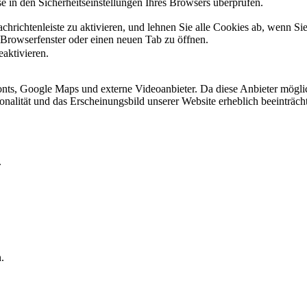
 in den Sicherheitseinstellungen Ihres Browsers überprüfen.
hrichtenleiste zu aktivieren, und lehnen Sie alle Cookies ab, wenn Si
 Browserfenster oder einen neuen Tab zu öffnen.
eaktivieren.
ts, Google Maps und externe Videoanbieter. Da diese Anbieter mögli
ktionalität und das Erscheinungsbild unserer Website erheblich beeintr
.
.