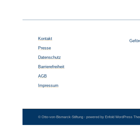
Kontakt
Geför
Presse
Datenschutz
Barrierefreiheit
AGB
Impressum
© Otto-von-Bismarck-Stiftung -
powered by Enfold WordPress Th