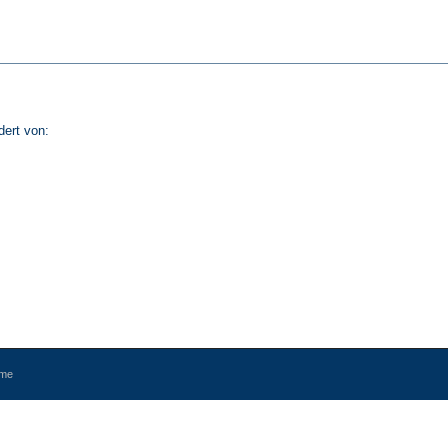
dert von:
eme