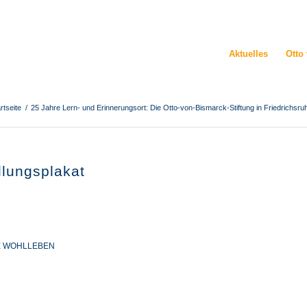
Aktuelles
Otto
rtseite
/
25 Jahre Lern- und Erinnerungsort: Die Otto-von-Bismarck-Stiftung in Friedrichsru
llungsplakat
E WOHLLEBEN