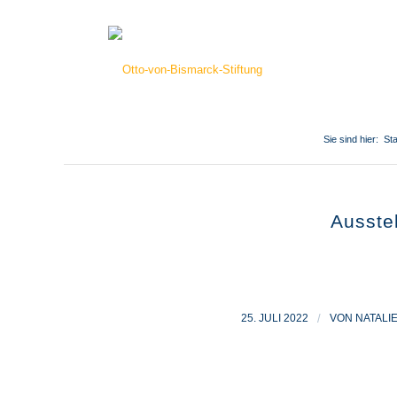
Sie sind hier:
Sta
Ausste
25. JULI 2022
/
VON
NATALI