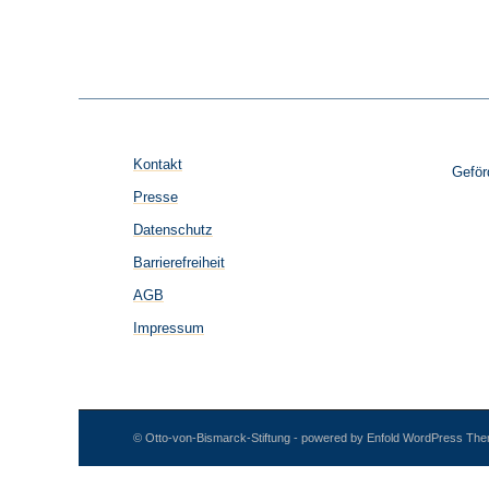
Kontakt
Geför
Presse
Datenschutz
Barrierefreiheit
AGB
Impressum
© Otto-von-Bismarck-Stiftung -
powered by Enfold WordPress Th