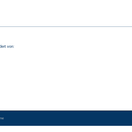
dert von:
eme