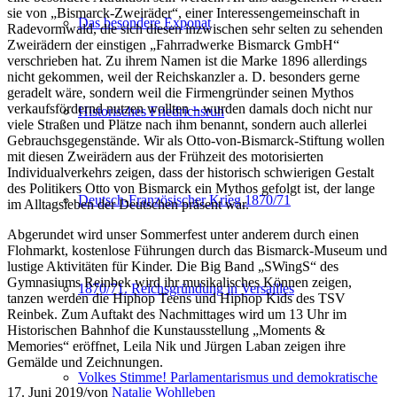
sie von „Bismarck-Zweiräder“, einer Interessengemeinschaft in
Das besondere Exponat
Radevormwald, die sich diesen inzwischen sehr selten zu sehenden
Zweirädern der einstigen „Fahrradwerke Bismarck GmbH“
verschrieben hat. Zu ihrem Namen ist die Marke 1896 allerdings
nicht gekommen, weil der Reichskanzler a. D. besonders gerne
geradelt wäre, sondern weil die Firmengründer seinen Mythos
verkaufsfördernd nutzen wollten – wurden damals doch nicht nur
Historisches Friedrichsruh
viele Straßen und Plätze nach ihm benannt, sondern auch allerlei
Gebrauchsgegenstände. Wir als Otto-von-Bismarck-Stiftung wollen
mit diesen Zweirädern aus der Frühzeit des motorisierten
Individualverkehrs zeigen, dass der historisch schwierigen Gestalt
des Politikers Otto von Bismarck ein Mythos gefolgt ist, der lange
Deutsch-Französischer Krieg 1870/71
im Alltagsleben der Deutschen präsent war.
Abgerundet wird unser Sommerfest unter anderem durch einen
Flohmarkt, kostenlose Führungen durch das Bismarck-Museum und
lustige Aktivitäten für Kinder. Die Big Band „SWingS“ des
Gymnasiums Reinbek wird ihr musikalisches Können zeigen,
1870/71. Reichsgründung in Versailles
tanzen werden die Hiphop Teens und Hiphop Kids des TSV
Reinbek. Zum Auftakt des Nachmittages wird um 13 Uhr im
Historischen Bahnhof die Kunstausstellung „Moments &
Memories“ eröffnet, Leila Nik und Jürgen Laban zeigen ihre
Gemälde und Zeichnungen.
Volkes Stimme! Parlamentarismus und demokratische
17. Juni 2019
/
von
Natalie Wohlleben