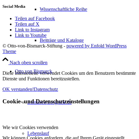
Social Media
Wissenschaftliche Reihe
Teilen auf Facebook
Teilen auf X
Link to Instagram
Link to Youtube
Beiträge und Kataloge
© Otto-von-Bismarck-Stiftung -
powered by Enfold WordPress
Theme
Nach oben scrollen
Otto von Bismarck
Diese Internetseite verwendet Cookies um den Benutzern bestimmte
Dienste und Funktionen bereitzustellen.
OK verstanden!
Datenschutz
Cookie- und Datenschutzeinstellungen
Bismarck-Biografie.de
Wie wir Cookies verwenden
Lebenslauf
Wir können Cookies anfordern, die auf Ihrem Gerät eingestellt