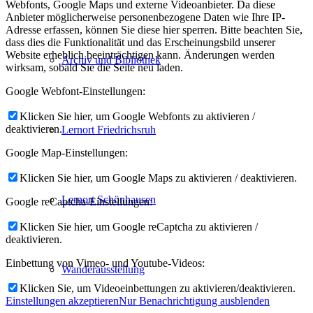
Webfonts, Google Maps und externe Videoanbieter. Da diese
Anbieter möglicherweise personenbezogene Daten wie Ihre IP-
Adresse erfassen, können Sie diese hier sperren. Bitte beachten Sie,
dass dies die Funktionalität und das Erscheinungsbild unserer
Website erheblich beeinträchtigen kann. Änderungen werden
Archiv und Bibliothek
wirksam, sobald Sie die Seite neu laden.
Google Webfont-Einstellungen:
Klicken Sie hier, um Google Webfonts zu aktivieren /
deaktivieren.
Lernort Friedrichsruh
Google Map-Einstellungen:
Klicken Sie hier, um Google Maps zu aktivieren / deaktivieren.
Lernort Schönhausen
Google reCaptcha-Einstellungen:
Klicken Sie hier, um Google reCaptcha zu aktivieren /
deaktivieren.
Einbettung von Vimeo- und Youtube-Videos:
Wanderausstellung
Klicken Sie, um Videoeinbettungen zu aktivieren/deaktivieren.
Einstellungen akzeptieren
Nur Benachrichtigung ausblenden