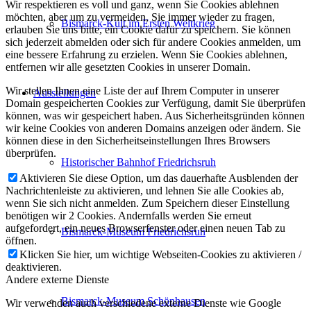
Wir respektieren es voll und ganz, wenn Sie Cookies ablehnen
möchten, aber um zu vermeiden, Sie immer wieder zu fragen,
Bismarck-Kult im Ersten Weltkrieg
erlauben Sie uns bitte, ein Cookie dafür zu speichern. Sie können
sich jederzeit abmelden oder sich für andere Cookies anmelden, um
eine bessere Erfahrung zu erzielen. Wenn Sie Cookies ablehnen,
entfernen wir alle gesetzten Cookies in unserer Domain.
Wir stellen Ihnen eine Liste der auf Ihrem Computer in unserer
Ausstellungen
Domain gespeicherten Cookies zur Verfügung, damit Sie überprüfen
können, was wir gespeichert haben. Aus Sicherheitsgründen können
wir keine Cookies von anderen Domains anzeigen oder ändern. Sie
können diese in den Sicherheitseinstellungen Ihres Browsers
überprüfen.
Historischer Bahnhof Friedrichsruh
Aktivieren Sie diese Option, um das dauerhafte Ausblenden der
Nachrichtenleiste zu aktivieren, und lehnen Sie alle Cookies ab,
wenn Sie sich nicht anmelden. Zum Speichern dieser Einstellung
benötigen wir 2 Cookies. Andernfalls werden Sie erneut
aufgefordert, ein neues Browserfenster oder einen neuen Tab zu
Bismarck-Museum Friedrichsruh
öffnen.
Klicken Sie hier, um wichtige Webseiten-Cookies zu aktivieren /
deaktivieren.
Andere externe Dienste
Bismarck-Museum Schönhausen
Wir verwenden auch verschiedene externe Dienste wie Google