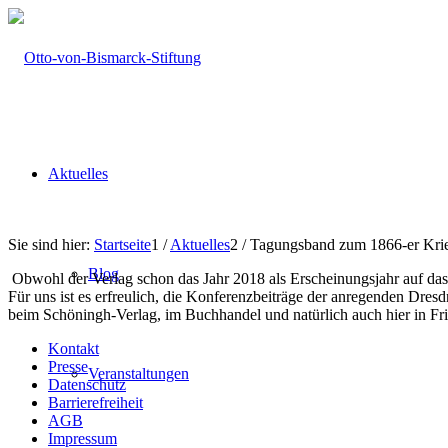
Aktuelles
Sie sind hier:
Startseite
1
/
Aktuelles
2
/
Tagungsband zum 1866-er Krie
Blog
Obwohl der Verlag schon das Jahr 2018 als Erscheinungsjahr auf das Ti
Für uns ist es erfreulich, die Konferenzbeiträge der anregenden Dres
beim Schöningh-Verlag, im Buchhandel und natürlich auch hier in Fri
Kontakt
Presse
Veranstaltungen
Datenschutz
Barrierefreiheit
AGB
Impressum