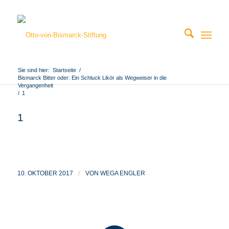
Sie sind hier:
Startseite
/
Bismarck Bitter oder: Ein Schluck Likör als Wegweiser in die
Vergangenheit
/
1
1
10. OKTOBER 2017
/
VON
WEGA ENGLER