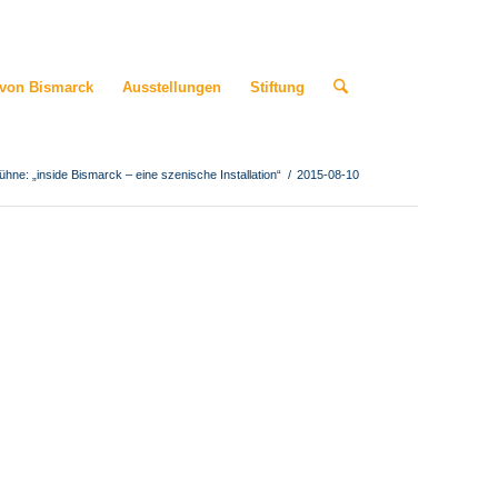
 von Bismarck
Ausstellungen
Stiftung
hne: „inside Bismarck – eine szenische Installation“
/
2015-08-10